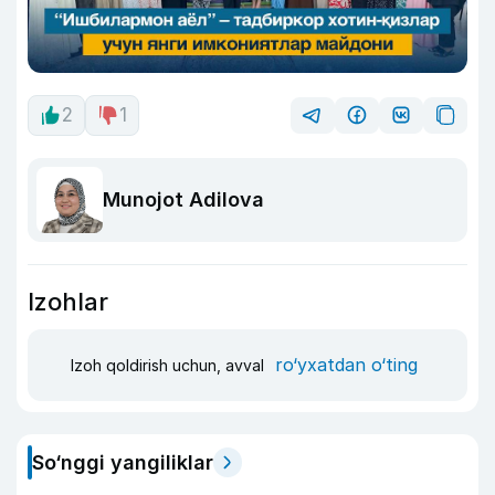
2
1
Munojot Adilova
Izohlar
ro‘yxatdan o‘ting
Izoh qoldirish uchun, avval
So‘nggi yangiliklar