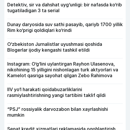
Detektiv, sir va dahshat uyg‘unligi: bir nafasda ko‘rib
tugatiladigan 3 ta serial
Dunay daryosida suv sathi pasayib, qariyb 1700 yillik
Rim ko‘prigi qoldiqlari ko‘rindi
O‘zbekiston Jurnalistlar uyushmasi qoshida
Blogerlar ijodiy kengashi tashkil etildi
Instagram: O‘g‘lini uylantirgan Rayhon Ulasenova,
nikohining 15 yilligini nishonlagan turk aktyorlari va
Kamelot qasriga sayohat qilgan Zebo Rahimova
IIV yo‘l harakati qoidabuzarliklarini
rasmiylashtirishning yangi tartibini taklif qildi
“PSJ” rossiyalik darvozabon bilan xayrlashishi
mumkin
Senat kredit xizmatlari reklamasida ogohlantirish