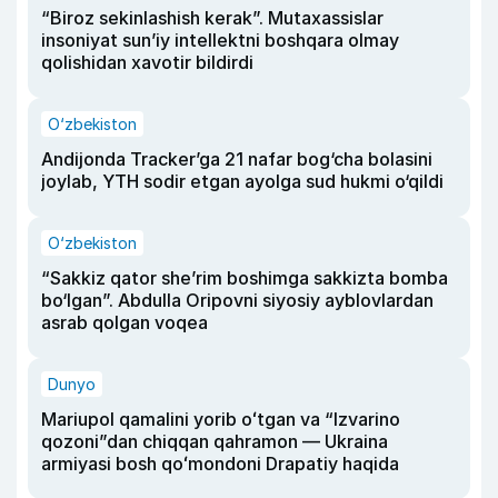
“Biroz sekinlashish kerak”. Mutaxassislar
insoniyat sun’iy intellektni boshqara olmay
qolishidan xavotir bildirdi
O‘zbekiston
Andijonda Tracker’ga 21 nafar bog‘cha bolasini
joylab, YTH sodir etgan ayolga sud hukmi o‘qildi
O‘zbekiston
“Sakkiz qator she’rim boshimga sakkizta bomba
bo‘lgan”. Abdulla Oripovni siyosiy ayblovlardan
asrab qolgan voqea
Dunyo
Mariupol qamalini yorib oʻtgan va “Izvarino
qozoni”dan chiqqan qahramon — Ukraina
armiyasi bosh qoʻmondoni Drapatiy haqida