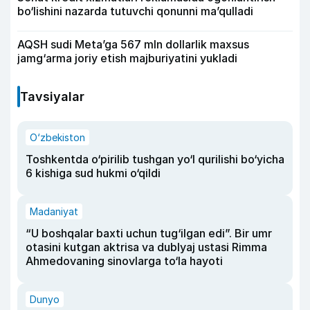
bo‘lishini nazarda tutuvchi qonunni ma’qulladi
AQSH sudi Meta’ga 567 mln dollarlik maxsus
jamg‘arma joriy etish majburiyatini yukladi
Tavsiyalar
O‘zbekiston
Toshkentda o‘pirilib tushgan yo‘l qurilishi bo‘yicha
6 kishiga sud hukmi o‘qildi
Madaniyat
“U boshqalar baxti uchun tug‘ilgan edi”. Bir umr
otasini kutgan aktrisa va dublyaj ustasi Rimma
Ahmedovaning sinovlarga to‘la hayoti
Dunyo