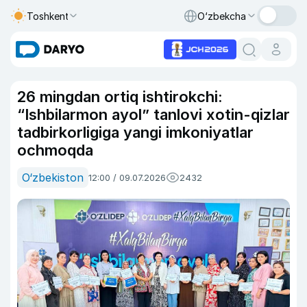
Toshkent
O‘zbekcha
26 mingdan ortiq ishtirokchi:
“Ishbilarmon ayol” tanlovi xotin-qizlar
tadbirkorligiga yangi imkoniyatlar
ochmoqda
O‘zbekiston
12:00 / 09.07.2026
2432