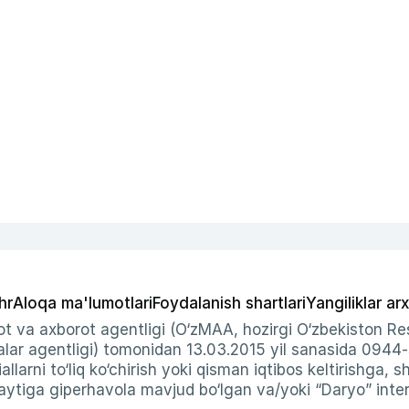
hr
Aloqa ma'lumotlari
Foydalanish shartlari
Yangiliklar arx
t va axborot agentligi (O‘zMAA, hozirgi O‘zbekiston Res
ar agentligi) tomonidan 13.03.2015 yil sanasida 0944
allarni to‘liq ko‘chirish yoki qisman iqtibos keltirishga, 
ytiga giperhavola mavjud bo‘lgan va/yoki “Daryo” intern