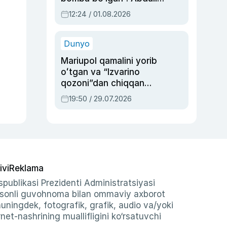
Oripovni siyosiy
12:24 / 01.08.2026
ayblovlardan asrab
qolgan voqea
Dunyo
Mariupol qamalini yorib
oʻtgan va “Izvarino
qozoni”dan chiqqan
qahramon — Ukraina
19:50 / 29.07.2026
armiyasi bosh
qoʻmondoni Drapatiy
haqida
ivi
Reklama
publikasi Prezidenti Administratsiyasi
-sonli guvohnoma bilan ommaviy axborot
shuningdek, fotografik, grafik, audio va/yoki
et-nashrining muallifligini ko‘rsatuvchi