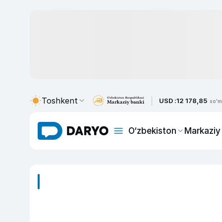
Toshkent
USD :
12 178,85
so'm
O‘zbekiston
Markaziy