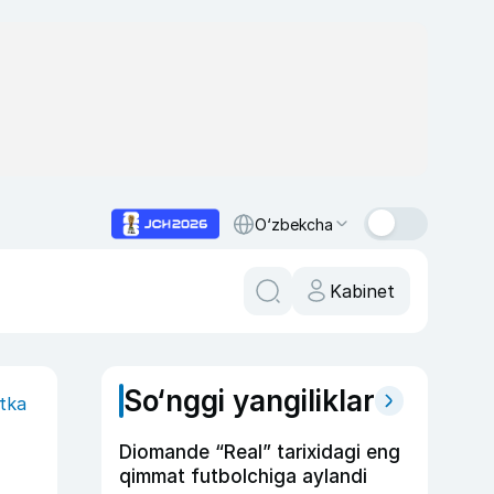
O‘zbekcha
Kabinet
So‘nggi yangiliklar
itka
Diomande “Real” tarixidagi eng
qimmat futbolchiga aylandi