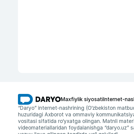
Maxfiylik siyosati
Internet-nas
“Daryo” internet-nashrining (O‘zbekiston matbuo
huzuridagi Axborot va ommaviy kommunikatsiyal
vositasi sifatida ro‘yxatga olingan. Matnli materi
videomateriallaridan foydalanishga “daryo.uz” sa