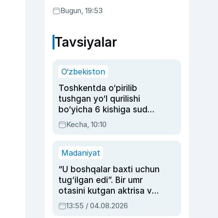
Bugun, 19:53
Tavsiyalar
O‘zbekiston
Toshkentda o‘pirilib
tushgan yo‘l qurilishi
bo‘yicha 6 kishiga sud
hukmi o‘qildi
Kecha, 10:10
Madaniyat
“U boshqalar baxti uchun
tug‘ilgan edi”. Bir umr
otasini kutgan aktrisa va
dublyaj ustasi Rimma
13:55 / 04.08.2026
Ahmedovaning