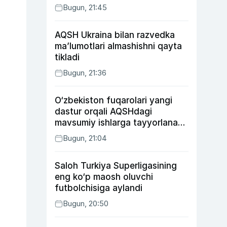
Bugun, 21:45
AQSH Ukraina bilan razvedka
ma’lumotlari almashishni qayta
tikladi
Bugun, 21:36
O‘zbekiston fuqarolari yangi
dastur orqali AQSHdagi
mavsumiy ishlarga tayyorlanadi
va joylashtiriladi
Bugun, 21:04
Saloh Turkiya Superligasining
eng ko‘p maosh oluvchi
futbolchisiga aylandi
Bugun, 20:50