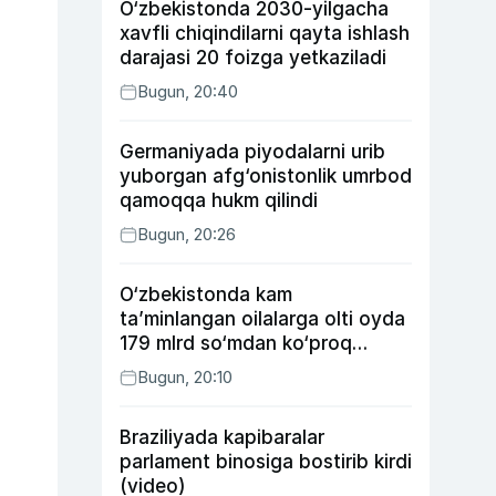
O‘zbekistonda 2030-yilgacha
xavfli chiqindilarni qayta ishlash
darajasi 20 foizga yetkaziladi
Bugun, 20:40
Germaniyada piyodalarni urib
yuborgan afg‘onistonlik umrbod
qamoqqa hukm qilindi
Bugun, 20:26
O‘zbekistonda kam
ta’minlangan oilalarga olti oyda
179 mlrd so‘mdan ko‘proq
ijtimoiy keshbek to‘lab berildi
Bugun, 20:10
Braziliyada kapibaralar
parlament binosiga bostirib kirdi
(video)