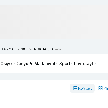
EUR :
RUB :
14 053,18
146,54
so'm
so'm
 Osiyo
Dunyo
Pul
Madaniyat
Sport
Layfstayl
Ro‘yxat
Pl