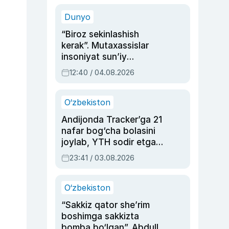
sinovlarga to‘la hayoti
Dunyo
“Biroz sekinlashish
kerak”. Mutaxassislar
insoniyat sun’iy
intellektni boshqara
12:40 / 04.08.2026
olmay qolishidan xavotir
bildirdi
O‘zbekiston
Andijonda Tracker’ga 21
nafar bog‘cha bolasini
joylab, YTH sodir etgan
ayolga sud hukmi o‘qildi
23:41 / 03.08.2026
O‘zbekiston
“Sakkiz qator she’rim
boshimga sakkizta
bomba bo‘lgan”. Abdulla