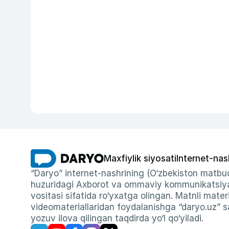
Maxfiylik siyosati
Internet-nas
“Daryo” internet-nashrining (O‘zbekiston matbuo
huzuridagi Axborot va ommaviy kommunikatsiyal
vositasi sifatida ro‘yxatga olingan. Matnli materi
videomateriallaridan foydalanishga “daryo.uz” sa
yozuv ilova qilingan taqdirda yo‘l qo‘yiladi.