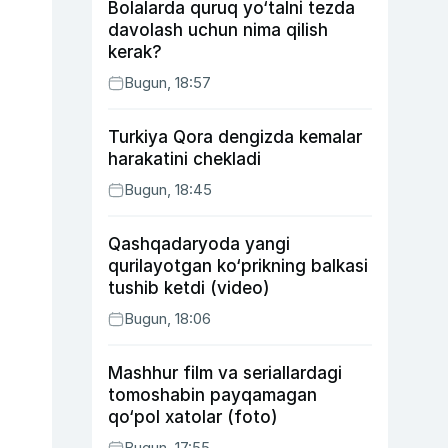
Bolalarda quruq yo‘talni tezda
davolash uchun nima qilish
kerak?
Bugun, 18:57
Turkiya Qora dengizda kemalar
harakatini chekladi
Bugun, 18:45
Qashqadaryoda yangi
qurilayotgan ko‘prikning balkasi
tushib ketdi (video)
Bugun, 18:06
Mashhur film va seriallardagi
tomoshabin payqamagan
qo‘pol xatolar (foto)
Bugun, 17:55