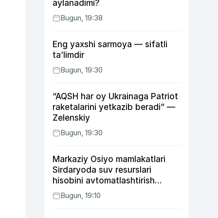
aylanadimi?
Bugun, 19:38
Eng yaxshi sarmoya — sifatli
ta’limdir
Bugun, 19:30
“AQSH har oy Ukrainaga Patriot
raketalarini yetkazib beradi” —
Zelenskiy
Bugun, 19:30
Markaziy Osiyo mamlakatlari
Sirdaryoda suv resurslari
hisobini avtomatlashtirish
rejasini ishlab chiqishni
Bugun, 19:10
ma’qulladi