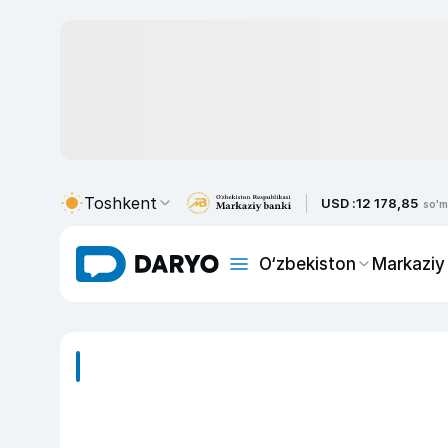
Toshkent
USD :
12 178,85
so'm
O‘zbekiston
Markaziy