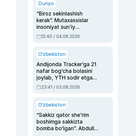
Dunyo
“Biroz sekinlashish
kerak”. Mutaxassislar
insoniyat sun’iy
intellektni boshqara
12:40 / 04.08.2026
olmay qolishidan xavotir
bildirdi
O‘zbekiston
Andijonda Tracker’ga 21
nafar bog‘cha bolasini
joylab, YTH sodir etgan
ayolga sud hukmi o‘qildi
23:41 / 03.08.2026
O‘zbekiston
“Sakkiz qator she’rim
boshimga sakkizta
bomba bo‘lgan”. Abdulla
Oripovni siyosiy