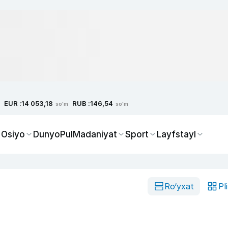
EUR :
RUB :
14 053,18
146,54
so'm
so'm
 Osiyo
Dunyo
Pul
Madaniyat
Sport
Layfstayl
Ro‘yxat
Pl