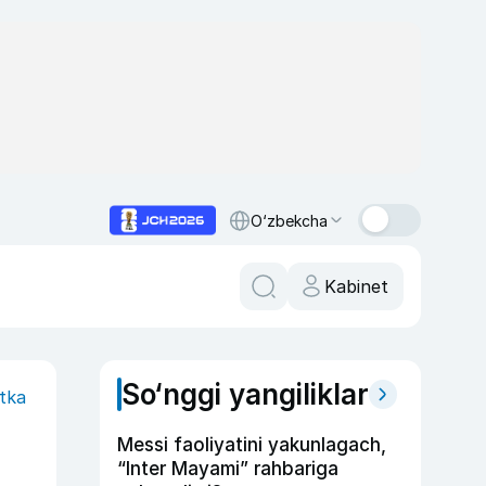
O‘zbekcha
Kabinet
So‘nggi yangiliklar
itka
Messi faoliyatini yakunlagach,
“Inter Mayami” rahbariga