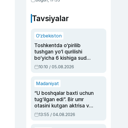
Tavsiyalar
O‘zbekiston
Toshkentda o‘pirilib
tushgan yo‘l qurilishi
bo‘yicha 6 kishiga sud
hukmi o‘qildi
10:10 / 05.08.2026
Madaniyat
“U boshqalar baxti uchun
tug‘ilgan edi”. Bir umr
otasini kutgan aktrisa va
dublyaj ustasi Rimma
13:55 / 04.08.2026
Ahmedovaning
sinovlarga to‘la hayoti