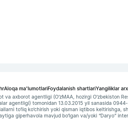
hr
Aloqa ma'lumotlari
Foydalanish shartlari
Yangiliklar arx
t va axborot agentligi (O‘zMAA, hozirgi O‘zbekiston Res
ar agentligi) tomonidan 13.03.2015 yil sanasida 0944
allarni to‘liq ko‘chirish yoki qisman iqtibos keltirishga, 
ytiga giperhavola mavjud bo‘lgan va/yoki “Daryo” intern