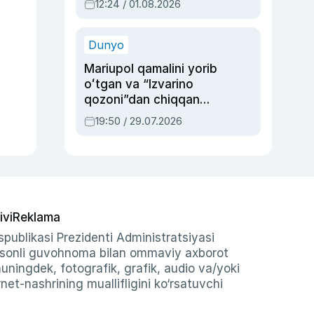
12:24 / 01.08.2026
ayblovlardan asrab
qolgan voqea
Dunyo
Mariupol qamalini yorib
oʻtgan va “Izvarino
qozoni”dan chiqqan
qahramon — Ukraina
19:50 / 29.07.2026
armiyasi bosh
qoʻmondoni Drapatiy
haqida
ivi
Reklama
publikasi Prezidenti Administratsiyasi
-sonli guvohnoma bilan ommaviy axborot
shuningdek, fotografik, grafik, audio va/yoki
et-nashrining muallifligini ko‘rsatuvchi