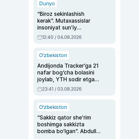
Dunyo
“Biroz sekinlashish
kerak”. Mutaxassislar
insoniyat sun’iy
intellektni boshqara
12:40 / 04.08.2026
olmay qolishidan xavotir
bildirdi
O‘zbekiston
Andijonda Tracker’ga 21
nafar bog‘cha bolasini
joylab, YTH sodir etgan
ayolga sud hukmi o‘qildi
23:41 / 03.08.2026
O‘zbekiston
“Sakkiz qator she’rim
boshimga sakkizta
bomba bo‘lgan”. Abdulla
Oripovni siyosiy