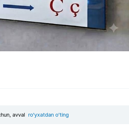
uchun, avval
ro‘yxatdan o‘ting