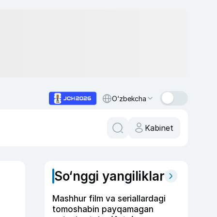
O‘zbekcha
Kabinet
So‘nggi yangiliklar
Mashhur film va seriallardagi
tomoshabin payqamagan