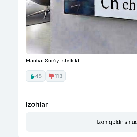
Manba: Sun’iy intellekt
48
113
Izohlar
Izoh qoldirish 