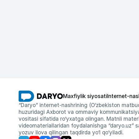
Maxfiylik siyosati
Internet-nas
“Daryo” internet-nashrining (O‘zbekiston matbuo
huzuridagi Axborot va ommaviy kommunikatsiyal
vositasi sifatida ro‘yxatga olingan. Matnli materi
videomateriallaridan foydalanishga “daryo.uz” sa
yozuv ilova qilingan taqdirda yo‘l qo‘yiladi.