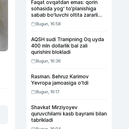
Faqat ovqatdan emas: qorin
sohasida yog‘ to‘planishiga
sabab bo‘luvchi oltita zararli
odat
Bugun, 16:58
AQSH sudi Trampning Oq uyda
400 mln dollarlik bal zali
qurishini blokladi
Bugun, 16:36
Rasman. Behruz Karimov
Yevropa jamoasiga o‘tdi
Bugun, 16:17
Shavkat Mirziyoyev
quruvchilarni kasb bayrami bilan
tabrikladi
Bugun, 16:04