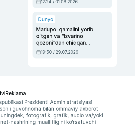
12:24 / 01.08.2026
ayblovlardan asrab
qolgan voqea
Dunyo
Mariupol qamalini yorib
oʻtgan va “Izvarino
qozoni”dan chiqqan
qahramon — Ukraina
19:50 / 29.07.2026
armiyasi bosh
qoʻmondoni Drapatiy
haqida
ivi
Reklama
publikasi Prezidenti Administratsiyasi
-sonli guvohnoma bilan ommaviy axborot
shuningdek, fotografik, grafik, audio va/yoki
et-nashrining muallifligini ko‘rsatuvchi