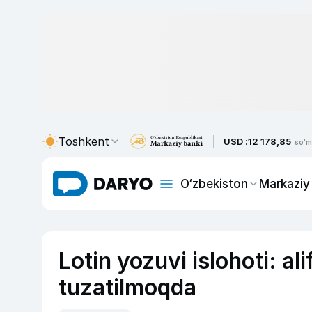
Toshkent
USD :
12 178,85
so'm
O‘zbekiston
Markaziy
Lotin yozuvi islohoti: a
tuzatilmoqda