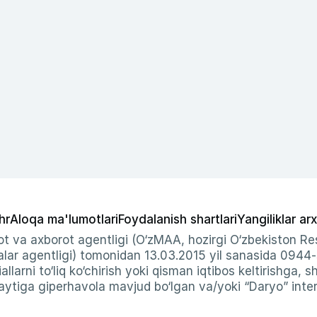
hr
Aloqa ma'lumotlari
Foydalanish shartlari
Yangiliklar arx
t va axborot agentligi (O‘zMAA, hozirgi O‘zbekiston Res
ar agentligi) tomonidan 13.03.2015 yil sanasida 0944
allarni to‘liq ko‘chirish yoki qisman iqtibos keltirishga, 
ytiga giperhavola mavjud bo‘lgan va/yoki “Daryo” intern