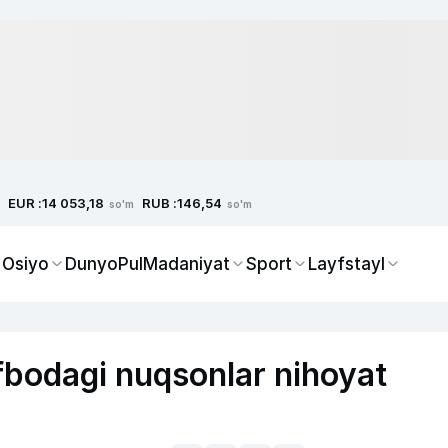
EUR :
RUB :
14 053,18
146,54
so'm
so'm
 Osiyo
Dunyo
Pul
Madaniyat
Sport
Layfstayl
lifbodagi nuqsonlar nihoyat