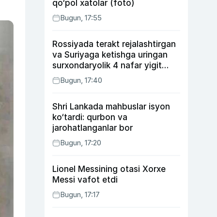
qo‘pol xatolar (foto)
Bugun, 17:55
Rossiyada terakt rejalashtirgan
va Suriyaga ketishga uringan
surxondaryolik 4 nafar yigit
qamaldi
Bugun, 17:40
Shri Lankada mahbuslar isyon
ko‘tardi: qurbon va
jarohatlanganlar bor
Bugun, 17:20
Lionel Messining otasi Xorxe
Messi vafot etdi
Bugun, 17:17