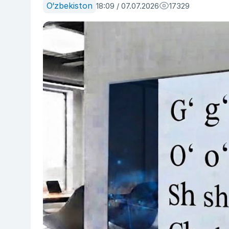
O‘zbekiston
18:09 / 07.07.2026
17329