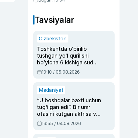
Tavsiyalar
O‘zbekiston
Toshkentda o‘pirilib
tushgan yo‘l qurilishi
bo‘yicha 6 kishiga sud
hukmi o‘qildi
10:10 / 05.08.2026
Madaniyat
“U boshqalar baxti uchun
tug‘ilgan edi”. Bir umr
otasini kutgan aktrisa va
dublyaj ustasi Rimma
13:55 / 04.08.2026
Ahmedovaning
sinovlarga to‘la hayoti