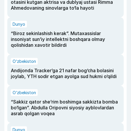
otasini kutgan aktrisa va dublyaj ustasi Rimma
Ahmedovaning sinovlarga to‘la hayoti
Dunyo
“Biroz sekinlashish kerak”. Mutaxassislar
insoniyat sun’iy intellektni boshqara olmay
qolishidan xavotir bildirdi
O‘zbekiston
Andijonda Tracker’ga 21 nafar bog‘cha bolasini
joylab, YTH sodir etgan ayolga sud hukmi o‘qildi
O‘zbekiston
“Sakkiz qator she’rim boshimga sakkizta bomba
bo‘lgan”. Abdulla Oripovni siyosiy ayblovlardan
asrab qolgan voqea
Dunyo