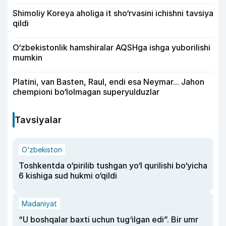
Shimoliy Koreya aholiga it sho‘rvasini ichishni tavsiya
qildi
O‘zbekistonlik hamshiralar AQSHga ishga yuborilishi
mumkin
Platini, van Basten, Raul, endi esa Neymar... Jahon
chempioni bo‘lolmagan superyulduzlar
Tavsiyalar
O‘zbekiston
Toshkentda o‘pirilib tushgan yo‘l qurilishi bo‘yicha
6 kishiga sud hukmi o‘qildi
Madaniyat
“U boshqalar baxti uchun tug‘ilgan edi”. Bir umr