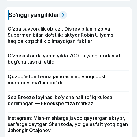
So‘nggi yangiliklar
O‘zga sayyoralik obrazi, Disney bilan nizo va
Supermen bilan do‘stlik: aktyor Robin Uilyams
haqida ko‘pchilik bilmaydigan faktlar
O‘zbekistonda yarim yilda 700 ta yangi nodavlat
bog‘cha tashkil etildi
Qozog‘iston terma jamoasining yangi bosh
murabbiyi ma’lum bo‘ldi
Sea Breeze loyihasi bo‘yicha hali to‘liq xulosa
berilmagan — Ekoekspertiza markazi
Instagram: Mish-mishlarga javob qaytargan aktyor,
san’atga qaytgan Shahzoda, yo‘lga asfalt yotqizgan
Jahongir Otajonov