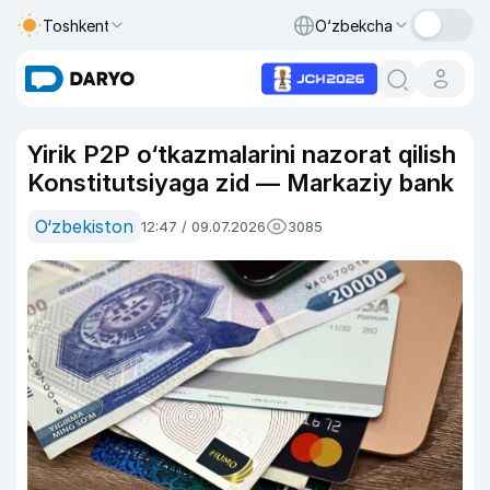
Toshkent
O‘zbekcha
Yirik P2P o‘tkazmalarini nazorat qilish
Konstitutsiyaga zid — Markaziy bank
O‘zbekiston
12:47 / 09.07.2026
3085