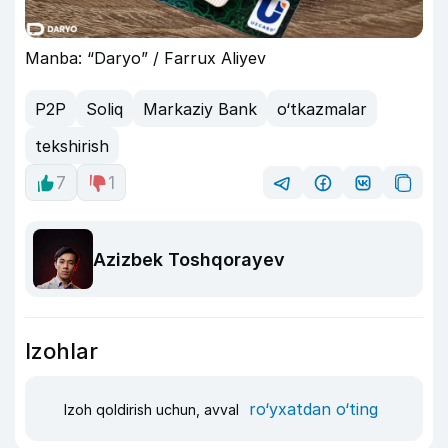
Manba: “Daryo” / Farrux Aliyev
P2P
Soliq
Markaziy Bank
o‘tkazmalar
tekshirish
7
1
Azizbek Toshqorayev
Izohlar
ro‘yxatdan o‘ting
Izoh qoldirish uchun, avval