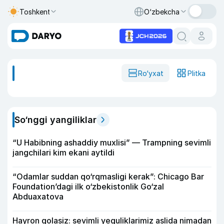
Toshkent
O‘zbekcha
Ro‘yxat
Plitka
So‘nggi yangiliklar
“U Habibning ashaddiy muxlisi” — Trampning sevimli
jangchilari kim ekani aytildi
“Odamlar suddan qo‘rqmasligi kerak”: Chicago Bar
Foundation’dagi ilk o‘zbekistonlik Go‘zal
Abduaxatova
Hayron qolasiz: sevimli yeguliklarimiz aslida nimadan