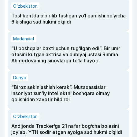
O‘zbekiston
Toshkentda o‘pirilib tushgan yo‘l qurilishi bo‘yicha
6 kishiga sud hukmi o‘qildi
Madaniyat
“U boshqalar baxti uchun tug‘ilgan edi”. Bir umr
otasini kutgan aktrisa va dublyaj ustasi Rimma
Ahmedovaning sinovlarga to‘la hayoti
Dunyo
“Biroz sekinlashish kerak”. Mutaxassislar
insoniyat sun’iy intellektni boshqara olmay
qolishidan xavotir bildirdi
O‘zbekiston
Andijonda Tracker’ga 21 nafar bog‘cha bolasini
joylab, YTH sodir etgan ayolga sud hukmi o‘qildi