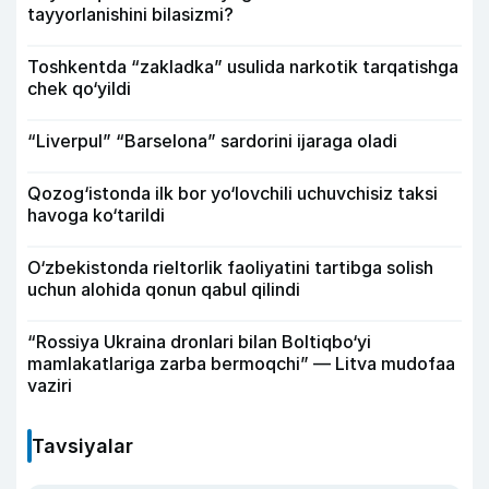
tayyorlanishini bilasizmi?
Toshkentda “zakladka” usulida narkotik tarqatishga
chek qo‘yildi
“Liverpul” “Barselona” sardorini ijaraga oladi
Qozog‘istonda ilk bor yo‘lovchili uchuvchisiz taksi
havoga ko‘tarildi
O‘zbekistonda rieltorlik faoliyatini tartibga solish
uchun alohida qonun qabul qilindi
“Rossiya Ukraina dronlari bilan Boltiqbo‘yi
mamlakatlariga zarba bermoqchi” — Litva mudofaa
vaziri
Tavsiyalar