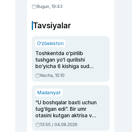
Bugun, 19:43
Tavsiyalar
O‘zbekiston
Toshkentda o‘pirilib
tushgan yo‘l qurilishi
bo‘yicha 6 kishiga sud
hukmi o‘qildi
Kecha, 10:10
Madaniyat
“U boshqalar baxti uchun
tug‘ilgan edi”. Bir umr
otasini kutgan aktrisa va
dublyaj ustasi Rimma
13:55 / 04.08.2026
Ahmedovaning