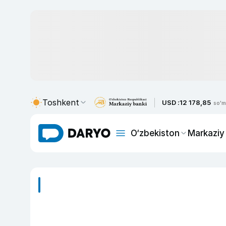
Toshkent
USD :
12 178,85
so'm
O‘zbekiston
Markaziy