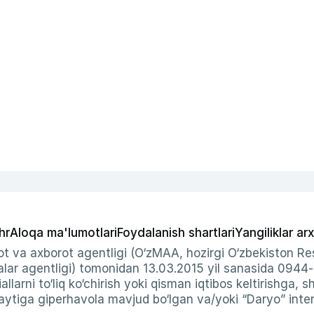
hr
Aloqa ma'lumotlari
Foydalanish shartlari
Yangiliklar arx
t va axborot agentligi (O‘zMAA, hozirgi O‘zbekiston Res
ar agentligi) tomonidan 13.03.2015 yil sanasida 0944
allarni to‘liq ko‘chirish yoki qisman iqtibos keltirishga, 
ytiga giperhavola mavjud bo‘lgan va/yoki “Daryo” intern