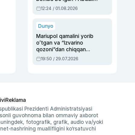
Oripovni siyosiy
12:24 / 01.08.2026
ayblovlardan asrab
qolgan voqea
Dunyo
Mariupol qamalini yorib
oʻtgan va “Izvarino
qozoni”dan chiqqan
qahramon — Ukraina
19:50 / 29.07.2026
armiyasi bosh
qoʻmondoni Drapatiy
haqida
ivi
Reklama
publikasi Prezidenti Administratsiyasi
-sonli guvohnoma bilan ommaviy axborot
shuningdek, fotografik, grafik, audio va/yoki
et-nashrining muallifligini ko‘rsatuvchi