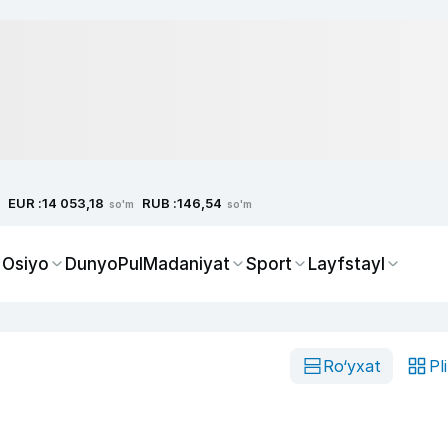
EUR :
RUB :
14 053,18
146,54
so'm
so'm
 Osiyo
Dunyo
Pul
Madaniyat
Sport
Layfstayl
Ro‘yxat
Pl