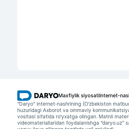
Maxfiylik siyosati
Internet-nas
“Daryo” internet-nashrining (O‘zbekiston matbuo
huzuridagi Axborot va ommaviy kommunikatsiyal
vositasi sifatida ro‘yxatga olingan. Matnli materi
videomateriallaridan foydalanishga “daryo.uz” sa