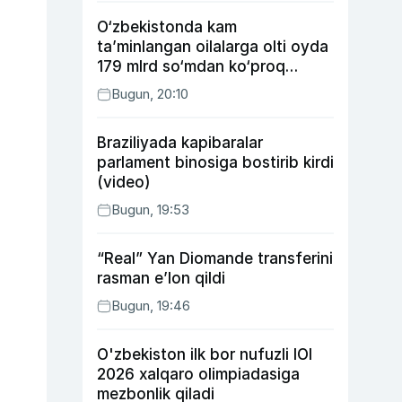
O‘zbekistonda kam
ta’minlangan oilalarga olti oyda
179 mlrd so‘mdan ko‘proq
ijtimoiy keshbek to‘lab berildi
Bugun, 20:10
Braziliyada kapibaralar
parlament binosiga bostirib kirdi
(video)
Bugun, 19:53
“Real” Yan Diomande transferini
rasman e’lon qildi
Bugun, 19:46
O'zbekiston ilk bor nufuzli IOI
2026 xalqaro olimpiadasiga
mezbonlik qiladi