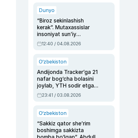
sinovlarga to‘la hayoti
Dunyo
“Biroz sekinlashish
kerak”. Mutaxassislar
insoniyat sun’iy
intellektni boshqara
12:40 / 04.08.2026
olmay qolishidan xavotir
bildirdi
O‘zbekiston
Andijonda Tracker’ga 21
nafar bog‘cha bolasini
joylab, YTH sodir etgan
ayolga sud hukmi o‘qildi
23:41 / 03.08.2026
O‘zbekiston
“Sakkiz qator she’rim
boshimga sakkizta
bomba bo‘lgan”. Abdulla