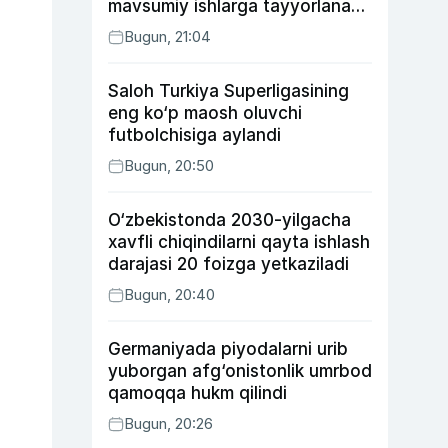
mavsumiy ishlarga tayyorlanadi
va joylashtiriladi
Bugun, 21:04
Saloh Turkiya Superligasining
eng ko‘p maosh oluvchi
futbolchisiga aylandi
Bugun, 20:50
O‘zbekistonda 2030-yilgacha
xavfli chiqindilarni qayta ishlash
darajasi 20 foizga yetkaziladi
Bugun, 20:40
Germaniyada piyodalarni urib
yuborgan afg‘onistonlik umrbod
qamoqqa hukm qilindi
Bugun, 20:26