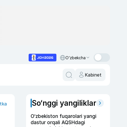
O‘zbekcha
Kabinet
So‘nggi yangiliklar
itka
O‘zbekiston fuqarolari yangi
dastur orqali AQSHdagi