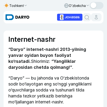
Toshkent
O‘zbekcha
Internet-nashr
“Daryo” internet-nashri 2013-yilning
yanvar oyidan buyon faoliyat
ko‘rsatadi.
Shiorimiz:
“Yangiliklar
daryosidan chetda qolmang!”
.
“Daryo” — bu jahonda va O‘zbekistonda
sodir bo‘layotgan eng so‘nggi yangiliklarni
o‘quvchilarga sodda va tushunarli tilda
hamda tezkor yetkazib berishga
mo‘ljallangan internet-nashr.