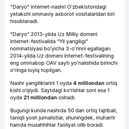
“Daryo” internet-nashri O‘zbekistondagi
yetakchi ommaviy axborot vositalaridan biri
hisoblanadi.
“Daryo” 2013-yilda Uz Milliy domeni
internet-festivalida “Yil yangiligi”
nominatsiyasi bo‘yicha 3-oʻrinni egallagan.
2014-yilda Uz domeni internet-festivalining
eng ommabop OAV sayti yoʻnalishida birinchi
oʻringa loyiq topilgan.
Nashr yangiliklarini 1 oyda
4 milliondan
ortiq
kishi o‘qiydi. Saytdagi ko‘rishlar soni esa 1
oyda
21 milliondan
oshadi.
Bugungi kunda nashrda 50 dan ortiq tajribali,
taniqli yosh jurnalistlar, shuningdek, muharrir
hamda musahhihlar faoliyat olib boradi.