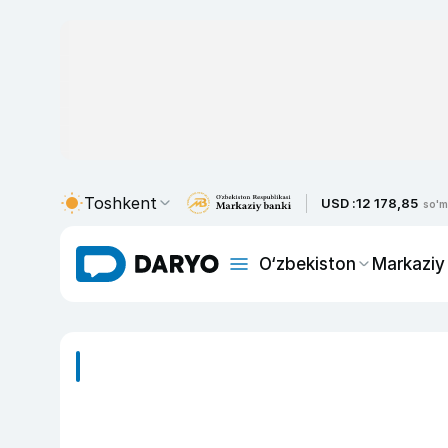
Toshkent
USD :
12 178,85
so'm
O‘zbekiston
Markaziy