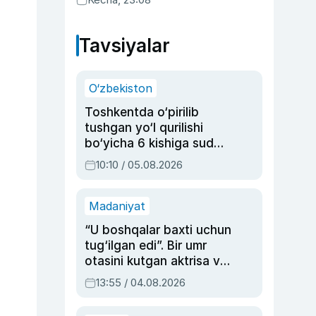
Tavsiyalar
O‘zbekiston
Toshkentda o‘pirilib
tushgan yo‘l qurilishi
bo‘yicha 6 kishiga sud
hukmi o‘qildi
10:10 / 05.08.2026
Madaniyat
“U boshqalar baxti uchun
tug‘ilgan edi”. Bir umr
otasini kutgan aktrisa va
dublyaj ustasi Rimma
13:55 / 04.08.2026
Ahmedovaning
sinovlarga to‘la hayoti