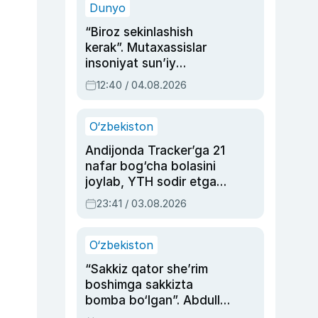
Dunyo
“Biroz sekinlashish
kerak”. Mutaxassislar
insoniyat sun’iy
intellektni boshqara
12:40 / 04.08.2026
olmay qolishidan xavotir
bildirdi
O‘zbekiston
Andijonda Tracker’ga 21
nafar bog‘cha bolasini
joylab, YTH sodir etgan
ayolga sud hukmi o‘qildi
23:41 / 03.08.2026
O‘zbekiston
“Sakkiz qator she’rim
boshimga sakkizta
bomba bo‘lgan”. Abdulla
Oripovni siyosiy