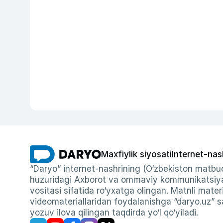
Maxfiylik siyosati
Internet-nas
“Daryo” internet-nashrining (O‘zbekiston matbuo
huzuridagi Axborot va ommaviy kommunikatsiyal
vositasi sifatida ro‘yxatga olingan. Matnli materi
videomateriallaridan foydalanishga “daryo.uz” sa
yozuv ilova qilingan taqdirda yo‘l qo‘yiladi.