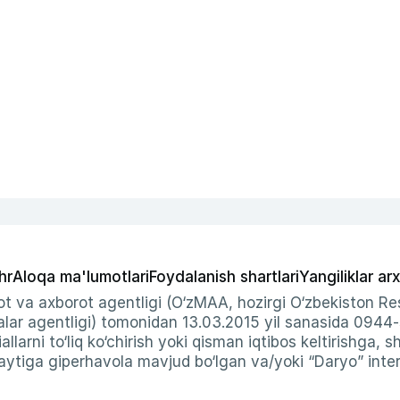
hr
Aloqa ma'lumotlari
Foydalanish shartlari
Yangiliklar arx
t va axborot agentligi (O‘zMAA, hozirgi O‘zbekiston Res
ar agentligi) tomonidan 13.03.2015 yil sanasida 0944
allarni to‘liq ko‘chirish yoki qisman iqtibos keltirishga, 
ytiga giperhavola mavjud bo‘lgan va/yoki “Daryo” intern