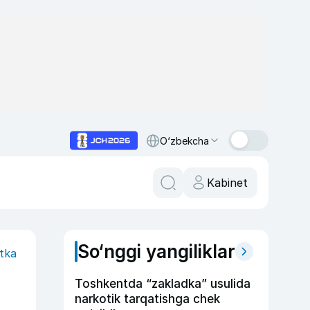
O‘zbekcha
Kabinet
So‘nggi yangiliklar
itka
Toshkentda “zakladka” usulida
narkotik tarqatishga chek