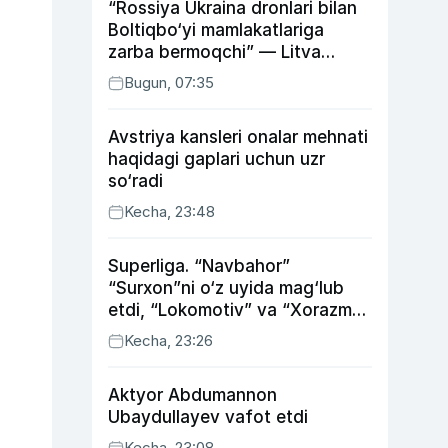
“Rossiya Ukraina dronlari bilan
Boltiqbo‘yi mamlakatlariga
zarba bermoqchi” — Litva
mudofaa vaziri
Bugun, 07:35
Avstriya kansleri onalar mehnati
haqidagi gaplari uchun uzr
so‘radi
Kecha, 23:48
Superliga. “Navbahor”
“Surxon”ni o‘z uyida mag‘lub
etdi, “Lokomotiv” va “Xorazm”
uyda g‘alaba qozondi
Kecha, 23:26
Aktyor Abdu­mannon
Ubaydullayev vafot etdi
Kecha, 23:08