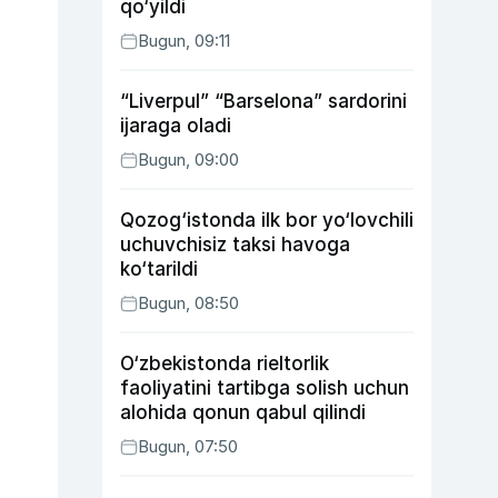
qo‘yildi
Bugun, 09:11
“Liverpul” “Barselona” sardorini
ijaraga oladi
Bugun, 09:00
Qozog‘istonda ilk bor yo‘lovchili
uchuvchisiz taksi havoga
ko‘tarildi
Bugun, 08:50
O‘zbekistonda rieltorlik
faoliyatini tartibga solish uchun
alohida qonun qabul qilindi
Bugun, 07:50