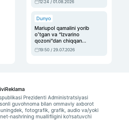
12:24 / 01.08.2026
ayblovlardan asrab
qolgan voqea
Dunyo
Mariupol qamalini yorib
oʻtgan va “Izvarino
qozoni”dan chiqqan
qahramon — Ukraina
19:50 / 29.07.2026
armiyasi bosh
qoʻmondoni Drapatiy
haqida
ivi
Reklama
publikasi Prezidenti Administratsiyasi
-sonli guvohnoma bilan ommaviy axborot
shuningdek, fotografik, grafik, audio va/yoki
et-nashrining muallifligini ko‘rsatuvchi