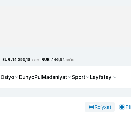
EUR :
RUB :
14 053,18
146,54
so'm
so'm
 Osiyo
Dunyo
Pul
Madaniyat
Sport
Layfstayl
Ro‘yxat
Pl