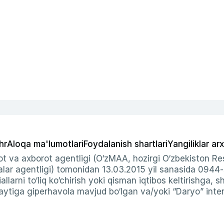
hr
Aloqa ma'lumotlari
Foydalanish shartlari
Yangiliklar arx
t va axborot agentligi (O‘zMAA, hozirgi O‘zbekiston Res
ar agentligi) tomonidan 13.03.2015 yil sanasida 0944
allarni to‘liq ko‘chirish yoki qisman iqtibos keltirishga, 
ytiga giperhavola mavjud bo‘lgan va/yoki “Daryo” intern