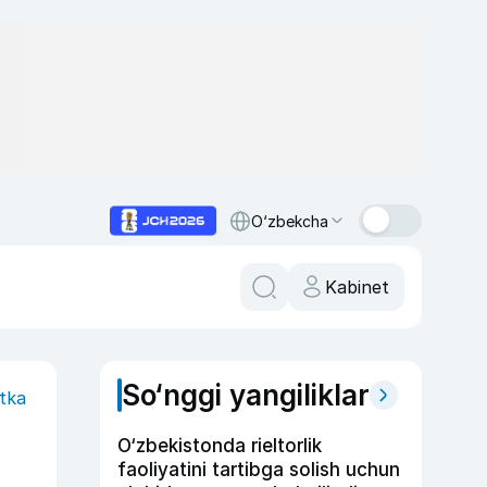
O‘zbekcha
Kabinet
So‘nggi yangiliklar
itka
O‘zbekistonda rieltorlik
faoliyatini tartibga solish uchun