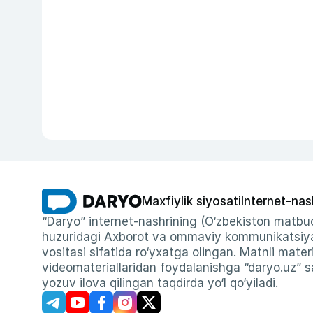
Maxfiylik siyosati
Internet-nas
“Daryo” internet-nashrining (O‘zbekiston matbuo
huzuridagi Axborot va ommaviy kommunikatsiyal
vositasi sifatida ro‘yxatga olingan. Matnli materi
videomateriallaridan foydalanishga “daryo.uz” sa
yozuv ilova qilingan taqdirda yo‘l qo‘yiladi.