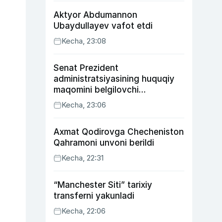
Aktyor Abdu­mannon
Ubaydullayev vafot etdi
Kecha, 23:08
Senat Prezident
administratsiyasining huquqiy
maqomini belgilovchi
konstitutsiyaviy qonunni
Kecha, 23:06
ma’qulladi
Axmat Qodirovga Checheniston
Qahramoni unvoni berildi
Kecha, 22:31
“Manchester Siti” tarixiy
transferni yakunladi
Kecha, 22:06