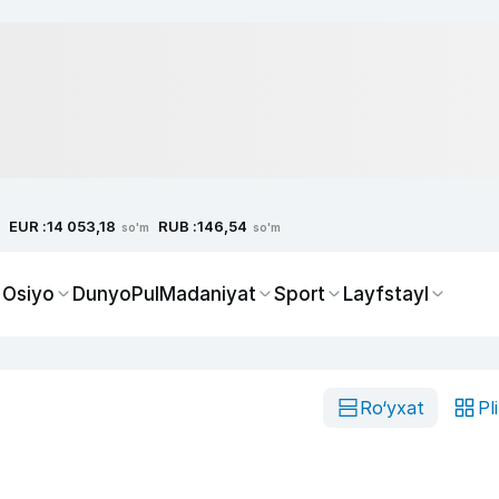
EUR :
RUB :
14 053,18
146,54
so'm
so'm
 Osiyo
Dunyo
Pul
Madaniyat
Sport
Layfstayl
Ro‘yxat
Pl