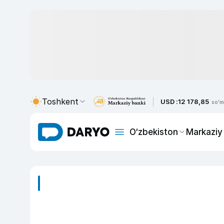
Toshkent
USD :
12 178,85
so'm
O‘zbekiston
Markaziy