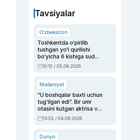
Tavsiyalar
O‘zbekiston
Toshkentda o‘pirilib
tushgan yo‘l qurilishi
bo‘yicha 6 kishiga sud
hukmi o‘qildi
10:10 / 05.08.2026
Madaniyat
“U boshqalar baxti uchun
tug‘ilgan edi”. Bir umr
otasini kutgan aktrisa va
dublyaj ustasi Rimma
13:55 / 04.08.2026
Ahmedovaning
sinovlarga to‘la hayoti
Dunyo