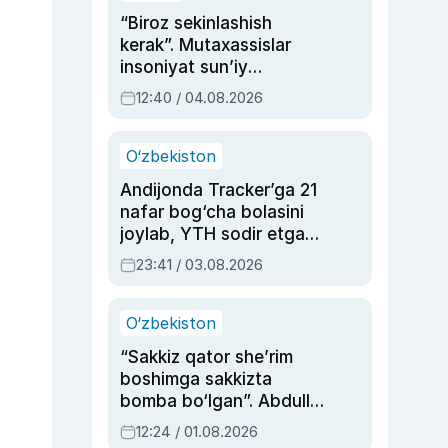
“Biroz sekinlashish
kerak”. Mutaxassislar
insoniyat sun’iy
intellektni boshqara
12:40 / 04.08.2026
olmay qolishidan xavotir
bildirdi
O‘zbekiston
Andijonda Tracker’ga 21
nafar bog‘cha bolasini
joylab, YTH sodir etgan
ayolga sud hukmi o‘qildi
23:41 / 03.08.2026
O‘zbekiston
“Sakkiz qator she’rim
boshimga sakkizta
bomba bo‘lgan”. Abdulla
Oripovni siyosiy
12:24 / 01.08.2026
ayblovlardan asrab