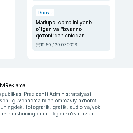
qolgan voqea
Dunyo
Mariupol qamalini yorib
oʻtgan va “Izvarino
qozoni”dan chiqqan
qahramon — Ukraina
19:50 / 29.07.2026
armiyasi bosh
qoʻmondoni Drapatiy
haqida
ivi
Reklama
publikasi Prezidenti Administratsiyasi
-sonli guvohnoma bilan ommaviy axborot
shuningdek, fotografik, grafik, audio va/yoki
et-nashrining muallifligini ko‘rsatuvchi