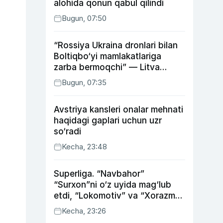
alohida qonun qabul qilindi
Bugun, 07:50
“Rossiya Ukraina dronlari bilan
Boltiqbo‘yi mamlakatlariga
zarba bermoqchi” — Litva
mudofaa vaziri
Bugun, 07:35
Avstriya kansleri onalar mehnati
haqidagi gaplari uchun uzr
so‘radi
Kecha, 23:48
Superliga. “Navbahor”
“Surxon”ni o‘z uyida mag‘lub
etdi, “Lokomotiv” va “Xorazm”
uyda g‘alaba qozondi
Kecha, 23:26