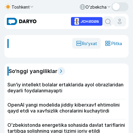
Toshkent
O‘zbekcha
Ro‘yxat
Plitka
So‘nggi yangiliklar
Sun’iy intellekt bolalar ertaklarida ayol obrazlaridan
deyarli foydalanmayapti
OpenAI yangi modelida jiddiy kiberxavf ehtimolini
qayd etdi va xavfsizlik choralarini kuchaytirdi
Oʻzbekistonda energetika sohasida davlat tariflarini
tartibga solishning yangi tizimi joriy etildi