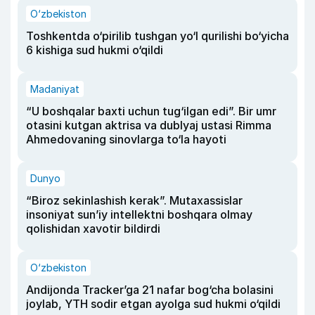
O‘zbekiston
Toshkentda o‘pirilib tushgan yo‘l qurilishi bo‘yicha
6 kishiga sud hukmi o‘qildi
Madaniyat
“U boshqalar baxti uchun tug‘ilgan edi”. Bir umr
otasini kutgan aktrisa va dublyaj ustasi Rimma
Ahmedovaning sinovlarga to‘la hayoti
Dunyo
“Biroz sekinlashish kerak”. Mutaxassislar
insoniyat sun’iy intellektni boshqara olmay
qolishidan xavotir bildirdi
O‘zbekiston
Andijonda Tracker’ga 21 nafar bog‘cha bolasini
joylab, YTH sodir etgan ayolga sud hukmi o‘qildi