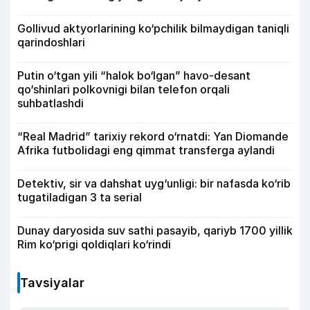
Gollivud aktyorlarining ko‘pchilik bilmaydigan taniqli
qarindoshlari
Putin o‘tgan yili “halok bo‘lgan” havo-desant
qo‘shinlari polkovnigi bilan telefon orqali
suhbatlashdi
“Real Madrid” tarixiy rekord o‘rnatdi: Yan Diomande
Afrika futbolidagi eng qimmat transferga aylandi
Detektiv, sir va dahshat uyg‘unligi: bir nafasda ko‘rib
tugatiladigan 3 ta serial
Dunay daryosida suv sathi pasayib, qariyb 1700 yillik
Rim ko‘prigi qoldiqlari ko‘rindi
Tavsiyalar