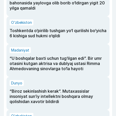
bahonasida yaylovga olib borib o‘ldirgan yigit 20
yilga qamaldi
O‘zbekiston
Toshkentda o‘pirilib tushgan yo‘l qurilishi bo‘yicha
6 kishiga sud hukmi o‘qildi
Madaniyat
“U boshqalar baxti uchun tug‘ilgan edi”. Bir umr
otasini kutgan aktrisa va dublyaj ustasi Rimma
Ahmedovaning sinovlarga to‘la hayoti
Dunyo
“Biroz sekinlashish kerak”. Mutaxassislar
insoniyat sun’iy intellektni boshqara olmay
qolishidan xavotir bildirdi
O‘zbekiston