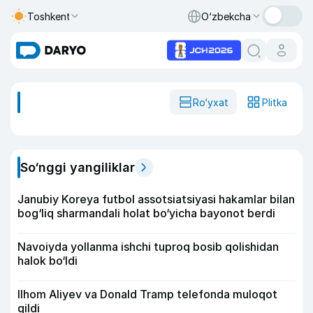
Toshkent
O‘zbekcha
Ro‘yxat
Plitka
So‘nggi yangiliklar
Janubiy Koreya futbol assotsiatsiyasi hakamlar bilan
bog‘liq sharmandali holat bo‘yicha bayonot berdi
Navoiyda yollanma ishchi tuproq bosib qolishidan
halok bo‘ldi
Ilhom Aliyev va Donald Tramp telefonda muloqot
qildi