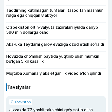
Taqdirning kutilmagan tuhfalari: tasodifan mashhur
rolga ega chiqqan 8 aktyor
O‘zbekiston oltin-valyuta zaxiralari iyulda qariyb
590 mln dollarga oshdi
Aka-uka Teytlarni garov evaziga ozod etish soʻraldi
Hovuzda cho‘milish paytida yuqtirib olish mumkin
bo‘lgan 5 xil kasallik
Mojtaba Xomanaiy aks etgan ilk video e’lon qilindi
Tavsiyalar
O‘zbekiston
Jizzaxda 77 yoshli taksichini qo‘y sotib olish