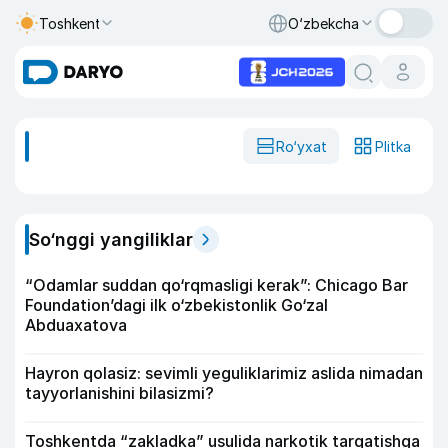
Toshkent
O‘zbekcha
Ro‘yxat
Plitka
So‘nggi yangiliklar
“Odamlar suddan qo‘rqmasligi kerak”: Chicago Bar
Foundation’dagi ilk o‘zbekistonlik Go‘zal
Abduaxatova
Hayron qolasiz: sevimli yeguliklarimiz aslida nimadan
tayyorlanishini bilasizmi?
Toshkentda “zakladka” usulida narkotik tarqatishga