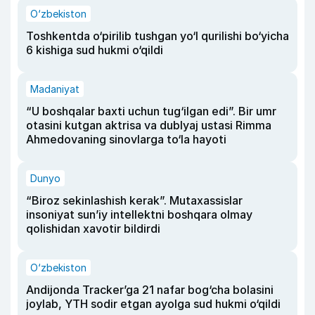
O‘zbekiston
Toshkentda o‘pirilib tushgan yo‘l qurilishi bo‘yicha
6 kishiga sud hukmi o‘qildi
Madaniyat
“U boshqalar baxti uchun tug‘ilgan edi”. Bir umr
otasini kutgan aktrisa va dublyaj ustasi Rimma
Ahmedovaning sinovlarga to‘la hayoti
Dunyo
“Biroz sekinlashish kerak”. Mutaxassislar
insoniyat sun’iy intellektni boshqara olmay
qolishidan xavotir bildirdi
O‘zbekiston
Andijonda Tracker’ga 21 nafar bog‘cha bolasini
joylab, YTH sodir etgan ayolga sud hukmi o‘qildi