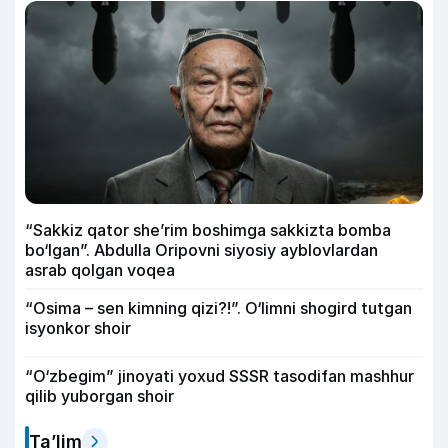
“Sakkiz qator she’rim boshimga sakkizta bomba
bo‘lgan”. Abdulla Oripovni siyosiy ayblovlardan
asrab qolgan voqea
“Osima – sen kimning qizi?!”. O‘limni shogird tutgan
isyonkor shoir
“O‘zbegim” jinoyati yoxud SSSR tasodifan mashhur
qilib yuborgan shoir
Ta’lim