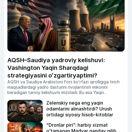
AQSH–Saudiya yadroviy kelishuvi:
Vashington Yaqin Sharqdagi
strategiyasini oʻzgartiryaptimi?
AQSH va Saudiya Arabistoni Fors koʻrfazi qirolligiga tinch
maqsadlardagi yadro dasturini rivojlantirish imkonini
beradigan tarixiy kelishuvni imzoladi.
Bu esa Yaqin
Sharqdagi kuchlar muvozanati va yadroviy xavfsizlik
Zelenskiy nega eng yaqin
masalasida yangi savollarni kun tartibiga olib chiqmoqda.
Zero, Isroil Eronning uranni boyitish dasturini oʻz milliy
odamlarini almashtirdi? Urush
xavfsizligiga tahdid sifatida baholab keladi.
Xoʻsh, nega
ortidagi siyosiy hisob-kitoblar
Vashington endi Ar-Riyodga aynan shunday imkoniyatni
taqdim etmoqda?
“Dronlar piri”: harbiy xizmat
oʻtamagan Madyar qanday qilib