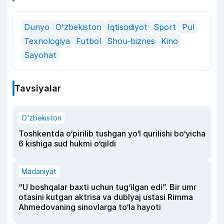
Dunyo
O'zbekiston
Iqtisodiyot
Sport
Pul
Texnologiya
Futbol
Shou-biznes
Kino
Sayohat
Tavsiyalar
O‘zbekiston
Toshkentda o‘pirilib tushgan yo‘l qurilishi bo‘yicha
6 kishiga sud hukmi o‘qildi
Madaniyat
“U boshqalar baxti uchun tug‘ilgan edi”. Bir umr
otasini kutgan aktrisa va dublyaj ustasi Rimma
Ahmedovaning sinovlarga to‘la hayoti