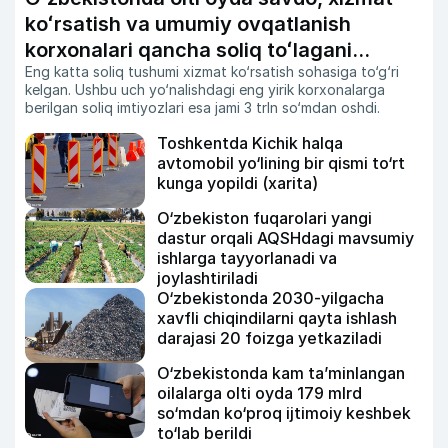
koʻrsatish va umumiy ovqatlanish
korxonalari qancha soliq toʻlagani
Eng katta soliq tushumi xizmat ko‘rsatish sohasiga to‘g‘ri
ochiqlandi
kelgan. Ushbu uch yo‘nalishdagi eng yirik korxonalarga
berilgan soliq imtiyozlari esa jami 3 trln so‘mdan oshdi.
Toshkentda Kichik halqa
avtomobil yo‘lining bir qismi to‘rt
kunga yopildi (xarita)
O‘zbekiston fuqarolari yangi
dastur orqali AQSHdagi mavsumiy
ishlarga tayyorlanadi va
joylashtiriladi
O‘zbekistonda 2030-yilgacha
xavfli chiqindilarni qayta ishlash
darajasi 20 foizga yetkaziladi
O‘zbekistonda kam ta’minlangan
oilalarga olti oyda 179 mlrd
so‘mdan ko‘proq ijtimoiy keshbek
to‘lab berildi