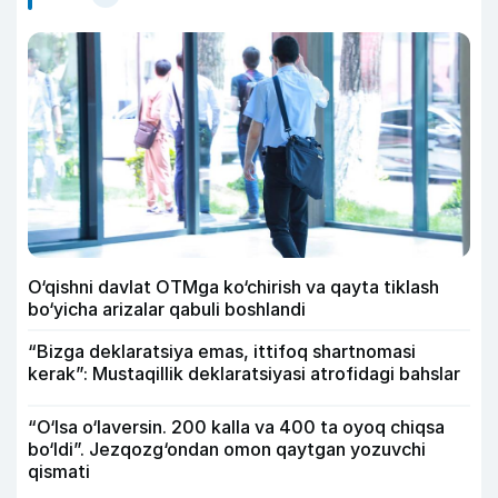
O‘qishni davlat OTMga ko‘chirish va qayta tiklash
bo‘yicha arizalar qabuli boshlandi
“Bizga deklaratsiya emas, ittifoq shartnomasi
kerak”: Mustaqillik deklaratsiyasi atrofidagi bahslar
“O‘lsa o‘laversin. 200 kalla va 400 ta oyoq chiqsa
bo‘ldi”. Jezqozg‘ondan omon qaytgan yozuvchi
qismati