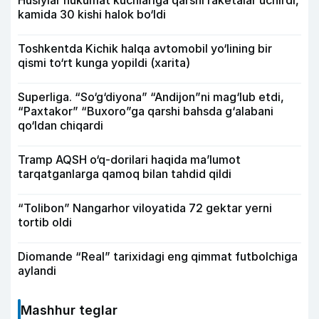
Husiylar hukumat kuchlariga qarshi raketalar uchirdi,
kamida 30 kishi halok bo‘ldi
Toshkentda Kichik halqa avtomobil yo‘lining bir
qismi to‘rt kunga yopildi (xarita)
Superliga. “So‘g‘diyona” “Andijon”ni mag‘lub etdi,
“Paxtakor” “Buxoro”ga qarshi bahsda g‘alabani
qo‘ldan chiqardi
Tramp AQSH o‘q-dorilari haqida ma’lumot
tarqatganlarga qamoq bilan tahdid qildi
“Tolibon” Nangarhor viloyatida 72 gektar yerni
tortib oldi
Diomande “Real” tarixidagi eng qimmat futbolchiga
aylandi
Mashhur teglar