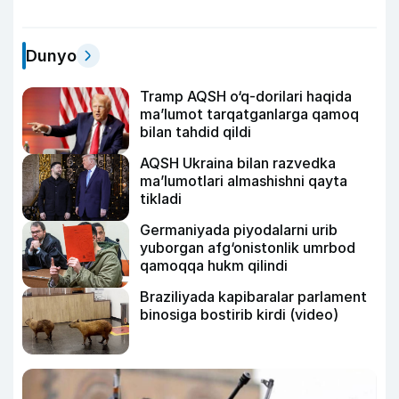
Dunyo
Tramp AQSH o‘q-dorilari haqida
ma’lumot tarqatganlarga qamoq
bilan tahdid qildi
AQSH Ukraina bilan razvedka
ma’lumotlari almashishni qayta
tikladi
Germaniyada piyodalarni urib
yuborgan afg‘onistonlik umrbod
qamoqqa hukm qilindi
Braziliyada kapibaralar parlament
binosiga bostirib kirdi (video)