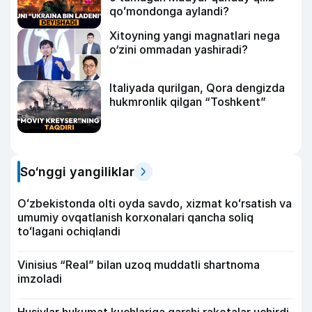
qoʻmondonga aylandi?
Xitoyning yangi magnatlari nega
o‘zini ommadan yashiradi?
Italiyada qurilgan, Qora dengizda
hukmronlik qilgan “Toshkent”
So‘nggi yangiliklar
Oʻzbekistonda olti oyda savdo, xizmat koʻrsatish va
umumiy ovqatlanish korxonalari qancha soliq
toʻlagani ochiqlandi
Vinisius “Real” bilan uzoq muddatli shartnoma
imzoladi