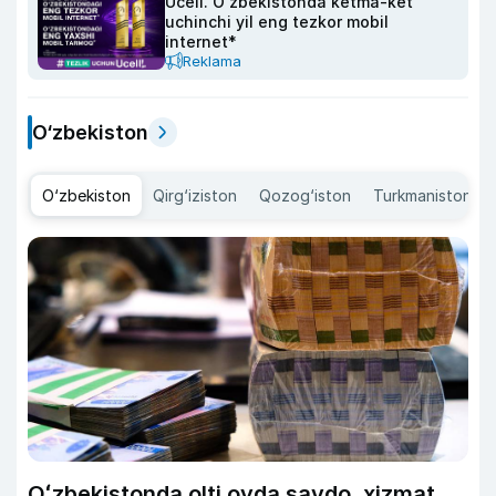
Ucell. O‘zbekistonda ketma-ket
uchinchi yil eng tezkor mobil
internet*
Reklama
O‘zbekiston
O‘zbekiston
Qirg‘iziston
Qozog‘iston
Turkmaniston
Oʻzbekistonda olti oyda savdo, xizmat