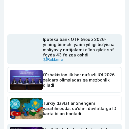
Ipoteka bank OTP Group 2026-
yilning birinchi yarim yilligi bo‘yicha
moliyaviy natijalarni e’lon qildi: sof
foyda 43 foizga oshdi
Reklama
O'zbekiston ilk bor nufuzli IOI 2026
xalqaro olimpiadasiga mezbonlik
qiladi
Turkiy davlatlar Shengeni
yaratilmoqda: qo‘shni davlatlarga ID
karta bilan boriladi