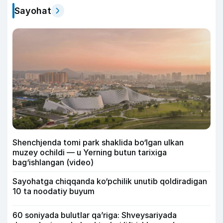
Sayohat
Shenchjenda tomi park shaklida bo‘lgan ulkan
muzey ochildi — u Yerning butun tarixiga
bag‘ishlangan (video)
Sayohatga chiqqanda ko‘pchilik unutib qoldiradigan
10 ta noodatiy buyum
60 soniyada bulutlar qa’riga: Shveysariyada