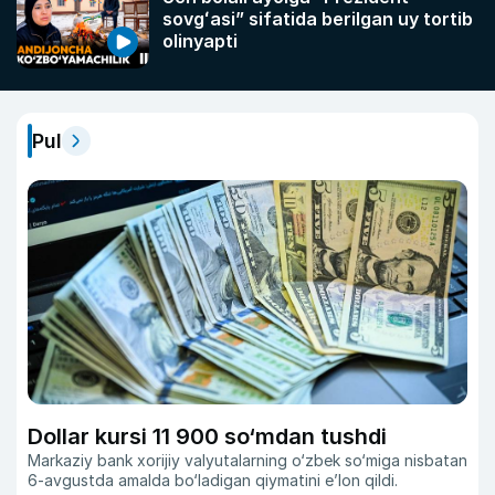
sovgʻasi” sifatida berilgan uy tortib
olinyapti
Pul
Dollar kursi 11 900 so‘mdan tushdi
Markaziy bank xorijiy valyutalarning o‘zbek so‘miga nisbatan
6-avgustda amalda bo‘ladigan qiymatini eʼlon qildi.