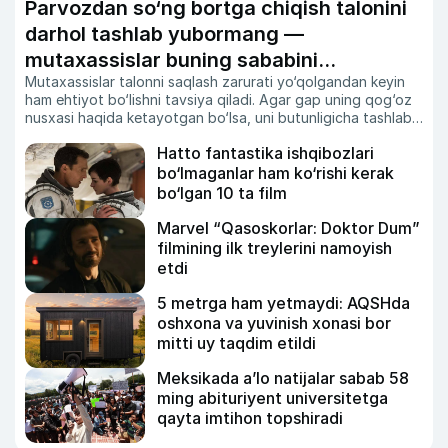
Parvozdan so‘ng bortga chiqish talonini
darhol tashlab yubormang —
mutaxassislar buning sababini
Mutaxassislar talonni saqlash zarurati yo‘qolgandan keyin
tushuntirdi
ham ehtiyot bo‘lishni tavsiya qiladi. Agar gap uning qog‘oz
nusxasi haqida ketayotgan bo‘lsa, uni butunligicha tashlab
yubormagan ma’qul.
Hatto fantastika ishqibozlari
bo‘lmaganlar ham ko‘rishi kerak
bo‘lgan 10 ta film
Marvel “Qasoskorlar: Doktor Dum”
filmining ilk treylerini namoyish
etdi
5 metrga ham yetmaydi: AQSHda
oshxona va yuvinish xonasi bor
mitti uy taqdim etildi
Meksikada a’lo natijalar sabab 58
ming abituriyent universitetga
qayta imtihon topshiradi