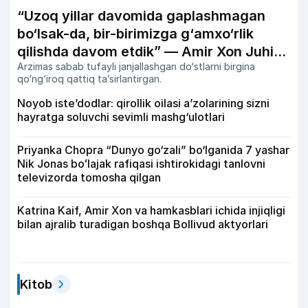
“Uzoq yillar davomida gaplashmagan
bo‘lsak-da, bir-birimizga g‘amxo‘rlik
qilishda davom etdik” — Amir Xon Juhi
Arzimas sabab tufayli janjallashgan do‘stlarni birgina
Chavla bilan do‘stligi haqida
qo‘ng‘iroq qattiq ta’sirlantirgan.
Noyob iste’dodlar: qirollik oilasi a’zolarining sizni
hayratga soluvchi sevimli mashg‘ulotlari
Priyanka Chopra “Dunyo go‘zali” bo‘lganida 7 yashar
Nik Jonas boʻlajak rafiqasi ishtirokidagi tanlovni
televizorda tomosha qilgan
Katrina Kaif, Amir Xon va hamkasblari ichida injiqligi
bilan ajralib turadigan boshqa Bollivud aktyorlari
Kitob