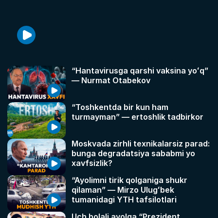
“Hantavirusga qarshi vaksina yoʻq”
— Nurmat Otabekov
“Toshkentda bir kun ham
turmayman” — ertoshlik tadbirkor
Moskvada zirhli texnikalarsiz parad:
bunga degradatsiya sababmi yo
xavfsizlik?
“Ayolimni tirik qolganiga shukr
qilaman” — Mirzo Ulugʻbek
tumanidagi YTH tafsilotlari
Uch bolali ayolga “Prezident