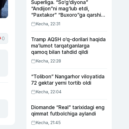
Superliga. “So‘g‘diyona”
“Andijon”ni mag‘lub etdi,
“Paxtakor” “Buxoro”ga qarshi
bahsda g‘alabani qo‘ldan
Kecha, 22:31
chiqardi
0
Tramp AQSH o‘q-dorilari haqida
ma’lumot tarqatganlarga
qamoq bilan tahdid qildi
Kecha, 22:28
“Tolibon” Nangarhor viloyatida
72 gektar yerni tortib oldi
Kecha, 22:04
Diomande “Real” tarixidagi eng
qimmat futbolchiga aylandi
Kecha, 21:45