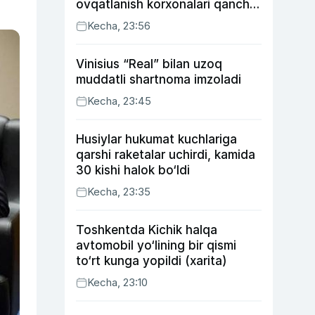
ovqatlanish korxonalari qancha
soliq toʻlagani ochiqlandi
Kecha, 23:56
Vinisius “Real” bilan uzoq
muddatli shartnoma imzoladi
Kecha, 23:45
Husiylar hukumat kuchlariga
qarshi raketalar uchirdi, kamida
30 kishi halok bo‘ldi
Kecha, 23:35
Toshkentda Kichik halqa
avtomobil yo‘lining bir qismi
to‘rt kunga yopildi (xarita)
Kecha, 23:10