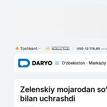
Toshkent
USD :
12 178,85
so'm
O‘zbekiston
Markaziy
Zelenskiy mojarodan so‘n
bilan uchrashdi