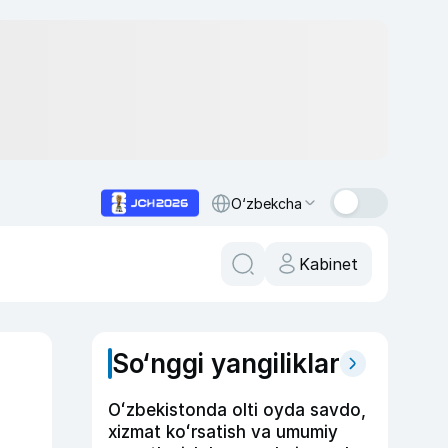
O‘zbekcha
Kabinet
So‘nggi yangiliklar
Oʻzbekistonda olti oyda savdo,
xizmat koʻrsatish va umumiy