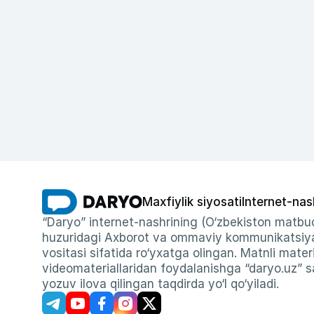
Maxfiylik siyosati
Internet-nas
“Daryo” internet-nashrining (O‘zbekiston matbuo
huzuridagi Axborot va ommaviy kommunikatsiyal
vositasi sifatida ro‘yxatga olingan. Matnli materi
videomateriallaridan foydalanishga “daryo.uz” sa
yozuv ilova qilingan taqdirda yo‘l qo‘yiladi.