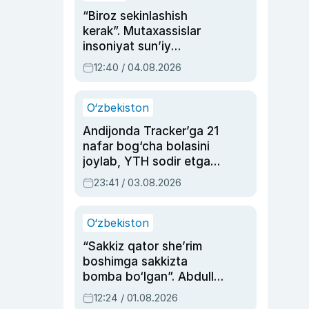
“Biroz sekinlashish
kerak”. Mutaxassislar
insoniyat sun’iy
intellektni boshqara
12:40 / 04.08.2026
olmay qolishidan xavotir
bildirdi
O‘zbekiston
Andijonda Tracker’ga 21
nafar bog‘cha bolasini
joylab, YTH sodir etgan
ayolga sud hukmi o‘qildi
23:41 / 03.08.2026
O‘zbekiston
“Sakkiz qator she’rim
boshimga sakkizta
bomba bo‘lgan”. Abdulla
Oripovni siyosiy
12:24 / 01.08.2026
ayblovlardan asrab