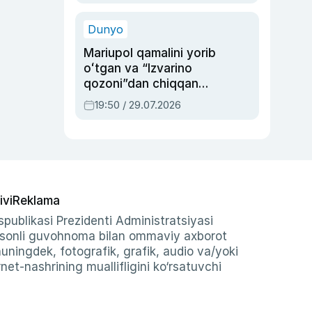
qolgan voqea
Dunyo
Mariupol qamalini yorib
oʻtgan va “Izvarino
qozoni”dan chiqqan
qahramon — Ukraina
19:50 / 29.07.2026
armiyasi bosh
qoʻmondoni Drapatiy
haqida
ivi
Reklama
publikasi Prezidenti Administratsiyasi
-sonli guvohnoma bilan ommaviy axborot
shuningdek, fotografik, grafik, audio va/yoki
et-nashrining muallifligini ko‘rsatuvchi