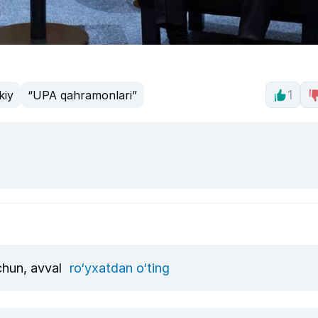
kiy
“UPA qahramonlari”
1
uchun, avval
ro‘yxatdan o‘ting