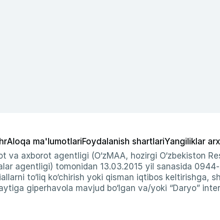
hr
Aloqa ma'lumotlari
Foydalanish shartlari
Yangiliklar arx
t va axborot agentligi (O‘zMAA, hozirgi O‘zbekiston Res
ar agentligi) tomonidan 13.03.2015 yil sanasida 0944
allarni to‘liq ko‘chirish yoki qisman iqtibos keltirishga, 
ytiga giperhavola mavjud bo‘lgan va/yoki “Daryo” intern