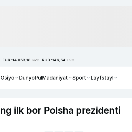
EUR :
RUB :
14 053,18
146,54
so'm
so'm
 Osiyo
Dunyo
Pul
Madaniyat
Sport
Layfstayl
g ilk bor Polsha prezidenti