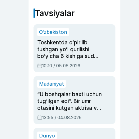
Tavsiyalar
O‘zbekiston
Toshkentda o‘pirilib
tushgan yo‘l qurilishi
bo‘yicha 6 kishiga sud
hukmi o‘qildi
10:10 / 05.08.2026
Madaniyat
“U boshqalar baxti uchun
tug‘ilgan edi”. Bir umr
otasini kutgan aktrisa va
dublyaj ustasi Rimma
13:55 / 04.08.2026
Ahmedovaning
sinovlarga to‘la hayoti
Dunyo