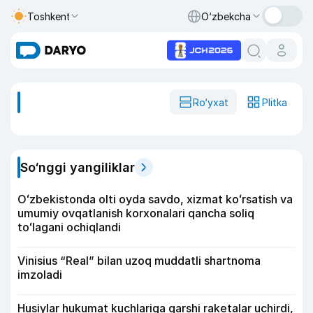
Toshkent
O‘zbekcha
Ro‘yxat
Plitka
So‘nggi yangiliklar
Oʻzbekistonda olti oyda savdo, xizmat koʻrsatish va
umumiy ovqatlanish korxonalari qancha soliq
toʻlagani ochiqlandi
Vinisius “Real” bilan uzoq muddatli shartnoma
imzoladi
Husiylar hukumat kuchlariga qarshi raketalar uchirdi,