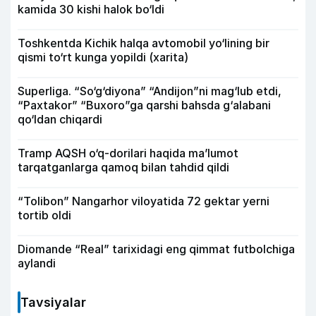
kamida 30 kishi halok bo‘ldi
Toshkentda Kichik halqa avtomobil yo‘lining bir
qismi to‘rt kunga yopildi (xarita)
Superliga. “So‘g‘diyona” “Andijon”ni mag‘lub etdi,
“Paxtakor” “Buxoro”ga qarshi bahsda g‘alabani
qo‘ldan chiqardi
Tramp AQSH o‘q-dorilari haqida ma’lumot
tarqatganlarga qamoq bilan tahdid qildi
“Tolibon” Nangarhor viloyatida 72 gektar yerni
tortib oldi
Diomande “Real” tarixidagi eng qimmat futbolchiga
aylandi
Tavsiyalar