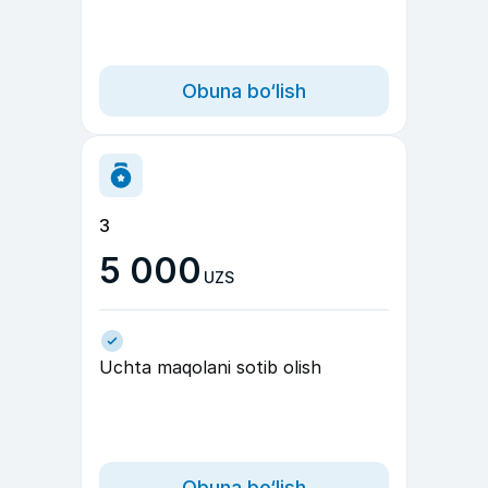
Obuna bo‘lish
3
5 000
UZS
Uchta maqolani sotib olish
Obuna bo‘lish