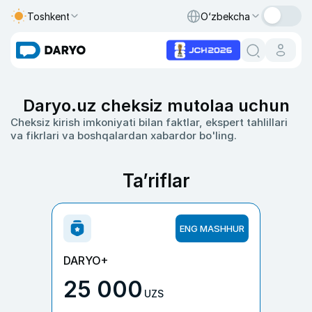
Toshkent
O‘zbekcha
Daryo.uz cheksiz mutolaa uchun
Cheksiz kirish imkoniyati bilan faktlar, ekspert tahlillari
va fikrlari va boshqalardan xabardor bo'ling.
Ta’riflar
ENG MASHHUR
DARYO+
25 000
UZS