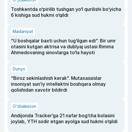
Toshkentda o‘pirilib tushgan yo‘l qurilishi bo‘yicha
6 kishiga sud hukmi o‘qildi
Madaniyat
“U boshqalar baxti uchun tug‘ilgan edi”. Bir umr
otasini kutgan aktrisa va dublyaj ustasi Rimma
Ahmedovaning sinovlarga to‘la hayoti
Dunyo
“Biroz sekinlashish kerak”. Mutaxassislar
insoniyat sun’iy intellektni boshqara olmay
qolishidan xavotir bildirdi
O‘zbekiston
Andijonda Tracker’ga 21 nafar bog‘cha bolasini
joylab, YTH sodir etgan ayolga sud hukmi o‘qildi