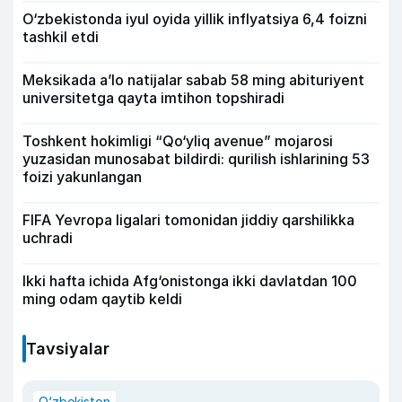
O‘zbekistonda iyul oyida yillik inflyatsiya 6,4 foizni
tashkil etdi
Meksikada a’lo natijalar sabab 58 ming abituriyent
universitetga qayta imtihon topshiradi
Toshkent hokimligi “Qo‘yliq avenue” mojarosi
yuzasidan munosabat bildirdi: qurilish ishlarining 53
foizi yakunlangan
FIFA Yevropa ligalari tomonidan jiddiy qarshilikka
uchradi
Ikki hafta ichida Afg‘onistonga ikki davlatdan 100
ming odam qaytib keldi
Tavsiyalar
O‘zbekiston