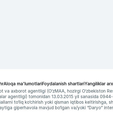
hr
Aloqa ma'lumotlari
Foydalanish shartlari
Yangiliklar arx
t va axborot agentligi (O‘zMAA, hozirgi O‘zbekiston Res
ar agentligi) tomonidan 13.03.2015 yil sanasida 0944
allarni to‘liq ko‘chirish yoki qisman iqtibos keltirishga, 
ytiga giperhavola mavjud bo‘lgan va/yoki “Daryo” intern