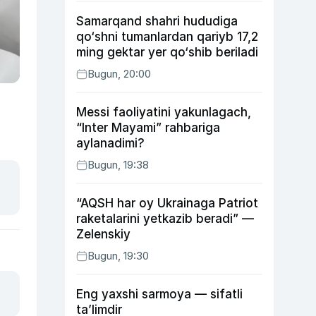
Samarqand shahri hududiga
qo‘shni tumanlardan qariyb 17,2
ming gektar yer qo‘shib beriladi
Bugun, 20:00
Messi faoliyatini yakunlagach,
“Inter Mayami” rahbariga
aylanadimi?
Bugun, 19:38
“AQSH har oy Ukrainaga Patriot
raketalarini yetkazib beradi” —
Zelenskiy
Bugun, 19:30
Eng yaxshi sarmoya — sifatli
ta’limdir