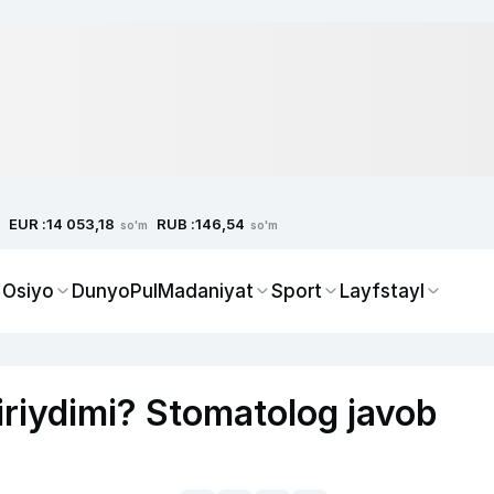
EUR :
RUB :
14 053,18
146,54
so'm
so'm
 Osiyo
Dunyo
Pul
Madaniyat
Sport
Layfstayl
chiriydimi? Stomatolog javob