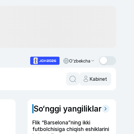
O‘zbekcha
Kabinet
So‘nggi yangiliklar
Flik “Barselona”ning ikki
futbolchisiga chiqish eshiklarini