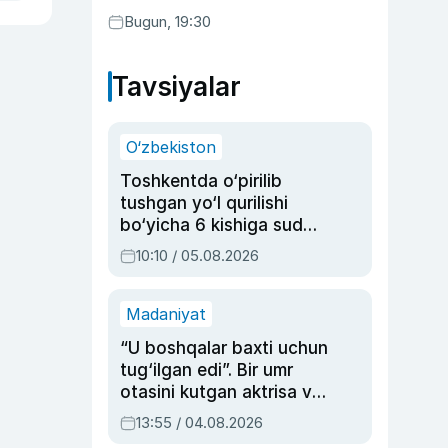
Bugun, 19:30
Tavsiyalar
O‘zbekiston
Toshkentda o‘pirilib
tushgan yo‘l qurilishi
bo‘yicha 6 kishiga sud
hukmi o‘qildi
10:10 / 05.08.2026
Madaniyat
“U boshqalar baxti uchun
tug‘ilgan edi”. Bir umr
otasini kutgan aktrisa va
dublyaj ustasi Rimma
13:55 / 04.08.2026
Ahmedovaning