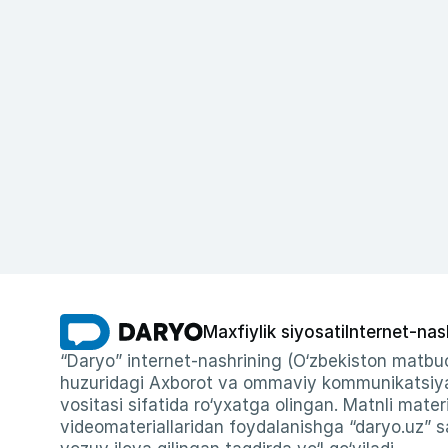
Maxfiylik siyosati
Internet-nas
“Daryo” internet-nashrining (O‘zbekiston matbuo
huzuridagi Axborot va ommaviy kommunikatsiyal
vositasi sifatida ro‘yxatga olingan. Matnli materi
videomateriallaridan foydalanishga “daryo.uz” sa