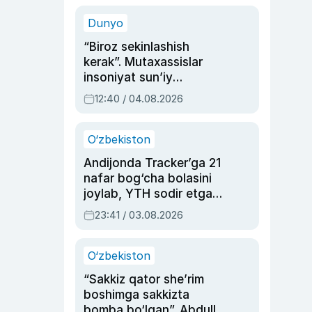
sinovlarga to‘la hayoti
Dunyo
“Biroz sekinlashish
kerak”. Mutaxassislar
insoniyat sun’iy
intellektni boshqara
12:40 / 04.08.2026
olmay qolishidan xavotir
bildirdi
O‘zbekiston
Andijonda Tracker’ga 21
nafar bog‘cha bolasini
joylab, YTH sodir etgan
ayolga sud hukmi o‘qildi
23:41 / 03.08.2026
O‘zbekiston
“Sakkiz qator she’rim
boshimga sakkizta
bomba bo‘lgan”. Abdulla