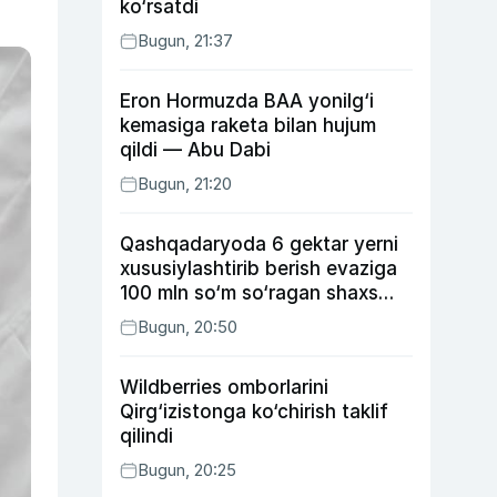
ko‘rsatdi
Bugun, 21:37
Eron Hormuzda BAA yonilg‘i
kemasiga raketa bilan hujum
qildi — Abu Dabi
Bugun, 21:20
Qashqadaryoda 6 gektar yerni
xususiylashtirib berish evaziga
100 mln so‘m so‘ragan shaxs
ushlandi
Bugun, 20:50
Wildberries omborlarini
Qirg‘izistonga ko‘chirish taklif
qilindi
Bugun, 20:25