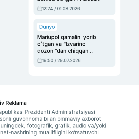
Oripovni siyosiy
12:24 / 01.08.2026
ayblovlardan asrab
qolgan voqea
Dunyo
Mariupol qamalini yorib
oʻtgan va “Izvarino
qozoni”dan chiqqan
qahramon — Ukraina
19:50 / 29.07.2026
armiyasi bosh
qoʻmondoni Drapatiy
haqida
ivi
Reklama
publikasi Prezidenti Administratsiyasi
-sonli guvohnoma bilan ommaviy axborot
shuningdek, fotografik, grafik, audio va/yoki
et-nashrining muallifligini ko‘rsatuvchi