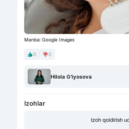
Manba: Google Images
0
0
Hilola G‘iyosova
Izohlar
Izoh qoldirish 