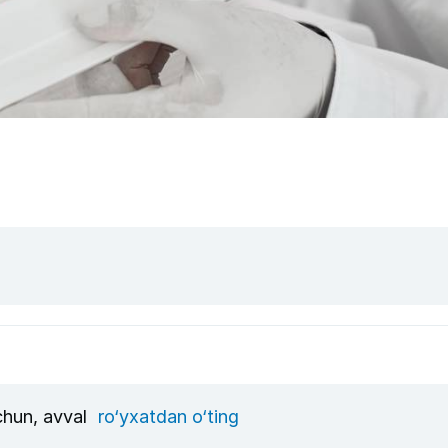
uchun, avval
ro‘yxatdan o‘ting