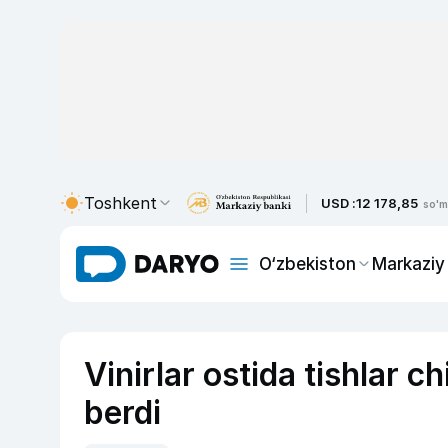
Toshkent
USD :
12 178,85
so'm
O‘zbekiston
Markaziy
Vinirlar ostida tishlar 
berdi