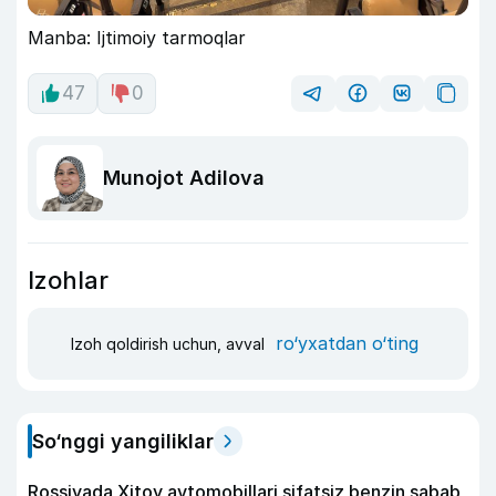
Manba: Ijtimoiy tarmoqlar
47
0
Munojot Adilova
Izohlar
ro‘yxatdan o‘ting
Izoh qoldirish uchun, avval
So‘nggi yangiliklar
Rossiyada Xitoy avtomobillari sifatsiz benzin sabab