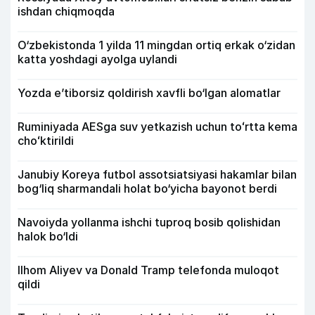
ishdan chiqmoqda
O‘zbekistonda 1 yilda 11 mingdan ortiq erkak o‘zidan
katta yoshdagi ayolga uylandi
Yozda e’tiborsiz qoldirish xavfli bo‘lgan alomatlar
Ruminiyada AESga suv yetkazish uchun toʻrtta kema
choʻktirildi
Janubiy Koreya futbol assotsiatsiyasi hakamlar bilan
bog‘liq sharmandali holat bo‘yicha bayonot berdi
Navoiyda yollanma ishchi tuproq bosib qolishidan
halok bo‘ldi
Ilhom Aliyev va Donald Tramp telefonda muloqot
qildi