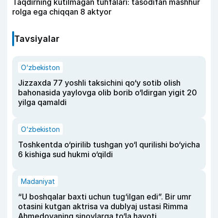
Taqdirning kutilmagan tuhfalari: tasodifan mashhur
rolga ega chiqqan 8 aktyor
Tavsiyalar
O‘zbekiston
Jizzaxda 77 yoshli taksichini qo‘y sotib olish
bahonasida yaylovga olib borib o‘ldirgan yigit 20
yilga qamaldi
O‘zbekiston
Toshkentda o‘pirilib tushgan yo‘l qurilishi bo‘yicha
6 kishiga sud hukmi o‘qildi
Madaniyat
“U boshqalar baxti uchun tug‘ilgan edi”. Bir umr
otasini kutgan aktrisa va dublyaj ustasi Rimma
Ahmedovaning sinovlarga to‘la hayoti