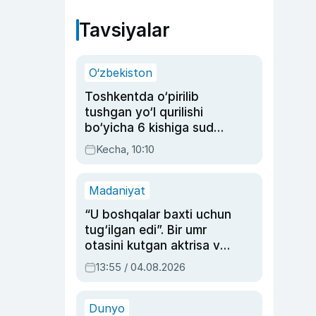
Tavsiyalar
O‘zbekiston
Toshkentda o‘pirilib
tushgan yo‘l qurilishi
bo‘yicha 6 kishiga sud
hukmi o‘qildi
Kecha, 10:10
Madaniyat
“U boshqalar baxti uchun
tug‘ilgan edi”. Bir umr
otasini kutgan aktrisa va
dublyaj ustasi Rimma
13:55 / 04.08.2026
Ahmedovaning
sinovlarga to‘la hayoti
Dunyo