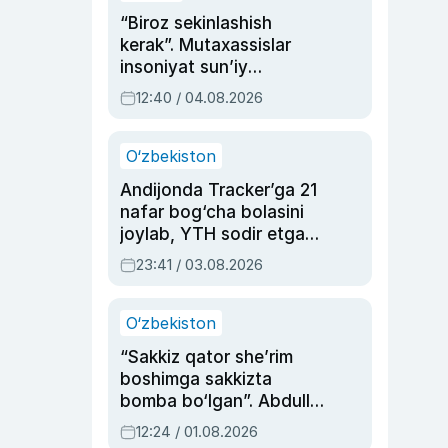
“Biroz sekinlashish
kerak”. Mutaxassislar
insoniyat sun’iy
intellektni boshqara
12:40 / 04.08.2026
olmay qolishidan xavotir
bildirdi
O‘zbekiston
Andijonda Tracker’ga 21
nafar bog‘cha bolasini
joylab, YTH sodir etgan
ayolga sud hukmi o‘qildi
23:41 / 03.08.2026
O‘zbekiston
“Sakkiz qator she’rim
boshimga sakkizta
bomba bo‘lgan”. Abdulla
Oripovni siyosiy
12:24 / 01.08.2026
ayblovlardan asrab