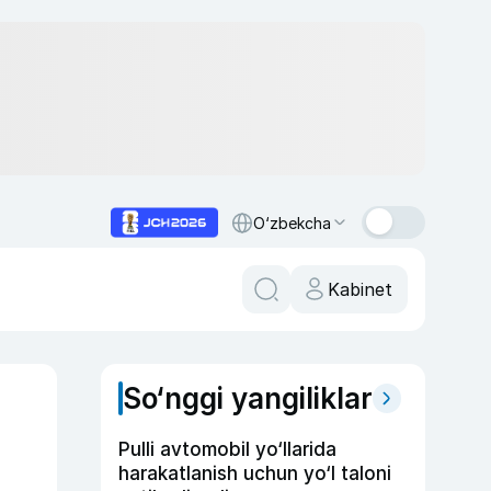
O‘zbekcha
Kabinet
So‘nggi yangiliklar
Pulli avtomobil yo‘llarida
harakatlanish uchun yo‘l taloni