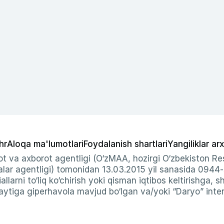
hr
Aloqa ma'lumotlari
Foydalanish shartlari
Yangiliklar arx
t va axborot agentligi (O‘zMAA, hozirgi O‘zbekiston Res
ar agentligi) tomonidan 13.03.2015 yil sanasida 0944
allarni to‘liq ko‘chirish yoki qisman iqtibos keltirishga, 
ytiga giperhavola mavjud bo‘lgan va/yoki “Daryo” intern