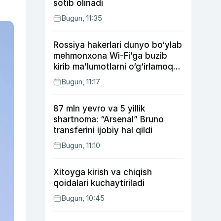
sotib olinadi
Bugun, 11:35
Rossiya hakerlari dunyo bo‘ylab
mehmonxona Wi-Fi’ga buzib
kirib ma’lumotlarni o‘g‘irlamoqda
— Microsoft
Bugun, 11:17
87 mln yevro va 5 yillik
shartnoma: “Arsenal” Bruno
transferini ijobiy hal qildi
Bugun, 11:10
Xitoyga kirish va chiqish
qoidalari kuchaytiriladi
Bugun, 10:45