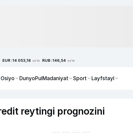
EUR :
RUB :
14 053,18
146,54
so'm
so'm
 Osiyo
Dunyo
Pul
Madaniyat
Sport
Layfstayl
edit reytingi prognozini