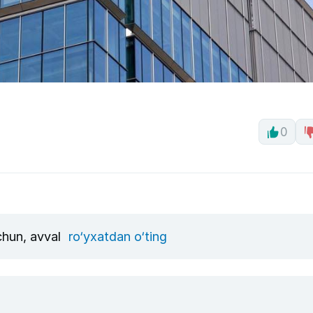
0
uchun, avval
ro‘yxatdan o‘ting