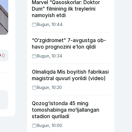
Marvel “Qasoskorlar: Doktor
Dum” filmining ilk treylerini
namoyish etdi
Bugun, 10:44
“O‘zgidromet” 7-avgustga ob-
havo prognozini e’lon qildi
0
Bugun, 10:34
Olmaliqda Mis boyitish fabrikasi
magistral quvuri yorildi (video)
Bugun, 10:20
Qozog‘istonda 45 ming
tomoshabinga mo‘ljallangan
stadion quriladi
Bugun, 10:00