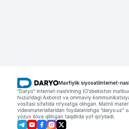
Maxfiylik siyosati
Internet-nas
“Daryo” internet-nashrining (O‘zbekiston matbuo
huzuridagi Axborot va ommaviy kommunikatsiyal
vositasi sifatida ro‘yxatga olingan. Matnli materi
videomateriallaridan foydalanishga “daryo.uz” sa
yozuv ilova qilingan taqdirda yo‘l qo‘yiladi.