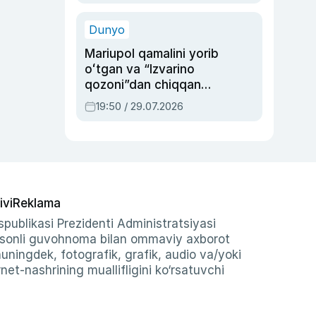
qolgan voqea
Dunyo
Mariupol qamalini yorib
oʻtgan va “Izvarino
qozoni”dan chiqqan
qahramon — Ukraina
19:50 / 29.07.2026
armiyasi bosh
qoʻmondoni Drapatiy
haqida
ivi
Reklama
publikasi Prezidenti Administratsiyasi
-sonli guvohnoma bilan ommaviy axborot
shuningdek, fotografik, grafik, audio va/yoki
et-nashrining muallifligini ko‘rsatuvchi