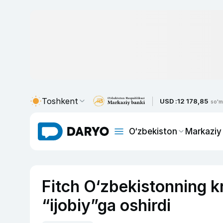
Toshkent
USD :
12 178,85
so'm
O‘zbekiston
Markaziy
Fitch O‘zbekistonning kr
“ijobiy”ga oshirdi