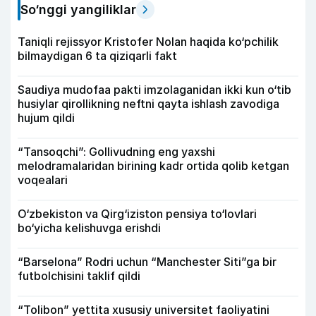
So‘nggi yangiliklar
Taniqli rejissyor Kristofer Nolan haqida ko‘pchilik
bilmaydigan 6 ta qiziqarli fakt
Saudiya mudofaa pakti imzolaganidan ikki kun o‘tib
husiylar qirollikning neftni qayta ishlash zavodiga
hujum qildi
“Tansoqchi”: Gollivudning eng yaxshi
melodramalaridan birining kadr ortida qolib ketgan
voqealari
O‘zbekiston va Qirg‘iziston pensiya to‘lovlari
bo‘yicha kelishuvga erishdi
“Barselona” Rodri uchun “Manchester Siti”ga bir
futbolchisini taklif qildi
“Tolibon” yettita xususiy universitet faoliyatini