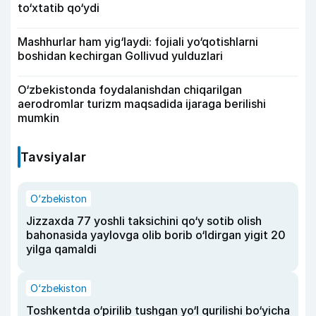
to‘xtatib qo‘ydi
Mashhurlar ham yig‘laydi: fojiali yo‘qotishlarni
boshidan kechirgan Gollivud yulduzlari
O‘zbekistonda foydalanishdan chiqarilgan
aerodromlar turizm maqsadida ijaraga berilishi
mumkin
Tavsiyalar
O‘zbekiston
Jizzaxda 77 yoshli taksichini qo‘y sotib olish
bahonasida yaylovga olib borib o‘ldirgan yigit 20
yilga qamaldi
O‘zbekiston
Toshkentda o‘pirilib tushgan yo‘l qurilishi bo‘yicha