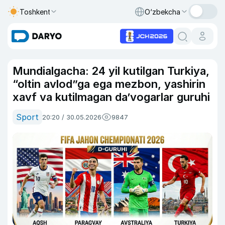
Toshkent
O‘zbekcha
Mundialgacha: 24 yil kutilgan Turkiya,
“oltin avlod”ga ega mezbon, yashirin
xavf va kutilmagan da’vogarlar guruhi
Sport
20:20 / 30.05.2026
9847