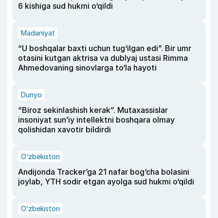
6 kishiga sud hukmi o‘qildi
Madaniyat
“U boshqalar baxti uchun tug‘ilgan edi”. Bir umr
otasini kutgan aktrisa va dublyaj ustasi Rimma
Ahmedovaning sinovlarga to‘la hayoti
Dunyo
“Biroz sekinlashish kerak”. Mutaxassislar
insoniyat sun’iy intellektni boshqara olmay
qolishidan xavotir bildirdi
O‘zbekiston
Andijonda Tracker’ga 21 nafar bog‘cha bolasini
joylab, YTH sodir etgan ayolga sud hukmi o‘qildi
O‘zbekiston