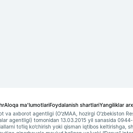
hr
Aloqa ma'lumotlari
Foydalanish shartlari
Yangiliklar arx
t va axborot agentligi (O‘zMAA, hozirgi O‘zbekiston Res
ar agentligi) tomonidan 13.03.2015 yil sanasida 0944
allarni to‘liq ko‘chirish yoki qisman iqtibos keltirishga, 