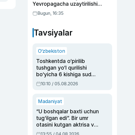
Yevropagacha uzaytirilishi
mumkin
Bugun, 16:35
Tavsiyalar
O‘zbekiston
Toshkentda o‘pirilib
tushgan yo‘l qurilishi
bo‘yicha 6 kishiga sud
hukmi o‘qildi
10:10 / 05.08.2026
Madaniyat
“U boshqalar baxti uchun
tug‘ilgan edi”. Bir umr
otasini kutgan aktrisa va
dublyaj ustasi Rimma
13:55 / 04.08.2026