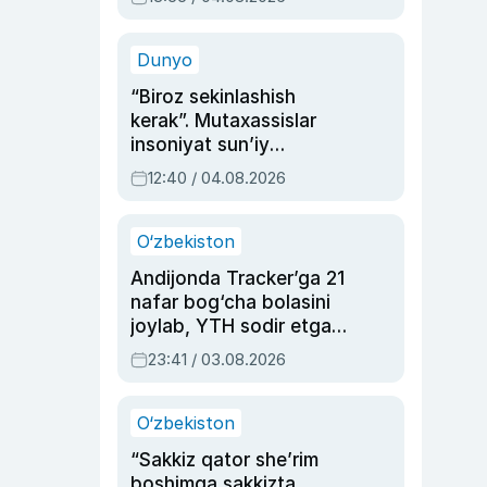
Ahmedovaning
sinovlarga to‘la hayoti
Dunyo
“Biroz sekinlashish
kerak”. Mutaxassislar
insoniyat sun’iy
intellektni boshqara
12:40 / 04.08.2026
olmay qolishidan xavotir
bildirdi
O‘zbekiston
Andijonda Tracker’ga 21
nafar bog‘cha bolasini
joylab, YTH sodir etgan
ayolga sud hukmi o‘qildi
23:41 / 03.08.2026
O‘zbekiston
“Sakkiz qator she’rim
boshimga sakkizta