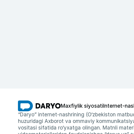
Maxfiylik siyosati
Internet-nas
“Daryo” internet-nashrining (O‘zbekiston matbuo
huzuridagi Axborot va ommaviy kommunikatsiyal
vositasi sifatida ro‘yxatga olingan. Matnli materi