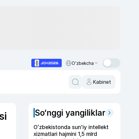
O‘zbekcha
Kabinet
So‘nggi yangiliklar
si
Oʻzbekistonda sunʼiy intellekt
xizmatlari hajmini 1,5 mlrd