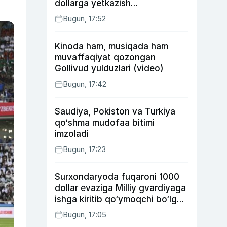
dollarga yetkazish
rejalashtirilmoqda
Bugun, 17:52
Kinoda ham, musiqada ham
muvaffaqiyat qozongan
Gollivud yulduzlari (video)
Bugun, 17:42
Saudiya, Pokiston va Turkiya
qo‘shma mudofaa bitimi
imzoladi
Bugun, 17:23
Surxondaryoda fuqaroni 1000
dollar evaziga Milliy gvardiyaga
ishga kiritib qo‘ymoqchi bo‘lgan
shaxs ushlandi
Bugun, 17:05