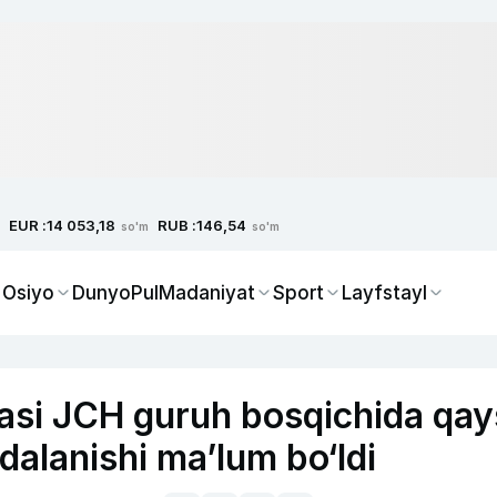
EUR :
RUB :
14 053,18
146,54
so'm
so'm
 Osiyo
Dunyo
Pul
Madaniyat
Sport
Layfstayl
asi JCH guruh bosqichida qay
dalanishi ma’lum bo‘ldi