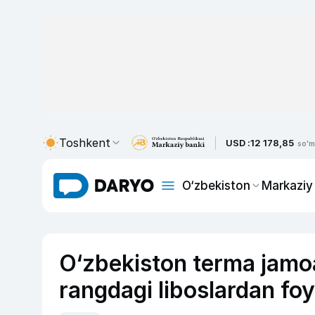
Toshkent
USD :
12 178,85
so'm
O‘zbekiston
Markaziy
O‘zbekiston terma jamo
rangdagi liboslardan foy