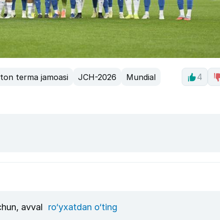
ston terma jamoasi
JCH-2026
Mundial
4
uchun, avval
ro‘yxatdan o‘ting