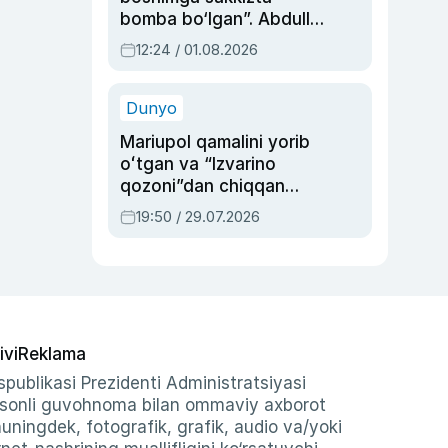
bomba bo‘lgan”. Abdulla
Oripovni siyosiy
12:24 / 01.08.2026
ayblovlardan asrab
qolgan voqea
Dunyo
Mariupol qamalini yorib
oʻtgan va “Izvarino
qozoni”dan chiqqan
qahramon — Ukraina
19:50 / 29.07.2026
armiyasi bosh
qoʻmondoni Drapatiy
haqida
ivi
Reklama
publikasi Prezidenti Administratsiyasi
-sonli guvohnoma bilan ommaviy axborot
shuningdek, fotografik, grafik, audio va/yoki