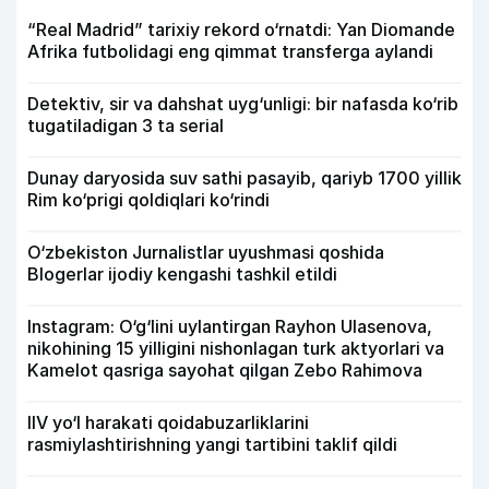
“Real Madrid” tarixiy rekord o‘rnatdi: Yan Diomande
Afrika futbolidagi eng qimmat transferga aylandi
Detektiv, sir va dahshat uyg‘unligi: bir nafasda ko‘rib
tugatiladigan 3 ta serial
Dunay daryosida suv sathi pasayib, qariyb 1700 yillik
Rim ko‘prigi qoldiqlari ko‘rindi
O‘zbekiston Jurnalistlar uyushmasi qoshida
Blogerlar ijodiy kengashi tashkil etildi
Instagram: O‘g‘lini uylantirgan Rayhon Ulasenova,
nikohining 15 yilligini nishonlagan turk aktyorlari va
Kamelot qasriga sayohat qilgan Zebo Rahimova
IIV yo‘l harakati qoidabuzarliklarini
rasmiylashtirishning yangi tartibini taklif qildi