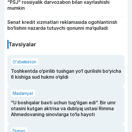
“PSJ” rossiyalik darvozabon bilan xayrlashishi
mumkin
Senat kredit xizmatlari reklamasida ogohlantirish
bo‘lishini nazarda tutuvchi qonunni ma’qulladi
Tavsiyalar
O‘zbekiston
Toshkentda o‘pirilib tushgan yo‘l qurilishi bo‘yicha
6 kishiga sud hukmi o‘qildi
Madaniyat
“U boshqalar baxti uchun tug‘ilgan edi”. Bir umr
otasini kutgan aktrisa va dublyaj ustasi Rimma
Ahmedovaning sinovlarga to‘la hayoti
Dunyo