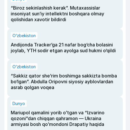
“Biroz sekinlashish kerak”. Mutaxassislar
insoniyat sun’iy intellektni boshqara olmay
qolishidan xavotir bildirdi
O‘zbekiston
Andijonda Tracker’ga 21 nafar bog‘cha bolasini
joylab, YTH sodir etgan ayolga sud hukmi o‘qildi
O‘zbekiston
“Sakkiz qator she’rim boshimga sakkizta bomba
bo‘lgan”. Abdulla Oripovni siyosiy ayblovlardan
asrab qolgan voqea
Dunyo
Mariupol qamalini yorib oʻtgan va “Izvarino
qozoni”dan chiqqan qahramon — Ukraina
armiyasi bosh qoʻmondoni Drapatiy haqida