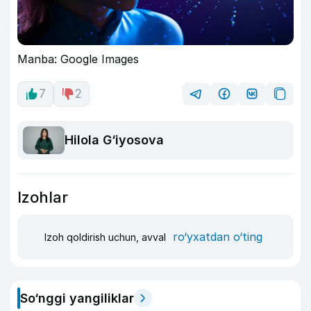
Manba: Google Images
7
2
Hilola G‘iyosova
Izohlar
ro‘yxatdan o‘ting
Izoh qoldirish uchun, avval
So‘nggi yangiliklar