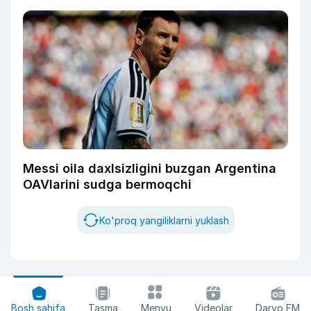
Messi oila daxlsizligini buzgan Argentina
OAVlarini sudga bermoqchi
Ko'proq yangiliklarni yuklash
Bosh sahifa
Tasma
Menyu
Videolar
Daryo FM