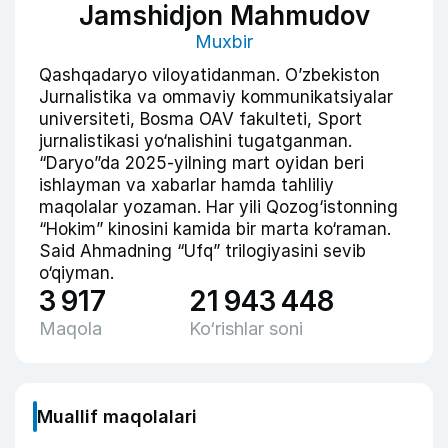
Jamshidjon Mahmudov
Muxbir
Qashqadaryo viloyatidanman. O’zbekiston
Jurnalistika va ommaviy kommunikatsiyalar
universiteti, Bosma OAV fakulteti, Sport
jurnalistikasi yo‘nalishini tugatganman.
“Daryo”da 2025-yilning mart oyidan beri
ishlayman va xabarlar hamda tahliliy
maqolalar yozaman. Har yili Qozog‘istonning
“Hokim” kinosini kamida bir marta ko‘raman.
Said Ahmadning “Ufq” trilogiyasini sevib
o‘qiyman.
3 917
21 943 448
Maqola
Ko‘rishlar soni
Muallif maqolalari