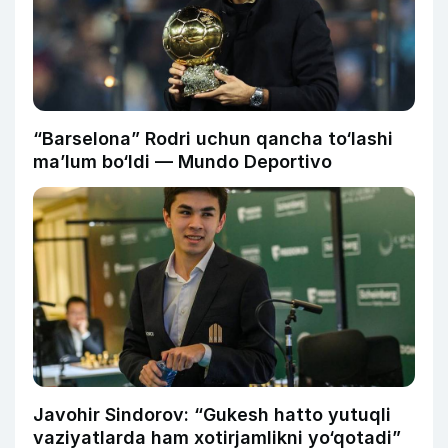
“Barselona” Rodri uchun qancha to‘lashi
ma’lum bo‘ldi — Mundo Deportivo
Javohir Sindorov: “Gukesh hatto yutuqli
vaziyatlarda ham xotirjamlikni yo‘qotadi”