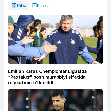
Plitka
Ro‘yxat
Emilian Karas Chempionlar Ligasida
“Paxtakor” bosh murabbiyi sifatida
ro‘yxatdan o‘tkazildi