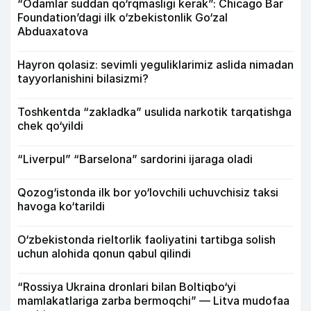
“Odamlar suddan qo‘rqmasligi kerak”: Chicago Bar
Foundation’dagi ilk o‘zbekistonlik Go‘zal
Abduaxatova
Hayron qolasiz: sevimli yeguliklarimiz aslida nimadan
tayyorlanishini bilasizmi?
Toshkentda “zakladka” usulida narkotik tarqatishga
chek qo‘yildi
“Liverpul” “Barselona” sardorini ijaraga oladi
Qozog‘istonda ilk bor yo‘lovchili uchuvchisiz taksi
havoga ko‘tarildi
O‘zbekistonda rieltorlik faoliyatini tartibga solish
uchun alohida qonun qabul qilindi
“Rossiya Ukraina dronlari bilan Boltiqbo‘yi
mamlakatlariga zarba bermoqchi” — Litva mudofaa