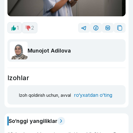
1
2
Munojot Adilova
Izohlar
ro‘yxatdan o‘ting
Izoh qoldirish uchun, avval
So‘nggi yangiliklar