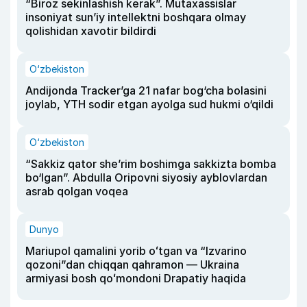
“Biroz sekinlashish kerak”. Mutaxassislar
insoniyat sun’iy intellektni boshqara olmay
qolishidan xavotir bildirdi
O‘zbekiston
Andijonda Tracker’ga 21 nafar bog‘cha bolasini
joylab, YTH sodir etgan ayolga sud hukmi o‘qildi
O‘zbekiston
“Sakkiz qator she’rim boshimga sakkizta bomba
bo‘lgan”. Abdulla Oripovni siyosiy ayblovlardan
asrab qolgan voqea
Dunyo
Mariupol qamalini yorib oʻtgan va “Izvarino
qozoni”dan chiqqan qahramon — Ukraina
armiyasi bosh qoʻmondoni Drapatiy haqida