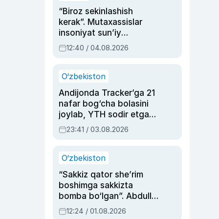
“Biroz sekinlashish
kerak”. Mutaxassislar
insoniyat sun’iy
intellektni boshqara
12:40 / 04.08.2026
olmay qolishidan xavotir
bildirdi
O‘zbekiston
Andijonda Tracker’ga 21
nafar bog‘cha bolasini
joylab, YTH sodir etgan
ayolga sud hukmi o‘qildi
23:41 / 03.08.2026
O‘zbekiston
“Sakkiz qator she’rim
boshimga sakkizta
bomba bo‘lgan”. Abdulla
Oripovni siyosiy
12:24 / 01.08.2026
ayblovlardan asrab