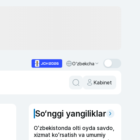
O‘zbekcha
Kabinet
So‘nggi yangiliklar
Oʻzbekistonda olti oyda savdo,
xizmat koʻrsatish va umumiy