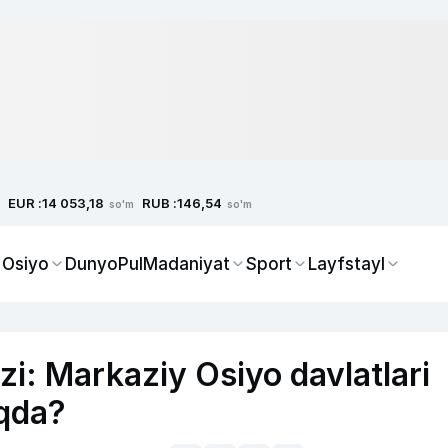
EUR :
RUB :
14 053,18
146,54
so'm
so'm
 Osiyo
Dunyo
Pul
Madaniyat
Sport
Layfstayl
ozi: Markaziy Osiyo davlatlari
qda?