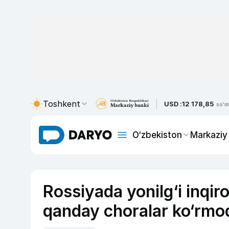
Toshkent
USD :
12 178,85
so'm
O‘zbekiston
Markaziy
Rossiyada yonilg‘i inqir
qanday choralar ko‘rmo