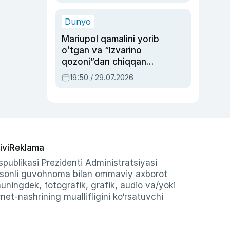
qolgan voqea
Dunyo
Mariupol qamalini yorib
oʻtgan va “Izvarino
qozoni”dan chiqqan
qahramon — Ukraina
19:50 / 29.07.2026
armiyasi bosh
qoʻmondoni Drapatiy
haqida
ivi
Reklama
publikasi Prezidenti Administratsiyasi
-sonli guvohnoma bilan ommaviy axborot
shuningdek, fotografik, grafik, audio va/yoki
et-nashrining muallifligini ko‘rsatuvchi