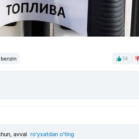
benzin
14
uchun, avval
ro‘yxatdan o‘ting