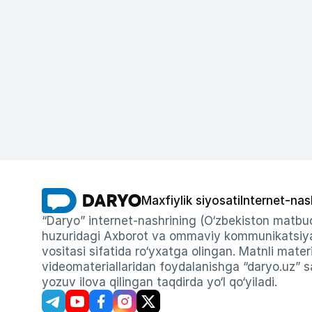
Maxfiylik siyosati
Internet-nas
“Daryo” internet-nashrining (O‘zbekiston matbuo
huzuridagi Axborot va ommaviy kommunikatsiyal
vositasi sifatida ro‘yxatga olingan. Matnli materi
videomateriallaridan foydalanishga “daryo.uz” sa
yozuv ilova qilingan taqdirda yo‘l qo‘yiladi.