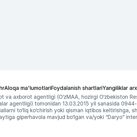
hr
Aloqa ma'lumotlari
Foydalanish shartlari
Yangiliklar arx
t va axborot agentligi (O‘zMAA, hozirgi O‘zbekiston Res
ar agentligi) tomonidan 13.03.2015 yil sanasida 0944
allarni to‘liq ko‘chirish yoki qisman iqtibos keltirishga, 
ytiga giperhavola mavjud bo‘lgan va/yoki “Daryo” intern