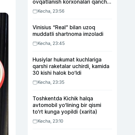
ovqatlanish korxonalari qancha
soliq toʻlagani ochiqlandi
Kecha, 23:56
Vinisius “Real” bilan uzoq
muddatli shartnoma imzoladi
Kecha, 23:45
Husiylar hukumat kuchlariga
qarshi raketalar uchirdi, kamida
30 kishi halok bo‘ldi
Kecha, 23:35
Toshkentda Kichik halqa
avtomobil yo‘lining bir qismi
to‘rt kunga yopildi (xarita)
Kecha, 23:10