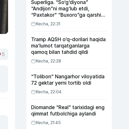
Superliga. “So‘g‘diyona”
“Andijon”ni mag‘lub etdi,
“Paxtakor” “Buxoro”ga qarshi
bahsda g‘alabani qo‘ldan
Kecha, 22:31
chiqardi
Tramp AQSH o‘q-dorilari haqida
ma’lumot tarqatganlarga
qamoq bilan tahdid qildi
5
Kecha, 22:28
“Tolibon” Nangarhor viloyatida
72 gektar yerni tortib oldi
Kecha, 22:04
Diomande “Real” tarixidagi eng
qimmat futbolchiga aylandi
Kecha, 21:45