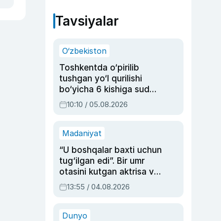
Tavsiyalar
O‘zbekiston
Toshkentda o‘pirilib
tushgan yo‘l qurilishi
bo‘yicha 6 kishiga sud
hukmi o‘qildi
10:10 / 05.08.2026
Madaniyat
“U boshqalar baxti uchun
tug‘ilgan edi”. Bir umr
otasini kutgan aktrisa va
dublyaj ustasi Rimma
13:55 / 04.08.2026
Ahmedovaning
sinovlarga to‘la hayoti
Dunyo