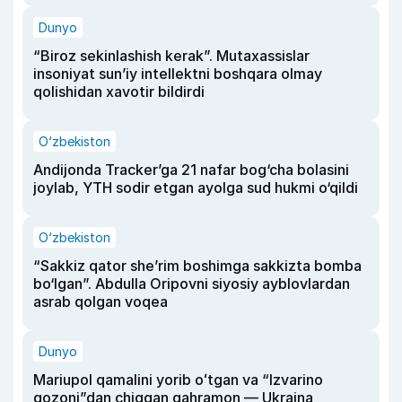
Dunyo
“Biroz sekinlashish kerak”. Mutaxassislar
insoniyat sun’iy intellektni boshqara olmay
qolishidan xavotir bildirdi
O‘zbekiston
Andijonda Tracker’ga 21 nafar bog‘cha bolasini
joylab, YTH sodir etgan ayolga sud hukmi o‘qildi
O‘zbekiston
“Sakkiz qator she’rim boshimga sakkizta bomba
bo‘lgan”. Abdulla Oripovni siyosiy ayblovlardan
asrab qolgan voqea
Dunyo
Mariupol qamalini yorib oʻtgan va “Izvarino
qozoni”dan chiqqan qahramon — Ukraina