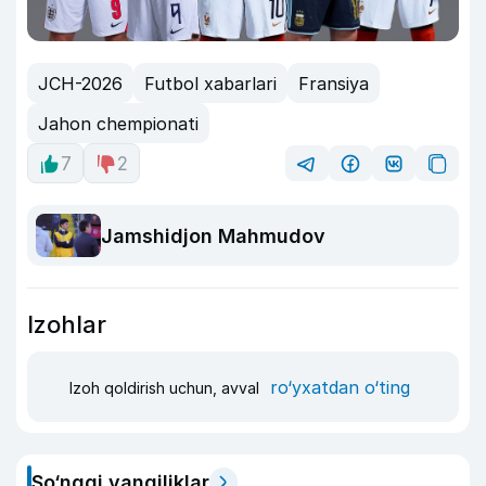
JCH-2026
Futbol xabarlari
Fransiya
Jahon chempionati
7
2
Jamshidjon Mahmudov
Izohlar
ro‘yxatdan o‘ting
Izoh qoldirish uchun, avval
So‘nggi yangiliklar