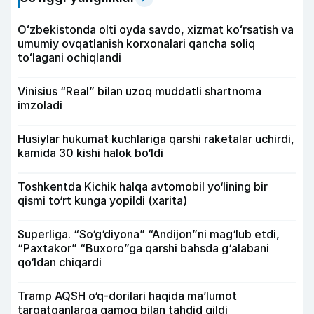
Oʻzbekistonda olti oyda savdo, xizmat koʻrsatish va
umumiy ovqatlanish korxonalari qancha soliq
toʻlagani ochiqlandi
Vinisius “Real” bilan uzoq muddatli shartnoma
imzoladi
Husiylar hukumat kuchlariga qarshi raketalar uchirdi,
kamida 30 kishi halok bo‘ldi
Toshkentda Kichik halqa avtomobil yo‘lining bir
qismi to‘rt kunga yopildi (xarita)
Superliga. “So‘g‘diyona” “Andijon”ni mag‘lub etdi,
“Paxtakor” “Buxoro”ga qarshi bahsda g‘alabani
qo‘ldan chiqardi
Tramp AQSH o‘q-dorilari haqida ma’lumot
tarqatganlarga qamoq bilan tahdid qildi