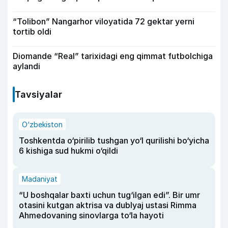
“Tolibon” Nangarhor viloyatida 72 gektar yerni
tortib oldi
Diomande “Real” tarixidagi eng qimmat futbolchiga
aylandi
Tavsiyalar
O‘zbekiston
Toshkentda o‘pirilib tushgan yo‘l qurilishi bo‘yicha
6 kishiga sud hukmi o‘qildi
Madaniyat
“U boshqalar baxti uchun tug‘ilgan edi”. Bir umr
otasini kutgan aktrisa va dublyaj ustasi Rimma
Ahmedovaning sinovlarga to‘la hayoti