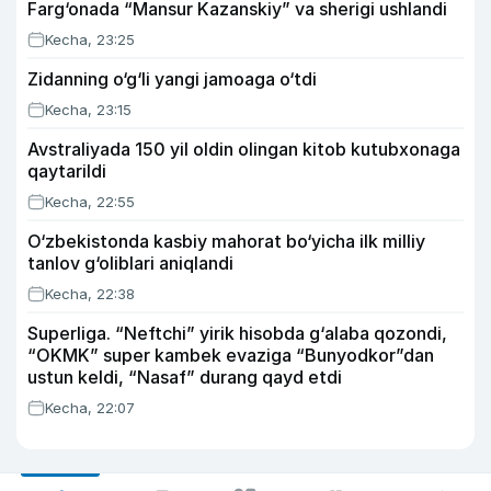
Farg‘onada “Mansur Kazanskiy” va sherigi ushlandi
Kecha, 23:25
Zidanning o‘g‘li yangi jamoaga o‘tdi
Kecha, 23:15
Avstraliyada 150 yil oldin olingan kitob kutubxonaga
qaytarildi
Kecha, 22:55
O‘zbekistonda kasbiy mahorat bo‘yicha ilk milliy
tanlov g‘oliblari aniqlandi
Kecha, 22:38
Superliga. “Neftchi” yirik hisobda g‘alaba qozondi,
“OKMK” super kambek evaziga “Bunyodkor”dan
ustun keldi, “Nasaf” durang qayd etdi
Kecha, 22:07