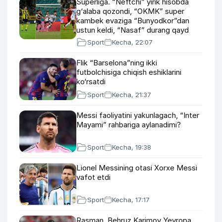
Superliga. “Neftchi” yirik hisobda
g‘alaba qozondi, “OKMK” super
kambek evaziga “Bunyodkor”dan
ustun keldi, “Nasaf” durang qayd
etdi
Sport
Kecha, 22:07
Flik “Barselona”ning ikki
futbolchisiga chiqish eshiklarini
ko‘rsatdi
Sport
Kecha, 21:37
Messi faoliyatini yakunlagach, “Inter
Mayami” rahbariga aylanadimi?
Sport
Kecha, 19:38
Lionel Messining otasi Xorxe Messi
vafot etdi
Sport
Kecha, 17:17
Rasman. Behruz Karimov Yevropa