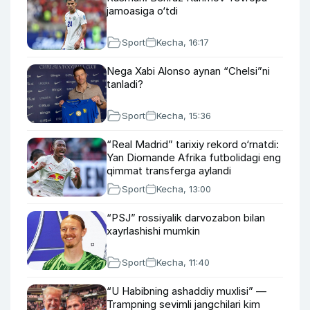
jamoasiga o‘tdi
Sport
Kecha, 16:17
Nega Xabi Alonso aynan “Chelsi”ni
tanladi?
Sport
Kecha, 15:36
“Real Madrid” tarixiy rekord o‘rnatdi:
Yan Diomande Afrika futbolidagi eng
qimmat transferga aylandi
Sport
Kecha, 13:00
“PSJ” rossiyalik darvozabon bilan
xayrlashishi mumkin
Sport
Kecha, 11:40
“U Habibning ashaddiy muxlisi” —
Trampning sevimli jangchilari kim