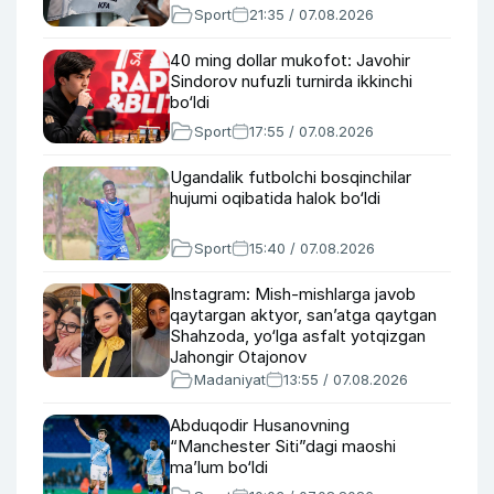
Sport
21:35 / 07.08.2026
40 ming dollar mukofot: Javohir
Sindorov nufuzli turnirda ikkinchi
bo‘ldi
Sport
17:55 / 07.08.2026
Ugandalik futbolchi bosqinchilar
hujumi oqibatida halok bo‘ldi
Sport
15:40 / 07.08.2026
Instagram: Mish-mishlarga javob
qaytargan aktyor, san’atga qaytgan
Shahzoda, yo‘lga asfalt yotqizgan
Jahongir Otajonov
Madaniyat
13:55 / 07.08.2026
Abduqodir Husanovning
“Manchester Siti”dagi maoshi
ma’lum bo‘ldi