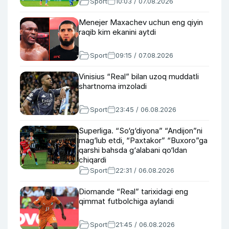
Sport
10:03 / 07.08.2026
Menejer Maxachev uchun eng qiyin
raqib kim ekanini aytdi
Sport
09:15 / 07.08.2026
Vinisius “Real” bilan uzoq muddatli
shartnoma imzoladi
Sport
23:45 / 06.08.2026
Superliga. “So‘g‘diyona” “Andijon”ni
mag‘lub etdi, “Paxtakor” “Buxoro”ga
qarshi bahsda g‘alabani qo‘ldan
chiqardi
Sport
22:31 / 06.08.2026
Diomande “Real” tarixidagi eng
qimmat futbolchiga aylandi
Sport
21:45 / 06.08.2026