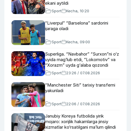
ekani aytildi
Sport
Kecha, 10:20
“Liverpul” “Barselona” sardorini
ijaraga oladi
Sport
Kecha, 09:00
Superliga. “Navbahor” “Surxon”ni o‘z
uyida mag‘lub etdi, “Lokomotiv” va
“Xorazm” uyda g‘alaba qozondi
Sport
23:26 / 07.08.2026
“Manchester Siti” tarixiy transferni
yakunladi
Sport
22:06 / 07.08.2026
Janubiy Koreya futbolida yirik
mojaro: xorijlik hakamlarga jinsiy
xizmatlar ko‘rsatilgani ma’lum qilindi