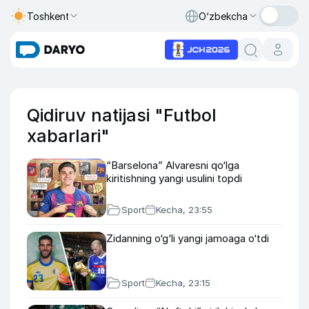
Toshkent
O‘zbekcha
Qidiruv natijasi "Futbol
xabarlari"
“Barselona” Alvaresni qo‘lga
kiritishning yangi usulini topdi
Sport
Kecha, 23:55
Zidanning o‘g‘li yangi jamoaga o‘tdi
Sport
Kecha, 23:15