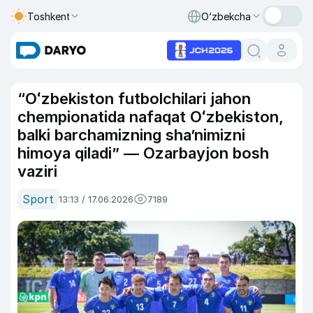
Toshkent
O‘zbekcha
“Oʻzbekiston futbolchilari jahon
chempionatida nafaqat Oʻzbekiston,
balki barchamizning shaʼnimizni
himoya qiladi” — Ozarbayjon bosh
vaziri
Sport
13:13 / 17.06.2026
7189