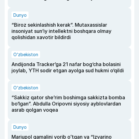
Dunyo
“Biroz sekinlashish kerak”. Mutaxassislar
insoniyat sun’iy intellektni boshqara olmay
qolishidan xavotir bildirdi
O‘zbekiston
Andijonda Tracker’ga 21 nafar bog‘cha bolasini
joylab, YTH sodir etgan ayolga sud hukmi o‘qildi
O‘zbekiston
“Sakkiz qator she’rim boshimga sakkizta bomba
bo‘lgan”. Abdulla Oripovni siyosiy ayblovlardan
asrab qolgan voqea
Dunyo
Mariupol qamalini yorib oʻtgan va “Izvarino