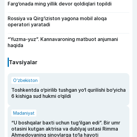
Farg‘onada ming yillik devor qoldiqlari topildi
Rossiya va Qirg‘iziston yagona mobil aloqa
operatori yaratadi
“Yuzma-yuz”. Kannavaroning matbuot anjumani
haqida
Tavsiyalar
O‘zbekiston
Toshkentda o‘pirilib tushgan yo‘l qurilishi bo‘yicha
6 kishiga sud hukmi o‘qildi
Madaniyat
“U boshqalar baxti uchun tug‘ilgan edi”. Bir umr
otasini kutgan aktrisa va dublyaj ustasi Rimma
Ahmedovaning sinovlarga to‘la hayoti