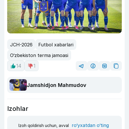
JCH-2026
Futbol xabarlari
O‘zbekiston terma jamoasi
14
1
Jamshidjon Mahmudov
Izohlar
ro‘yxatdan o‘ting
Izoh qoldirish uchun, avval