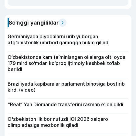
So‘nggi yangiliklar
Germaniyada piyodalarni urib yuborgan
afg‘onistonlik umrbod qamoqqa hukm qilindi
O‘zbekistonda kam ta’minlangan oilalarga olti oyda
179 mlrd so‘mdan ko‘proq ijtimoiy keshbek to‘lab
berildi
Braziliyada kapibaralar parlament binosiga bostirib
kirdi (video)
“Real” Yan Diomande transferini rasman e’lon qildi
O'zbekiston ilk bor nufuzli IOI 2026 xalqaro
olimpiadasiga mezbonlik qiladi