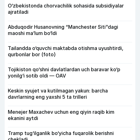
O‘zbekistonda chorvachilik sohasida subsidiyalar
ajratiladi
Abduqodir Husanovning “Manchester Siti”dagi
maoshi ma’lum bo‘ldi
Tailandda o‘quvchi maktabda otishma uyushtirdi,
qurbonlar bor (foto)
Tojikiston qo‘shni davlatlardan uch baravar ko‘p
yonilg‘i sotib oldi — OAV
Keskin syujet va kutilmagan yakun: barcha
davrlarning eng yaxshi 5 ta trilleri
Menejer Maxachev uchun eng qiyin raqib kim
ekanini aytdi
Tramp tug‘ilganlik bo‘yicha fuqarolik berishni
chekladi