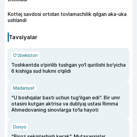
Kottej savdosi ortidan tovlamachilik qilgan aka-uka
ushlandi
Tavsiyalar
O‘zbekiston
Toshkentda o‘pirilib tushgan yo‘l qurilishi bo‘yicha
6 kishiga sud hukmi o‘qildi
Madaniyat
“U boshqalar baxti uchun tug‘ilgan edi”. Bir umr
otasini kutgan aktrisa va dublyaj ustasi Rimma
Ahmedovaning sinovlarga to‘la hayoti
Dunyo
“Biroz sekinlashish kerak”. Mutaxassislar