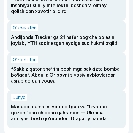
insoniyat sun’iy intellektni boshqara olmay
qolishidan xavotir bildirdi
O‘zbekiston
Andijonda Tracker’ga 21 nafar bog‘cha bolasini
joylab, YTH sodir etgan ayolga sud hukmi o‘qildi
O‘zbekiston
“Sakkiz qator she’rim boshimga sakkizta bomba
bo‘lgan”. Abdulla Oripovni siyosiy ayblovlardan
asrab qolgan voqea
Dunyo
Mariupol qamalini yorib oʻtgan va “Izvarino
qozoni”dan chiqqan qahramon — Ukraina
armiyasi bosh qoʻmondoni Drapatiy haqida