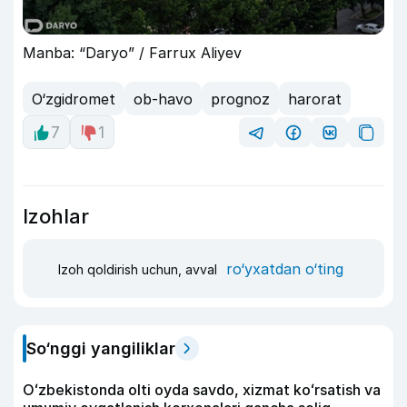
Manba: “Daryo” / Farrux Aliyev
O‘zgidromet
ob-havo
prognoz
harorat
7
1
Izohlar
ro‘yxatdan o‘ting
Izoh qoldirish uchun, avval
So‘nggi yangiliklar
Oʻzbekistonda olti oyda savdo, xizmat koʻrsatish va