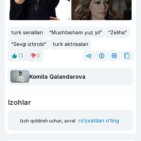
turk seriallari
“Mushtasham yuz yil”
“Zeliha”
“Sevgi iztirobi”
turk aktrisalari
13
0
Komila Qalandarova
Izohlar
ro‘yxatdan o‘ting
Izoh qoldirish uchun, avval