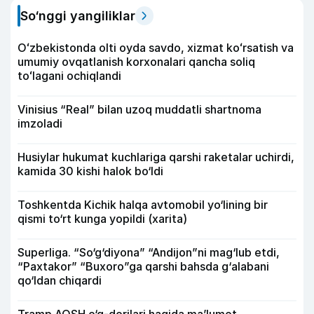
So‘nggi yangiliklar
Oʻzbekistonda olti oyda savdo, xizmat koʻrsatish va
umumiy ovqatlanish korxonalari qancha soliq
toʻlagani ochiqlandi
Vinisius “Real” bilan uzoq muddatli shartnoma
imzoladi
Husiylar hukumat kuchlariga qarshi raketalar uchirdi,
kamida 30 kishi halok bo‘ldi
Toshkentda Kichik halqa avtomobil yo‘lining bir
qismi to‘rt kunga yopildi (xarita)
Superliga. “So‘g‘diyona” “Andijon”ni mag‘lub etdi,
“Paxtakor” “Buxoro”ga qarshi bahsda g‘alabani
qo‘ldan chiqardi