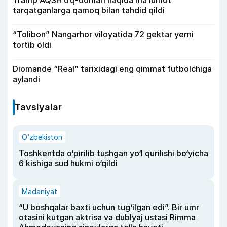
Tramp AQSH o‘q-dorilari haqida ma’lumot
tarqatganlarga qamoq bilan tahdid qildi
“Tolibon” Nangarhor viloyatida 72 gektar yerni
tortib oldi
Diomande “Real” tarixidagi eng qimmat futbolchiga
aylandi
Tavsiyalar
O‘zbekiston
Toshkentda o‘pirilib tushgan yo‘l qurilishi bo‘yicha
6 kishiga sud hukmi o‘qildi
Madaniyat
“U boshqalar baxti uchun tug‘ilgan edi”. Bir umr
otasini kutgan aktrisa va dublyaj ustasi Rimma