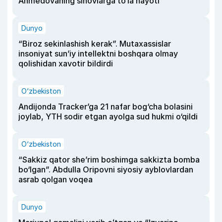
Ahmedovaning sinovlarga to‘la hayoti
Dunyo
“Biroz sekinlashish kerak”. Mutaxassislar
insoniyat sun’iy intellektni boshqara olmay
qolishidan xavotir bildirdi
O‘zbekiston
Andijonda Tracker’ga 21 nafar bog‘cha bolasini
joylab, YTH sodir etgan ayolga sud hukmi o‘qildi
O‘zbekiston
“Sakkiz qator she’rim boshimga sakkizta bomba
bo‘lgan”. Abdulla Oripovni siyosiy ayblovlardan
asrab qolgan voqea
Dunyo