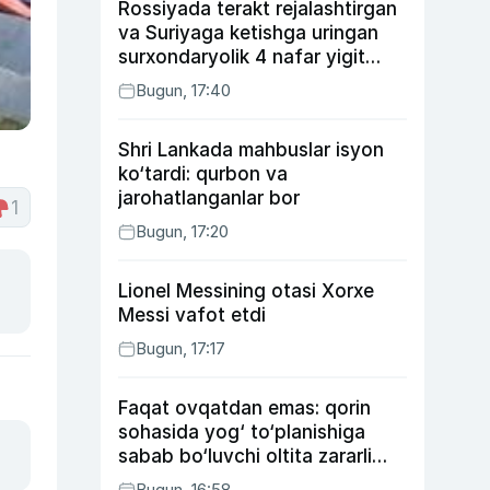
Rossiyada terakt rejalashtirgan
va Suriyaga ketishga uringan
surxondaryolik 4 nafar yigit
qamaldi
Bugun, 17:40
Shri Lankada mahbuslar isyon
ko‘tardi: qurbon va
jarohatlanganlar bor
1
Bugun, 17:20
Lionel Messining otasi Xorxe
Messi vafot etdi
Bugun, 17:17
Faqat ovqatdan emas: qorin
sohasida yog‘ to‘planishiga
sabab bo‘luvchi oltita zararli
odat
Bugun, 16:58