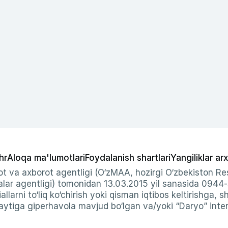
hr
Aloqa ma'lumotlari
Foydalanish shartlari
Yangiliklar arx
t va axborot agentligi (O‘zMAA, hozirgi O‘zbekiston Res
ar agentligi) tomonidan 13.03.2015 yil sanasida 0944
allarni to‘liq ko‘chirish yoki qisman iqtibos keltirishga, 
ytiga giperhavola mavjud bo‘lgan va/yoki “Daryo” intern