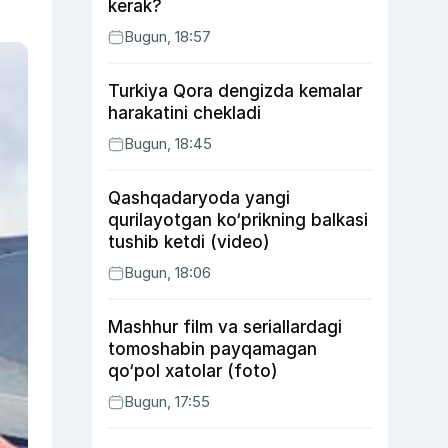
kerak?
Bugun, 18:57
Turkiya Qora dengizda kemalar
harakatini chekladi
Bugun, 18:45
Qashqadaryoda yangi
qurilayotgan ko‘prikning balkasi
tushib ketdi (video)
Bugun, 18:06
Mashhur film va seriallardagi
tomoshabin payqamagan
qo‘pol xatolar (foto)
Bugun, 17:55