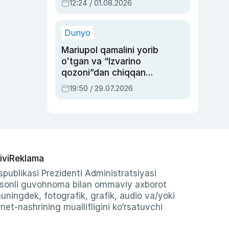
12:24 / 01.08.2026
ayblovlardan asrab
qolgan voqea
Dunyo
Mariupol qamalini yorib
oʻtgan va “Izvarino
qozoni”dan chiqqan
qahramon — Ukraina
19:50 / 29.07.2026
armiyasi bosh
qoʻmondoni Drapatiy
haqida
ivi
Reklama
publikasi Prezidenti Administratsiyasi
-sonli guvohnoma bilan ommaviy axborot
shuningdek, fotografik, grafik, audio va/yoki
et-nashrining muallifligini ko‘rsatuvchi