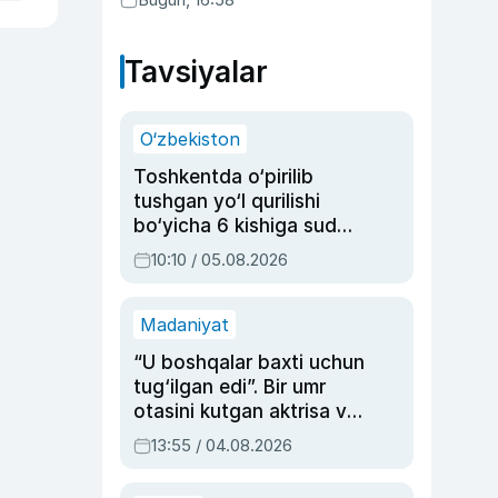
Tavsiyalar
O‘zbekiston
Toshkentda o‘pirilib
tushgan yo‘l qurilishi
bo‘yicha 6 kishiga sud
hukmi o‘qildi
10:10 / 05.08.2026
Madaniyat
“U boshqalar baxti uchun
tug‘ilgan edi”. Bir umr
otasini kutgan aktrisa va
dublyaj ustasi Rimma
13:55 / 04.08.2026
Ahmedovaning
sinovlarga to‘la hayoti