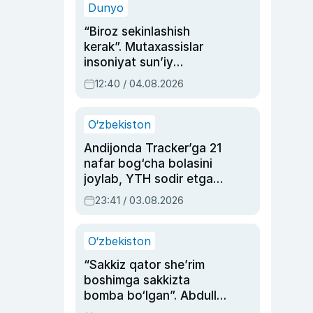
Dunyo
“Biroz sekinlashish
kerak”. Mutaxassislar
insoniyat sun’iy
intellektni boshqara
12:40 / 04.08.2026
olmay qolishidan xavotir
bildirdi
O‘zbekiston
Andijonda Tracker’ga 21
nafar bog‘cha bolasini
joylab, YTH sodir etgan
ayolga sud hukmi o‘qildi
23:41 / 03.08.2026
O‘zbekiston
“Sakkiz qator she’rim
boshimga sakkizta
bomba bo‘lgan”. Abdulla
Oripovni siyosiy