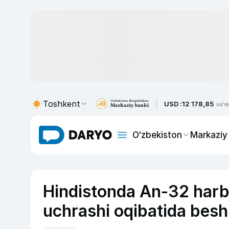
Toshkent
USD :
12 178,85
so'm
O‘zbekiston
Markaziy
Hindistonda An-32 harb
uchrashi oqibatida besh 