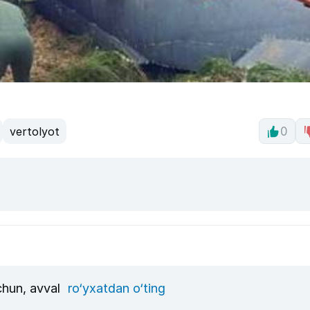
vertolyot
0
uchun, avval
ro‘yxatdan o‘ting