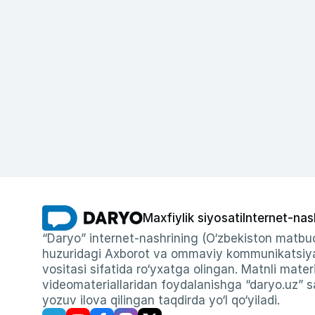
Maxfiylik siyosati
Internet-nas
“Daryo” internet-nashrining (O‘zbekiston matbuo
huzuridagi Axborot va ommaviy kommunikatsiyal
vositasi sifatida ro‘yxatga olingan. Matnli materi
videomateriallaridan foydalanishga “daryo.uz” sa
yozuv ilova qilingan taqdirda yo‘l qo‘yiladi.