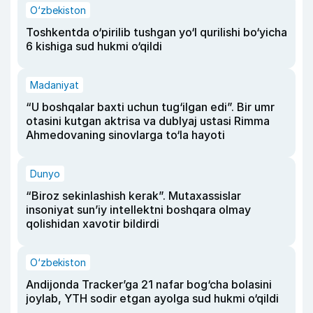
O‘zbekiston
Toshkentda o‘pirilib tushgan yo‘l qurilishi bo‘yicha
6 kishiga sud hukmi o‘qildi
Madaniyat
“U boshqalar baxti uchun tug‘ilgan edi”. Bir umr
otasini kutgan aktrisa va dublyaj ustasi Rimma
Ahmedovaning sinovlarga to‘la hayoti
Dunyo
“Biroz sekinlashish kerak”. Mutaxassislar
insoniyat sun’iy intellektni boshqara olmay
qolishidan xavotir bildirdi
O‘zbekiston
Andijonda Tracker’ga 21 nafar bog‘cha bolasini
joylab, YTH sodir etgan ayolga sud hukmi o‘qildi