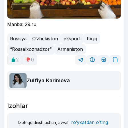
Manba: 29.ru
Rossiya
O‘zbekiston
eksport
taqiq
“Rosselxoznadzor”
Armaniston
2
0
Zulfiya Karimova
Izohlar
ro‘yxatdan o‘ting
Izoh qoldirish uchun, avval