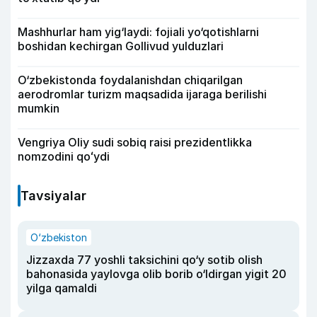
Mashhurlar ham yig‘laydi: fojiali yo‘qotishlarni
boshidan kechirgan Gollivud yulduzlari
O‘zbekistonda foydalanishdan chiqarilgan
aerodromlar turizm maqsadida ijaraga berilishi
mumkin
Vengriya Oliy sudi sobiq raisi prezidentlikka
nomzodini qoʻydi
Tavsiyalar
O‘zbekiston
Jizzaxda 77 yoshli taksichini qo‘y sotib olish
bahonasida yaylovga olib borib o‘ldirgan yigit 20
yilga qamaldi