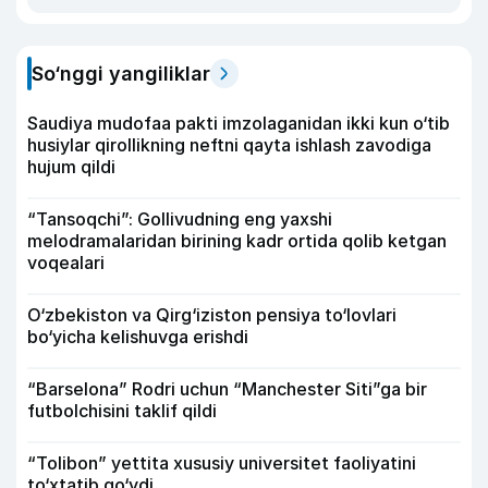
So‘nggi yangiliklar
Saudiya mudofaa pakti imzolaganidan ikki kun o‘tib
husiylar qirollikning neftni qayta ishlash zavodiga
hujum qildi
“Tansoqchi”: Gollivudning eng yaxshi
melodramalaridan birining kadr ortida qolib ketgan
voqealari
O‘zbekiston va Qirg‘iziston pensiya to‘lovlari
bo‘yicha kelishuvga erishdi
“Barselona” Rodri uchun “Manchester Siti”ga bir
futbolchisini taklif qildi
“Tolibon” yettita xususiy universitet faoliyatini
to‘xtatib qo‘ydi