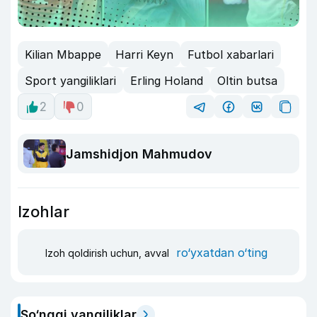
Kilian Mbappe
Harri Keyn
Futbol xabarlari
Sport yangiliklari
Erling Holand
Oltin butsa
2
0
Jamshidjon Mahmudov
Izohlar
ro‘yxatdan o‘ting
Izoh qoldirish uchun, avval
So‘nggi yangiliklar