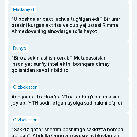
Madaniyat
“U boshqalar baxti uchun tug‘ilgan edi”. Bir umr
otasini kutgan aktrisa va dublyaj ustasi Rimma
Ahmedovaning sinovlarga to‘la hayoti
Dunyo
“Biroz sekinlashish kerak”. Mutaxassislar
insoniyat sun’iy intellektni boshqara olmay
qolishidan xavotir bildirdi
O‘zbekiston
Andijonda Tracker’ga 21 nafar bog‘cha bolasini
joylab, YTH sodir etgan ayolga sud hukmi o‘qildi
O‘zbekiston
“Sakkiz qator she’rim boshimga sakkizta bomba
bo‘lgan”. Abdulla Oripovni siyosiy ayblovlardan