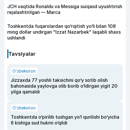
JCH vaqtida Ronaldu va Messiga suiqasd uyushtirish
rejalashtirilgan — Marca
Toshkentda fuqarolardan qo‘rqitish yo‘li bilan 108
ming dollar undirgan “Izzat Nazarbek” laqabli shaxs
ushlandi
Tavsiyalar
O‘zbekiston
Jizzaxda 77 yoshli taksichini qo‘y sotib olish
bahonasida yaylovga olib borib o‘ldirgan yigit 20
yilga qamaldi
O‘zbekiston
Toshkentda o‘pirilib tushgan yo‘l qurilishi bo‘yicha
6 kishiga sud hukmi o‘qildi