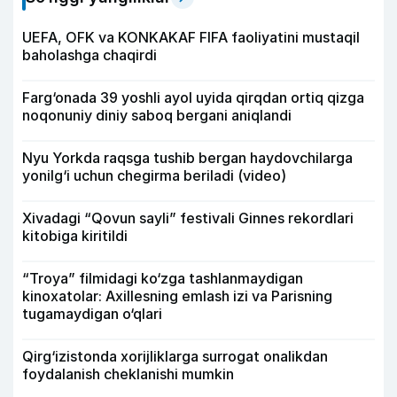
UEFA, OFK va KONKAKAF FIFA faoliyatini mustaqil
baholashga chaqirdi
Farg‘onada 39 yoshli ayol uyida qirqdan ortiq qizga
noqonuniy diniy saboq bergani aniqlandi
Nyu Yorkda raqsga tushib bergan haydovchilarga
yonilg‘i uchun chegirma beriladi (video)
Xivadagi “Qovun sayli” festivali Ginnes rekordlari
kitobiga kiritildi
“Troya” filmidagi ko‘zga tashlanmaydigan
kinoxatolar: Axillesning emlash izi va Parisning
tugamaydigan o‘qlari
Qirg‘izistonda xorijliklarga surrogat onalikdan
foydalanish cheklanishi mumkin