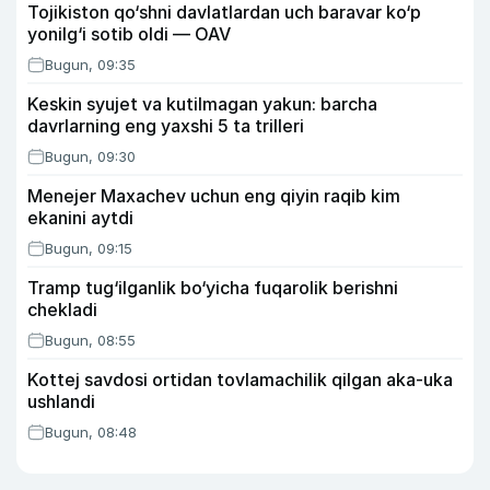
Tojikiston qo‘shni davlatlardan uch baravar ko‘p
yonilg‘i sotib oldi — OAV
Bugun, 09:35
Keskin syujet va kutilmagan yakun: barcha
davrlarning eng yaxshi 5 ta trilleri
Bugun, 09:30
Menejer Maxachev uchun eng qiyin raqib kim
ekanini aytdi
Bugun, 09:15
Tramp tug‘ilganlik bo‘yicha fuqarolik berishni
chekladi
Bugun, 08:55
Kottej savdosi ortidan tovlamachilik qilgan aka-uka
ushlandi
Bugun, 08:48