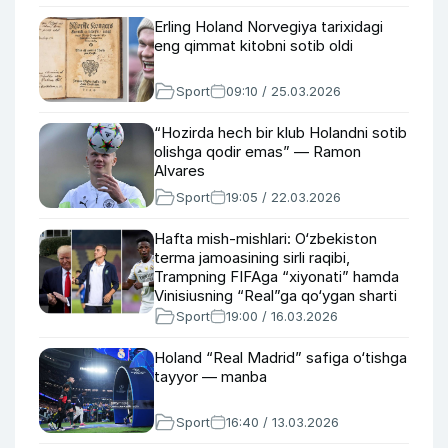
Erling Holand Norvegiya tarixidagi
eng qimmat kitobni sotib oldi
Sport
09:10 / 25.03.2026
“Hozirda hech bir klub Holandni sotib
olishga qodir emas” — Ramon
Alvares
Sport
19:05 / 22.03.2026
Hafta mish-mishlari: O‘zbekiston
terma jamoasining sirli raqibi,
Trampning FIFAga “xiyonati” hamda
Vinisiusning “Real”ga qo‘ygan sharti
Sport
19:00 / 16.03.2026
Holand “Real Madrid” safiga o‘tishga
tayyor — manba
Sport
16:40 / 13.03.2026