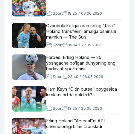
Sport
18:25 / 03.06.2026
Gvardiola ketganidan so‘ng “Real”
Holand transferini amalga oshirishi
mumkin — The Sun
Sport
09:14 / 27.05.2026
Forbes: Erling Holand — 25
yoshgacha bo‘lgan dunyoning eng
badavlat sportchisi
Sport
23:40 / 26.05.2026
Harri Keyn “Oltin butsa” poygasida
kimlarni ortda qoldirdi?
Sport
13:25 / 25.05.2026
Erling Holand “Arsenal”ni APL
chempionligi bilan tabrikladi