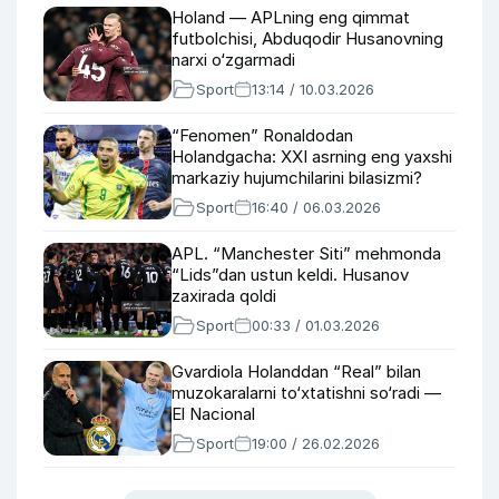
Holand — APLning eng qimmat
futbolchisi, Abduqodir Husanovning
narxi o‘zgarmadi
Sport
13:14 / 10.03.2026
“Fenomen” Ronaldodan
Holandgacha: XXI asrning eng yaxshi
markaziy hujumchilarini bilasizmi?
Sport
16:40 / 06.03.2026
APL. “Manchester Siti” mehmonda
“Lids”dan ustun keldi. Husanov
zaxirada qoldi
Sport
00:33 / 01.03.2026
Gvardiola Holanddan “Real” bilan
muzokaralarni to‘xtatishni so‘radi —
El Nacional
Sport
19:00 / 26.02.2026