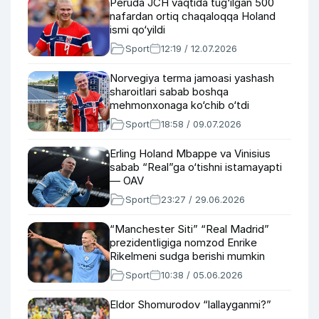
Peruda JCH vaqtida tug‘ilgan 500
nafardan ortiq chaqaloqqa Holand
ismi qo‘yildi
Sport
12:19 / 12.07.2026
Norvegiya terma jamoasi yashash
sharoitlari sabab boshqa
mehmonxonaga ko‘chib o‘tdi
Sport
18:58 / 09.07.2026
Erling Holand Mbappe va Vinisius
sabab “Real”ga o‘tishni istamayapti
— OAV
Sport
23:27 / 29.06.2026
“Manchester Siti” “Real Madrid”
prezidentligiga nomzod Enrike
Rikelmeni sudga berishi mumkin
Sport
10:38 / 05.06.2026
Eldor Shomurodov “lallayganmi?”