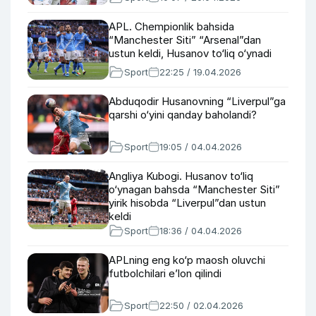
APL. Chempionlik bahsida
“Manchester Siti” “Arsenal”dan
ustun keldi, Husanov to‘liq o‘ynadi
Sport
22:25 / 19.04.2026
Abduqodir Husanovning “Liverpul”ga
qarshi o‘yini qanday baholandi?
Sport
19:05 / 04.04.2026
Angliya Kubogi. Husanov to‘liq
o‘ynagan bahsda “Manchester Siti”
yirik hisobda “Liverpul”dan ustun
keldi
Sport
18:36 / 04.04.2026
APLning eng ko‘p maosh oluvchi
futbolchilari e’lon qilindi
Sport
22:50 / 02.04.2026