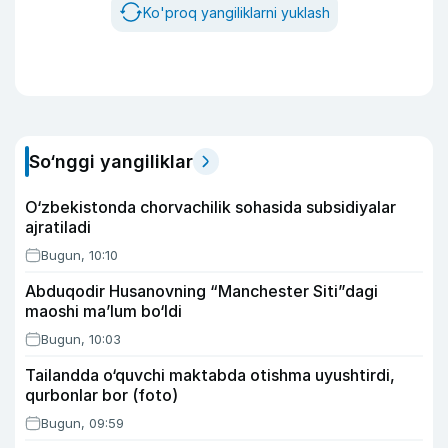
Ko'proq yangiliklarni yuklash
So‘nggi yangiliklar
O‘zbekistonda chorvachilik sohasida subsidiyalar
ajratiladi
Bugun, 10:10
Abduqodir Husanovning “Manchester Siti”dagi
maoshi ma’lum bo‘ldi
Bugun, 10:03
Tailandda o‘quvchi maktabda otishma uyushtirdi,
qurbonlar bor (foto)
Bugun, 09:59