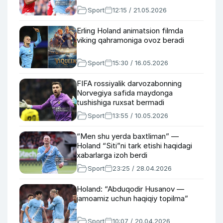
Sport
12:15 / 21.05.2026
Erling Holand animatsion filmda
viking qahramoniga ovoz beradi
Sport
15:30 / 16.05.2026
FIFA rossiyalik darvozabonning
Norvegiya safida maydonga
tushishiga ruxsat bermadi
Sport
13:55 / 10.05.2026
“Men shu yerda baxtliman” —
Holand “Siti”ni tark etishi haqidagi
xabarlarga izoh berdi
Sport
23:25 / 28.04.2026
Holand: “Abduqodir Husanov —
jamoamiz uchun haqiqiy topilma”
Sport
10:07 / 20.04.2026