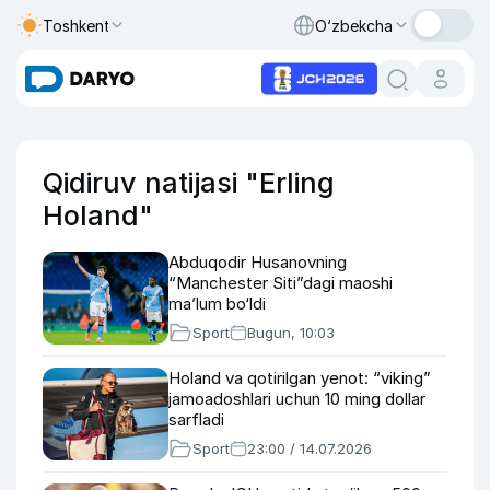
Toshkent
O‘zbekcha
Qidiruv natijasi "Erling
Holand"
Abduqodir Husanovning
“Manchester Siti”dagi maoshi
ma’lum bo‘ldi
Sport
Bugun, 10:03
Holand va qotirilgan yenot: “viking”
jamoadoshlari uchun 10 ming dollar
sarfladi
Sport
23:00 / 14.07.2026