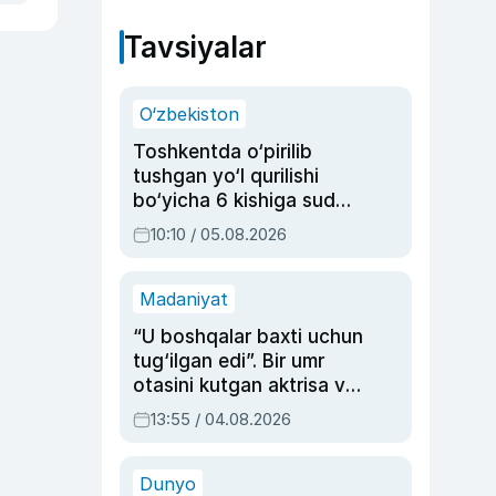
Tavsiyalar
O‘zbekiston
Toshkentda o‘pirilib
tushgan yo‘l qurilishi
bo‘yicha 6 kishiga sud
hukmi o‘qildi
10:10 / 05.08.2026
Madaniyat
“U boshqalar baxti uchun
tug‘ilgan edi”. Bir umr
otasini kutgan aktrisa va
dublyaj ustasi Rimma
13:55 / 04.08.2026
Ahmedovaning
sinovlarga to‘la hayoti
Dunyo