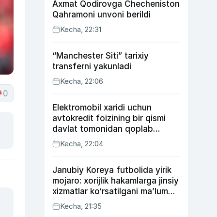
Axmat Qodirovga Checheniston
Qahramoni unvoni berildi
Kecha, 22:31
“Manchester Siti” tarixiy
transferni yakunladi
Kecha, 22:06
0
Elektromobil xaridi uchun
avtokredit foizining bir qismi
davlat tomonidan qoplab
berilishi mumkin
Kecha, 22:04
Janubiy Koreya futbolida yirik
mojaro: xorijlik hakamlarga jinsiy
xizmatlar ko‘rsatilgani ma’lum
qilindi
Kecha, 21:35