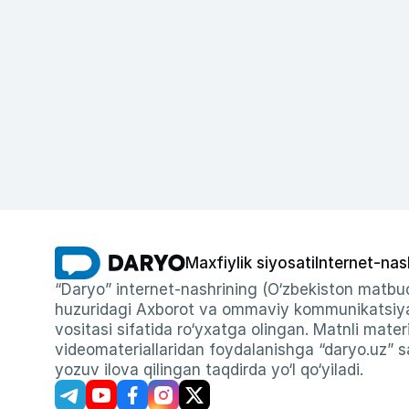
Maxfiylik siyosati
Internet-nas
“Daryo” internet-nashrining (O‘zbekiston matbuo
huzuridagi Axborot va ommaviy kommunikatsiyal
vositasi sifatida ro‘yxatga olingan. Matnli materi
videomateriallaridan foydalanishga “daryo.uz” sa
yozuv ilova qilingan taqdirda yo‘l qo‘yiladi.