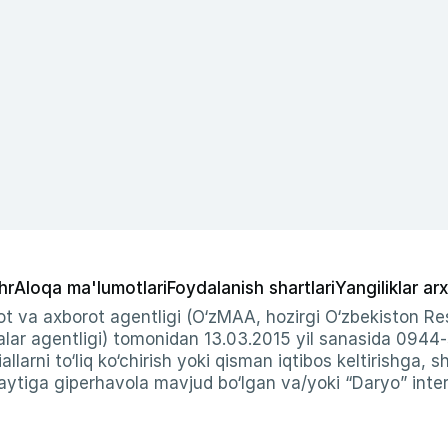
hr
Aloqa ma'lumotlari
Foydalanish shartlari
Yangiliklar arx
t va axborot agentligi (O‘zMAA, hozirgi O‘zbekiston Res
ar agentligi) tomonidan 13.03.2015 yil sanasida 0944
allarni to‘liq ko‘chirish yoki qisman iqtibos keltirishga, 
ytiga giperhavola mavjud bo‘lgan va/yoki “Daryo” intern