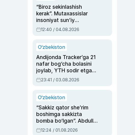
“Biroz sekinlashish
kerak”. Mutaxassislar
insoniyat sun’iy
intellektni boshqara
12:40 / 04.08.2026
olmay qolishidan xavotir
bildirdi
O‘zbekiston
Andijonda Tracker’ga 21
nafar bog‘cha bolasini
joylab, YTH sodir etgan
ayolga sud hukmi o‘qildi
23:41 / 03.08.2026
O‘zbekiston
“Sakkiz qator she’rim
boshimga sakkizta
bomba bo‘lgan”. Abdulla
Oripovni siyosiy
12:24 / 01.08.2026
ayblovlardan asrab