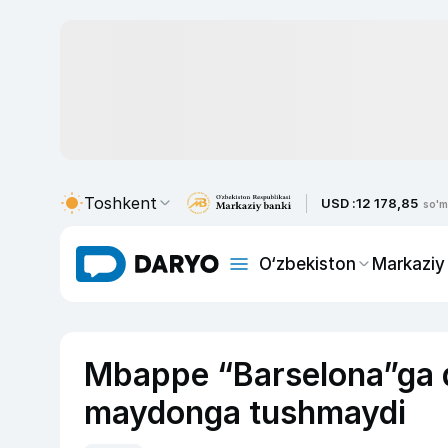
Toshkent
USD :
12 178,85
so'm
O‘zbekiston
Markaziy
Mbappe “Barselona”ga q
maydonga tushmaydi