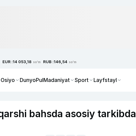
EUR :
RUB :
14 053,18
146,54
so'm
so'm
 Osiyo
Dunyo
Pul
Madaniyat
Sport
Layfstayl
arshi bahsda asosiy tarkibda