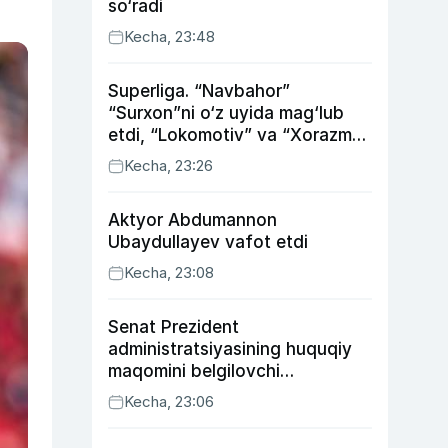
so‘radi
Kecha, 23:48
Superliga. “Navbahor”
“Surxon”ni o‘z uyida mag‘lub
etdi, “Lokomotiv” va “Xorazm”
uyda g‘alaba qozondi
Kecha, 23:26
Aktyor Abdu­mannon
Ubaydullayev vafot etdi
Kecha, 23:08
Senat Prezident
administratsiyasining huquqiy
maqomini belgilovchi
konstitutsiyaviy qonunni
Kecha, 23:06
ma’qulladi