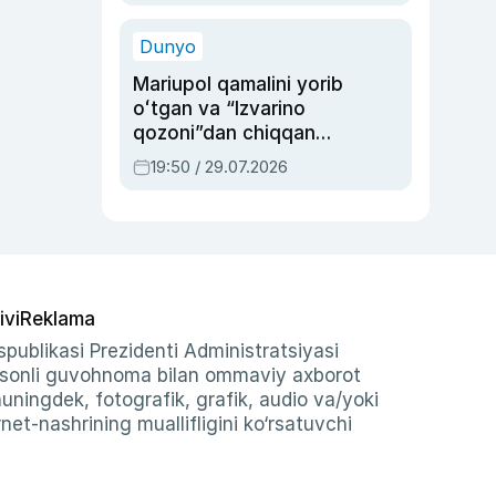
qolgan voqea
Dunyo
Mariupol qamalini yorib
oʻtgan va “Izvarino
qozoni”dan chiqqan
qahramon — Ukraina
19:50 / 29.07.2026
armiyasi bosh
qoʻmondoni Drapatiy
haqida
ivi
Reklama
publikasi Prezidenti Administratsiyasi
-sonli guvohnoma bilan ommaviy axborot
shuningdek, fotografik, grafik, audio va/yoki
et-nashrining muallifligini ko‘rsatuvchi