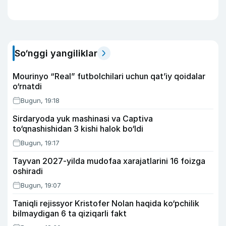
So‘nggi yangiliklar
Mourinyo “Real” futbolchilari uchun qat’iy qoidalar
o‘rnatdi
Bugun, 19:18
Sirdaryoda yuk mashinasi va Captiva
to‘qnashishidan 3 kishi halok bo‘ldi
Bugun, 19:17
Tayvan 2027-yilda mudofaa xarajatlarini 16 foizga
oshiradi
Bugun, 19:07
Taniqli rejissyor Kristofer Nolan haqida ko‘pchilik
bilmaydigan 6 ta qiziqarli fakt