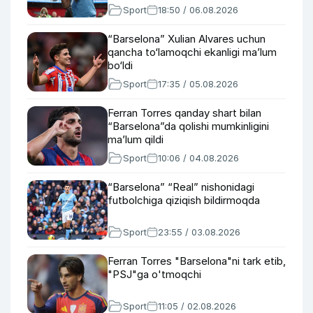
Sport
18:50 / 06.08.2026
“Barselona” Xulian Alvares uchun
qancha to‘lamoqchi ekanligi ma’lum
bo‘ldi
Sport
17:35 / 05.08.2026
Ferran Torres qanday shart bilan
“Barselona”da qolishi mumkinligini
maʼlum qildi
Sport
10:06 / 04.08.2026
“Barselona” “Real” nishonidagi
futbolchiga qiziqish bildirmoqda
Sport
23:55 / 03.08.2026
Ferran Torres "Barselona"ni tark etib,
"PSJ"ga o'tmoqchi
Sport
11:05 / 02.08.2026