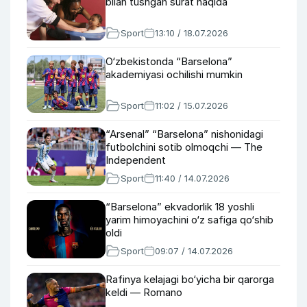
bilan tushgan surat haqida
Sport
13:10 / 18.07.2026
O‘zbekistonda “Barselona”
akademiyasi ochilishi mumkin
Sport
11:02 / 15.07.2026
“Arsenal” “Barselona” nishonidagi
futbolchini sotib olmoqchi — The
Independent
Sport
11:40 / 14.07.2026
“Barselona” ekvadorlik 18 yoshli
yarim himoyachini o‘z safiga qo‘shib
oldi
Sport
09:07 / 14.07.2026
Rafinya kelajagi bo‘yicha bir qarorga
keldi — Romano