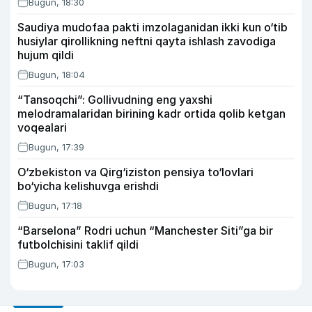
Bugun, 18:30
Saudiya mudofaa pakti imzolaganidan ikki kun o‘tib
husiylar qirollikning neftni qayta ishlash zavodiga
hujum qildi
Bugun, 18:04
“Tansoqchi”: Gollivudning eng yaxshi
melodramalaridan birining kadr ortida qolib ketgan
voqealari
Bugun, 17:39
O‘zbekiston va Qirg‘iziston pensiya to‘lovlari
bo‘yicha kelishuvga erishdi
Bugun, 17:18
“Barselona” Rodri uchun “Manchester Siti”ga bir
futbolchisini taklif qildi
Bugun, 17:03