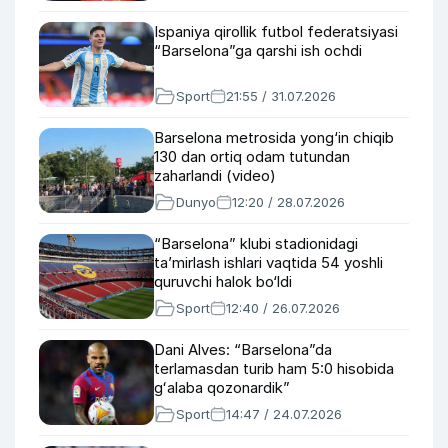
Ispaniya qirollik futbol federatsiyasi
“Barselona”ga qarshi ish ochdi
Sport
21:55 / 31.07.2026
Barselona metrosida yong‘in chiqib
130 dan ortiq odam tutundan
zaharlandi (video)
Dunyo
12:20 / 28.07.2026
“Barselona” klubi stadionidagi
ta’mirlash ishlari vaqtida 54 yoshli
quruvchi halok bo‘ldi
Sport
12:40 / 26.07.2026
Dani Alves: “Barselona”da
terlamasdan turib ham 5:0 hisobida
gʻalaba qozonardik”
Sport
14:47 / 24.07.2026