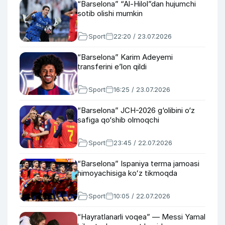
“Barselona” “Al-Hilol”dan hujumchi
sotib olishi mumkin
Sport
22:20 / 23.07.2026
“Barselona” Karim Adeyemi
transferini eʼlon qildi
Sport
16:25 / 23.07.2026
“Barselona” JCH-2026 g‘olibini o‘z
safiga qo‘shib olmoqchi
Sport
23:45 / 22.07.2026
“Barselona” Ispaniya terma jamoasi
himoyachisiga koʻz tikmoqda
Sport
10:05 / 22.07.2026
“Hayratlanarli voqea” — Messi Yamal