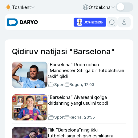
Toshkent
O‘zbekcha
Qidiruv natijasi "Barselona"
“Barselona” Rodri uchun
“Manchester Siti”ga bir futbolchisini
taklif qildi
Sport
Bugun, 17:03
“Barselona” Alvaresni qo‘lga
kiritishning yangi usulini topdi
Sport
Kecha, 23:55
Flik “Barselona”ning ikki
futbolchisiga chiqish eshiklarini