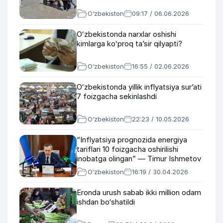
O‘zbekiston
09:17 / 06.06.2026
Oʻzbekistonda narxlar oshishi
kimlarga koʻproq taʼsir qilyapti?
O‘zbekiston
16:55 / 02.06.2026
Oʻzbekistonda yillik inflyatsiya surʼati
7 foizgacha sekinlashdi
O‘zbekiston
22:23 / 10.05.2026
“Inflyatsiya prognozida energiya
tariflari 10 foizgacha oshirilishi
inobatga olingan” — Timur Ishmetov
O‘zbekiston
16:19 / 30.04.2026
Eronda urush sabab ikki million odam
ishdan bo‘shatildi