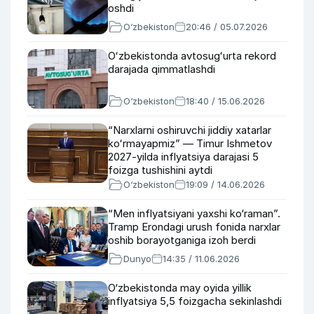
oshdi
O‘zbekiston
20:46 / 05.07.2026
Oʻzbekistonda avtosugʻurta rekord
darajada qimmatlashdi
O‘zbekiston
18:40 / 15.06.2026
“Narxlarni oshiruvchi jiddiy xatarlar
koʻrmayapmiz” — Timur Ishmetov
2027-yilda inflyatsiya darajasi 5
foizga tushishini aytdi
O‘zbekiston
19:09 / 14.06.2026
“Men inflyatsiyani yaxshi ko‘raman”.
Tramp Erondagi urush fonida narxlar
oshib borayotganiga izoh berdi
Dunyo
14:35 / 11.06.2026
O‘zbekistonda may oyida yillik
inflyatsiya 5,5 foizgacha sekinlashdi