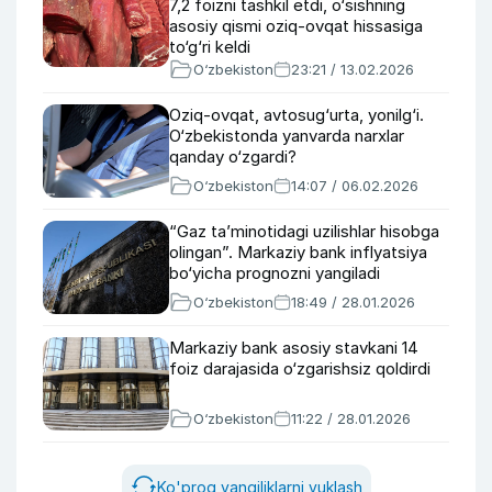
7,2 foizni tashkil etdi, o‘sishning
asosiy qismi oziq-ovqat hissasiga
to‘g‘ri keldi
O‘zbekiston
23:21 / 13.02.2026
Oziq-ovqat, avtosug‘urta, yonilg‘i.
O‘zbekistonda yanvarda narxlar
qanday o‘zgardi?
O‘zbekiston
14:07 / 06.02.2026
“Gaz taʼminotidagi uzilishlar hisobga
olingan”. Markaziy bank inflyatsiya
bo‘yicha prognozni yangiladi
O‘zbekiston
18:49 / 28.01.2026
Markaziy bank asosiy stavkani 14
foiz darajasida o‘zgarishsiz qoldirdi
O‘zbekiston
11:22 / 28.01.2026
Ko'proq yangiliklarni yuklash