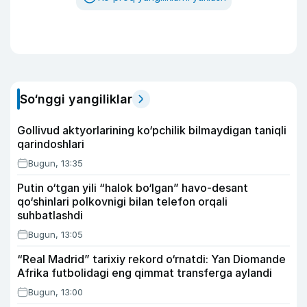
So‘nggi yangiliklar
Gollivud aktyorlarining ko‘pchilik bilmaydigan taniqli
qarindoshlari
Bugun, 13:35
Putin o‘tgan yili “halok bo‘lgan” havo-desant
qo‘shinlari polkovnigi bilan telefon orqali
suhbatlashdi
Bugun, 13:05
“Real Madrid” tarixiy rekord o‘rnatdi: Yan Diomande
Afrika futbolidagi eng qimmat transferga aylandi
Bugun, 13:00