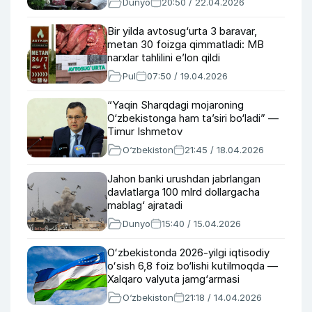
Dunyo
20:50 / 22.04.2026
Bir yilda avtosug‘urta 3 baravar,
metan 30 foizga qimmatladi: MB
narxlar tahlilini e’lon qildi
Pul
07:50 / 19.04.2026
“Yaqin Sharqdagi mojaroning
O‘zbekistonga ham taʼsiri bo‘ladi” —
Timur Ishmetov
O‘zbekiston
21:45 / 18.04.2026
Jahon banki urushdan jabrlangan
davlatlarga 100 mlrd dollargacha
mablag‘ ajratadi
Dunyo
15:40 / 15.04.2026
Oʻzbekistonda 2026-yilgi iqtisodiy
oʻsish 6,8 foiz bo‘lishi kutilmoqda —
Xalqaro valyuta jamg‘armasi
O‘zbekiston
21:18 / 14.04.2026