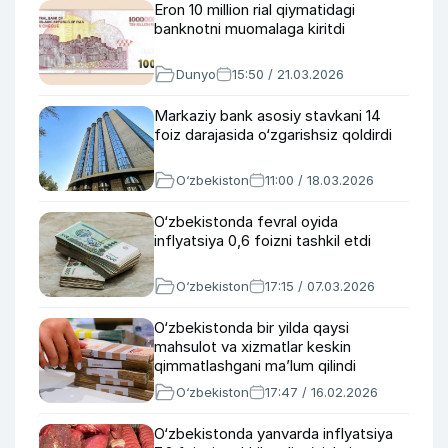
Eron 10 million rial qiymatidagi
banknotni muomalaga kiritdi
Dunyo
15:50 / 21.03.2026
Markaziy bank asosiy stavkani 14
foiz darajasida o‘zgarishsiz qoldirdi
O‘zbekiston
11:00 / 18.03.2026
O‘zbekistonda fevral oyida
inflyatsiya 0,6 foizni tashkil etdi
O‘zbekiston
17:15 / 07.03.2026
O‘zbekistonda bir yilda qaysi
mahsulot va xizmatlar keskin
qimmatlashgani maʼlum qilindi
O‘zbekiston
17:47 / 16.02.2026
O‘zbekistonda yanvarda inflyatsiya