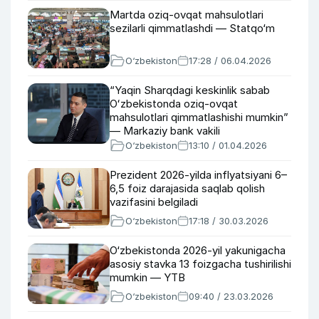
Martda oziq-ovqat mahsulotlari
sezilarli qimmatlashdi — Statqo‘m
O‘zbekiston
17:28 / 06.04.2026
“Yaqin Sharqdagi keskinlik sabab
Oʻzbekistonda oziq-ovqat
mahsulotlari qimmatlashishi mumkin”
— Markaziy bank vakili
O‘zbekiston
13:10 / 01.04.2026
Prezident 2026-yilda inflyatsiyani 6–
6,5 foiz darajasida saqlab qolish
vazifasini belgiladi
O‘zbekiston
17:18 / 30.03.2026
O‘zbekistonda 2026-yil yakunigacha
asosiy stavka 13 foizgacha tushirilishi
mumkin — YTB
O‘zbekiston
09:40 / 23.03.2026