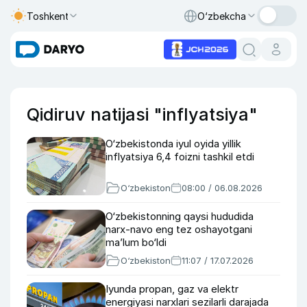
Toshkent
O‘zbekcha
Qidiruv natijasi "inflyatsiya"
O‘zbekistonda iyul oyida yillik
inflyatsiya 6,4 foizni tashkil etdi
O‘zbekiston
08:00 / 06.08.2026
O‘zbekistonning qaysi hududida
narx-navo eng tez oshayotgani
maʼlum bo‘ldi
O‘zbekiston
11:07 / 17.07.2026
Iyunda propan, gaz va elektr
energiyasi narxlari sezilarli darajada