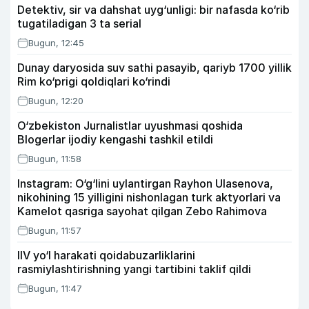
Detektiv, sir va dahshat uyg‘unligi: bir nafasda ko‘rib
tugatiladigan 3 ta serial
Bugun, 12:45
Dunay daryosida suv sathi pasayib, qariyb 1700 yillik
Rim ko‘prigi qoldiqlari ko‘rindi
Bugun, 12:20
O‘zbekiston Jurnalistlar uyushmasi qoshida
Blogerlar ijodiy kengashi tashkil etildi
Bugun, 11:58
Instagram: O‘g‘lini uylantirgan Rayhon Ulasenova,
nikohining 15 yilligini nishonlagan turk aktyorlari va
Kamelot qasriga sayohat qilgan Zebo Rahimova
Bugun, 11:57
IIV yo‘l harakati qoidabuzarliklarini
rasmiylashtirishning yangi tartibini taklif qildi
Bugun, 11:47