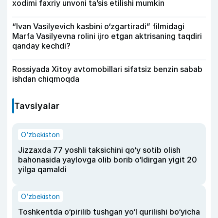
xodimi faxriy unvoni taʼsis etilishi mumkin
“Ivan Vasilyevich kasbini o‘zgartiradi” filmidagi
Marfa Vasilyevna rolini ijro etgan aktrisaning taqdiri
qanday kechdi?
Rossiyada Xitoy avtomobillari sifatsiz benzin sabab
ishdan chiqmoqda
Tavsiyalar
O‘zbekiston
Jizzaxda 77 yoshli taksichini qo‘y sotib olish
bahonasida yaylovga olib borib o‘ldirgan yigit 20
yilga qamaldi
O‘zbekiston
Toshkentda o‘pirilib tushgan yo‘l qurilishi bo‘yicha