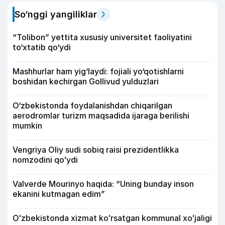
So‘nggi yangiliklar
“Tolibon” yettita xususiy universitet faoliyatini
to‘xtatib qo‘ydi
Mashhurlar ham yig‘laydi: fojiali yo‘qotishlarni
boshidan kechirgan Gollivud yulduzlari
O‘zbekistonda foydalanishdan chiqarilgan
aerodromlar turizm maqsadida ijaraga berilishi
mumkin
Vengriya Oliy sudi sobiq raisi prezidentlikka
nomzodini qoʻydi
Valverde Mourinyo haqida: “Uning bunday inson
ekanini kutmagan edim”
Oʻzbekistonda xizmat koʻrsatgan kommunal xoʻjaligi