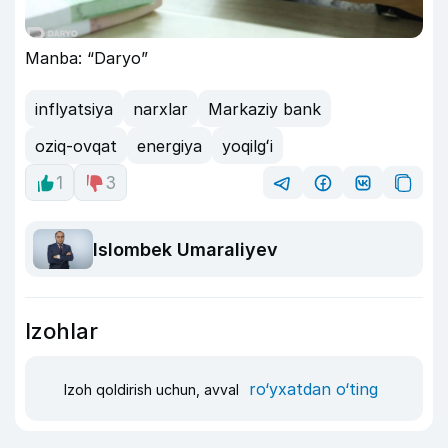
Manba: “Daryo”
inflyatsiya
narxlar
Markaziy bank
oziq-ovqat
energiya
yoqilgʻi
1
3
Islombek Umaraliyev
Izohlar
ro‘yxatdan o‘ting
Izoh qoldirish uchun, avval