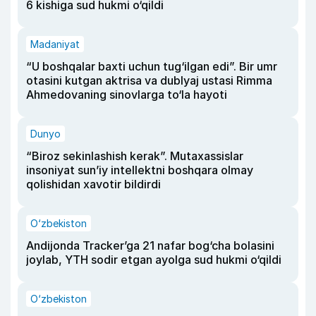
6 kishiga sud hukmi o‘qildi
Madaniyat
“U boshqalar baxti uchun tug‘ilgan edi”. Bir umr
otasini kutgan aktrisa va dublyaj ustasi Rimma
Ahmedovaning sinovlarga to‘la hayoti
Dunyo
“Biroz sekinlashish kerak”. Mutaxassislar
insoniyat sun’iy intellektni boshqara olmay
qolishidan xavotir bildirdi
O‘zbekiston
Andijonda Tracker’ga 21 nafar bog‘cha bolasini
joylab, YTH sodir etgan ayolga sud hukmi o‘qildi
O‘zbekiston