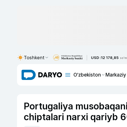
Toshkent
USD :
12 178,85
so'm
O‘zbekiston
Markaziy
Portugaliya musobaqani 
chiptalari narxi qariyb 6