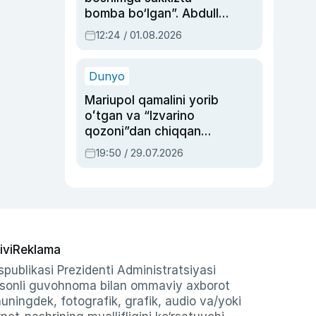
bomba bo‘lgan”. Abdulla
Oripovni siyosiy
12:24 / 01.08.2026
ayblovlardan asrab
qolgan voqea
Dunyo
Mariupol qamalini yorib
oʻtgan va “Izvarino
qozoni”dan chiqqan
qahramon — Ukraina
19:50 / 29.07.2026
armiyasi bosh
qoʻmondoni Drapatiy
haqida
ivi
Reklama
publikasi Prezidenti Administratsiyasi
-sonli guvohnoma bilan ommaviy axborot
shuningdek, fotografik, grafik, audio va/yoki