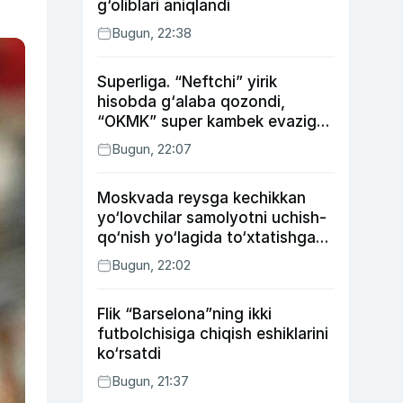
g‘oliblari aniqlandi
Bugun, 22:38
Superliga. “Neftchi” yirik
hisobda g‘alaba qozondi,
“OKMK” super kambek evaziga
“Bunyodkor”dan ustun keldi,
Bugun, 22:07
“Nasaf” durang qayd etdi
Moskvada reysga kechikkan
yo‘lovchilar samolyotni uchish-
qo‘nish yo‘lagida to‘xtatishga
urindi (video)
Bugun, 22:02
Flik “Barselona”ning ikki
futbolchisiga chiqish eshiklarini
ko‘rsatdi
Bugun, 21:37