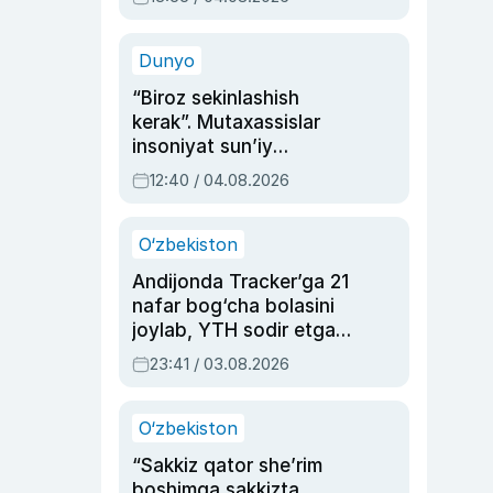
Ahmedovaning
sinovlarga to‘la hayoti
Dunyo
“Biroz sekinlashish
kerak”. Mutaxassislar
insoniyat sun’iy
intellektni boshqara
12:40 / 04.08.2026
olmay qolishidan xavotir
bildirdi
O‘zbekiston
Andijonda Tracker’ga 21
nafar bog‘cha bolasini
joylab, YTH sodir etgan
ayolga sud hukmi o‘qildi
23:41 / 03.08.2026
O‘zbekiston
“Sakkiz qator she’rim
boshimga sakkizta