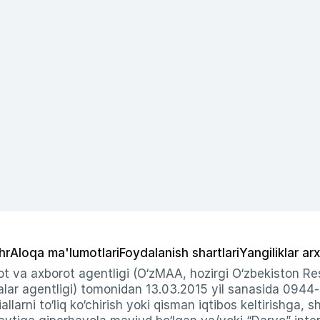
hr
Aloqa ma'lumotlari
Foydalanish shartlari
Yangiliklar arx
t va axborot agentligi (O‘zMAA, hozirgi O‘zbekiston Res
ar agentligi) tomonidan 13.03.2015 yil sanasida 0944
allarni to‘liq ko‘chirish yoki qisman iqtibos keltirishga, 