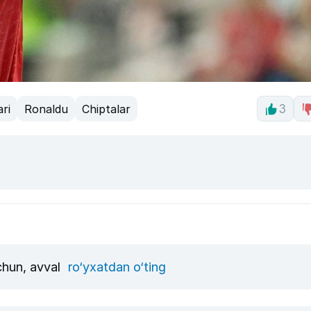
ari
Ronaldu
Chiptalar
3
uchun, avval
ro‘yxatdan o‘ting