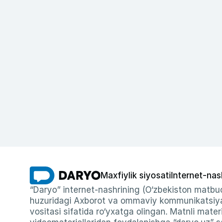
Maxfiylik siyosati
Internet-nas
“Daryo” internet-nashrining (O‘zbekiston matbuo
huzuridagi Axborot va ommaviy kommunikatsiyal
vositasi sifatida ro‘yxatga olingan. Matnli materi