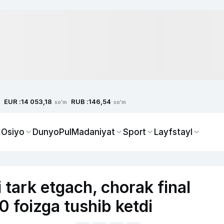
EUR :
RUB :
14 053,18
146,54
so'm
so'm
 Osiyo
Dunyo
Pul
Madaniyat
Sport
Layfstayl
tark etgach, chorak final
0 foizga tushib ketdi