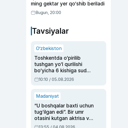
ming gektar yer qo‘shib beriladi
Bugun, 20:00
Tavsiyalar
O‘zbekiston
Toshkentda o‘pirilib
tushgan yo‘l qurilishi
bo‘yicha 6 kishiga sud
hukmi o‘qildi
10:10 / 05.08.2026
Madaniyat
“U boshqalar baxti uchun
tug‘ilgan edi”. Bir umr
otasini kutgan aktrisa va
dublyaj ustasi Rimma
13:55 / 04.08.2026