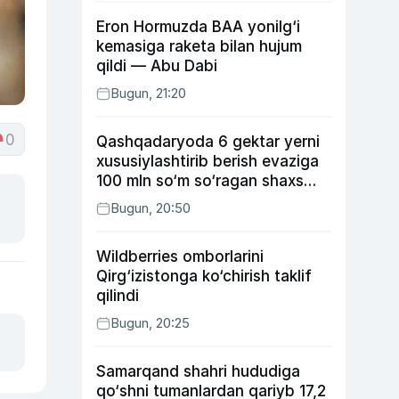
Eron Hormuzda BAA yonilg‘i
kemasiga raketa bilan hujum
qildi — Abu Dabi
Bugun, 21:20
0
Qashqadaryoda 6 gektar yerni
xususiylashtirib berish evaziga
100 mln so‘m so‘ragan shaxs
ushlandi
Bugun, 20:50
Wildberries omborlarini
Qirg‘izistonga ko‘chirish taklif
qilindi
Bugun, 20:25
Samarqand shahri hududiga
qo‘shni tumanlardan qariyb 17,2