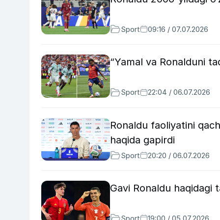
Sport
09:16 / 07.07.2026
“Yamal va Ronalduni ta
Sport
22:04 / 06.07.2026
Ronaldu faoliyatini qac
haqida gapirdi
Sport
20:20 / 06.07.2026
Gavi Ronaldu haqidagi t
Sport
19:00 / 05.07.2026