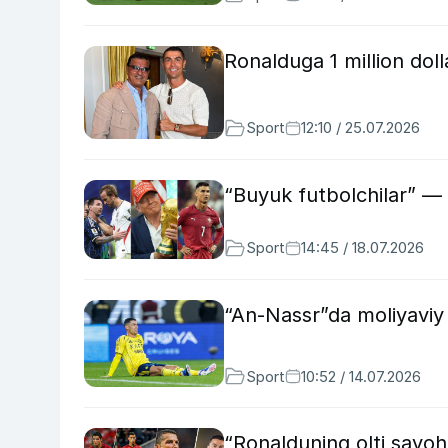
Ronalduga 1 million dolla
Sport
12:10 / 25.07.2026
“Buyuk futbolchilar” — 
Sport
14:45 / 18.07.2026
“An-Nassr”da moliyavi
Sport
10:52 / 14.07.2026
“Ronalduning olti sayoh