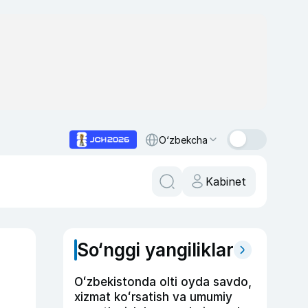
O‘zbekcha
Kabinet
So‘nggi yangiliklar
Oʻzbekistonda olti oyda savdo,
xizmat koʻrsatish va umumiy