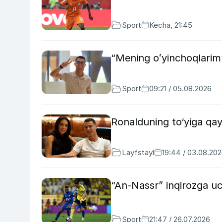
Sport
Kecha, 21:45
“Mening oʻyinchoqlarim
Sport
09:21 / 05.08.2026
Ronalduning to‘yiga qay
Layfstayl
19:44 / 03.08.20
“An-Nassr” inqirozga uc
Sport
21:47 / 26.07.2026