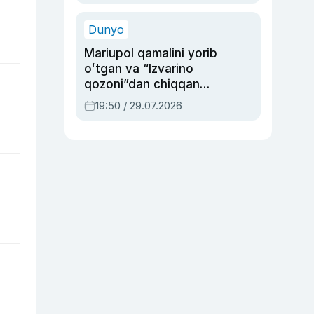
qolgan voqea
Dunyo
Mariupol qamalini yorib
oʻtgan va “Izvarino
qozoni”dan chiqqan
qahramon — Ukraina
19:50 / 29.07.2026
armiyasi bosh
qoʻmondoni Drapatiy
haqida