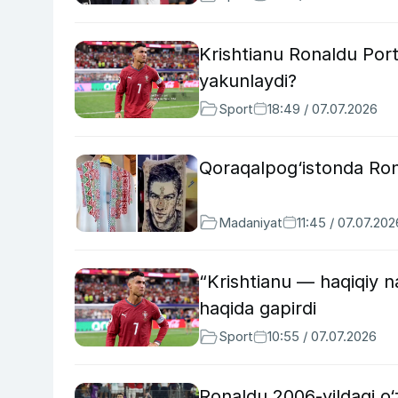
Krishtianu Ronaldu Port
yakunlaydi?
Sport
18:49 / 07.07.2026
Qoraqalpog‘istonda Ron
Madaniyat
11:45 / 07.07.202
“Krishtianu — haqiqiy 
haqida gapirdi
Sport
10:55 / 07.07.2026
Ronaldu 2006-yildagi o‘