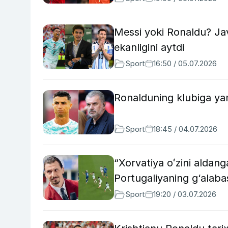
Messi yoki Ronaldu? Jav
ekanligini aytdi
Sport
16:50 / 05.07.2026
Ronalduning klubiga ya
Sport
18:45 / 04.07.2026
“Xorvatiya oʻzini aldang
Portugaliyaning g‘alaba
Sport
19:20 / 03.07.2026