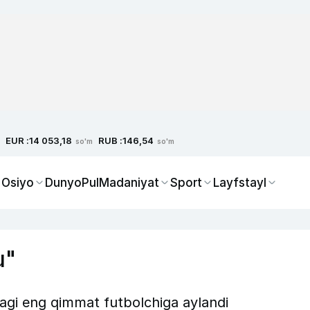
EUR :
RUB :
14 053,18
146,54
so'm
so'm
 Osiyo
Dunyo
Pul
Madaniyat
Sport
Layfstayl
u"
agi eng qimmat futbolchiga aylandi