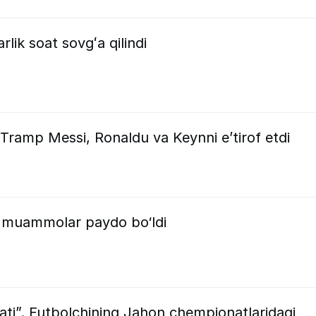
rlik soat sovgʻa qilindi
Tramp Messi, Ronaldu va Keynni e’tirof etdi
y muammolar paydo bo‘ldi
ati”. Futbolchining Jahon chempionatlaridagi