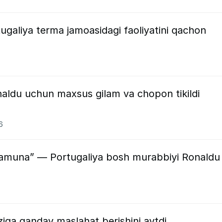
ugaliya terma jamoasidagi faoliyatini qachon
aldu uchun maxsus gilam va chopon tikildi
6
namuna” — Portugaliya bosh murabbiyi Ronaldu
ziga qanday maslahat berishini aytdi