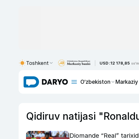
Toshkent
USD :
12 178,85
so'm
O‘zbekiston
Markaziy
Qidiruv natijasi "Ronald
Diomande “Real” tarixid