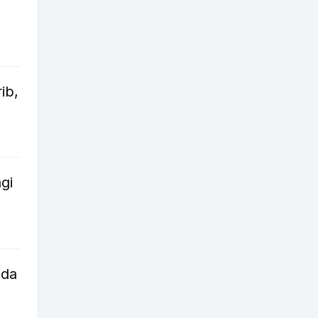
ib,
gi
nda