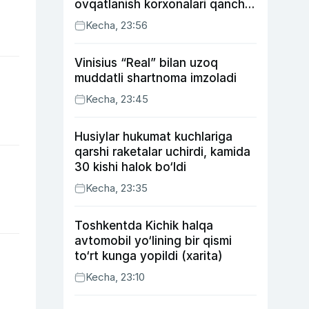
ovqatlanish korxonalari qancha
soliq toʻlagani ochiqlandi
Kecha, 23:56
Vinisius “Real” bilan uzoq
muddatli shartnoma imzoladi
Kecha, 23:45
Husiylar hukumat kuchlariga
qarshi raketalar uchirdi, kamida
30 kishi halok bo‘ldi
Kecha, 23:35
Toshkentda Kichik halqa
avtomobil yo‘lining bir qismi
to‘rt kunga yopildi (xarita)
Kecha, 23:10