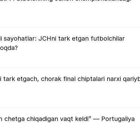
irli sayohatlar: JCHni tark etgan futbolchilar
moqda?
tark etgach, chorak final chiptalari narxi qariy
m chetga chiqadigan vaqt keldi” — Portugaliya