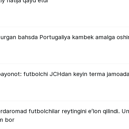
iy natija qayd etdi
urgan bahsda Portugaliya kambek amalga oshir
ayonot: futbolchi JCHdan keyin terma jamoada
daromad futbolchilar reytingini e’lon qilindi. U
m bor