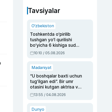
Tavsiyalar
O‘zbekiston
Toshkentda o‘pirilib
tushgan yo‘l qurilishi
bo‘yicha 6 kishiga sud
hukmi o‘qildi
10:10 / 05.08.2026
b
Madaniyat
“U boshqalar baxti uchun
tug‘ilgan edi”. Bir umr
otasini kutgan aktrisa va
dublyaj ustasi Rimma
13:55 / 04.08.2026
Ahmedovaning
sinovlarga to‘la hayoti
Dunyo