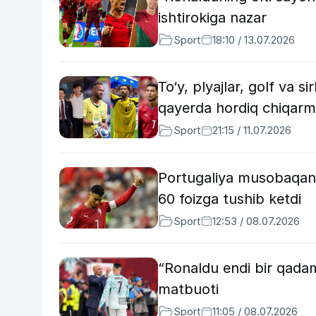
ishtirokiga nazar
Sport
18:10 / 13.07.2026
To‘y, plyajlar, golf va s
qayerda hordiq chiqar
Sport
21:15 / 11.07.2026
Portugaliya musobaqani 
60 foizga tushib ketdi
Sport
12:53 / 08.07.2026
“Ronaldu endi bir qada
matbuoti
Sport
11:05 / 08.07.2026