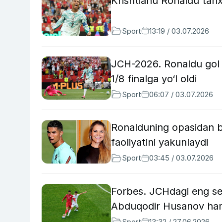
Krishtianu Ronaldu tarix
Sport
13:19 / 03.07.2026
JCH-2026. Ronaldu gol 
1/8 finalga yo‘l oldi
Sport
06:07 / 03.07.2026
Ronalduning opasidan b
faoliyatini yakunlaydi
Sport
03:45 / 03.07.2026
Forbes. JCHdagi eng ser
Abduqodir Husanov ha
Sport
13:32 / 27.06.2026