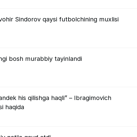
ohir Sindorov qaysi futbolchining muxlisi
ngi bosh murabbiy tayinlandi
andek his qilishga haqli” – Ibragimovich
si haqida