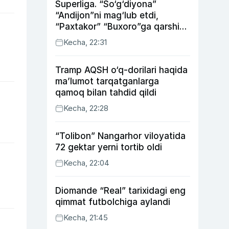
Superliga. “So‘g‘diyona”
“Andijon”ni mag‘lub etdi,
“Paxtakor” “Buxoro”ga qarshi
bahsda g‘alabani qo‘ldan
Kecha, 22:31
chiqardi
Tramp AQSH o‘q-dorilari haqida
ma’lumot tarqatganlarga
qamoq bilan tahdid qildi
Kecha, 22:28
“Tolibon” Nangarhor viloyatida
72 gektar yerni tortib oldi
Kecha, 22:04
Diomande “Real” tarixidagi eng
qimmat futbolchiga aylandi
Kecha, 21:45