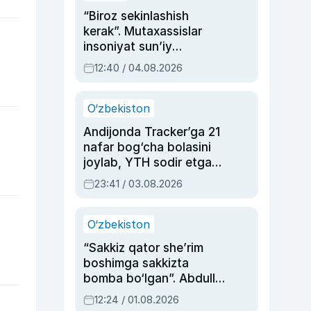
“Biroz sekinlashish
kerak”. Mutaxassislar
insoniyat sun’iy
intellektni boshqara
12:40 / 04.08.2026
olmay qolishidan xavotir
bildirdi
O‘zbekiston
Andijonda Tracker’ga 21
nafar bog‘cha bolasini
joylab, YTH sodir etgan
ayolga sud hukmi o‘qildi
23:41 / 03.08.2026
O‘zbekiston
“Sakkiz qator she’rim
boshimga sakkizta
bomba bo‘lgan”. Abdulla
Oripovni siyosiy
12:24 / 01.08.2026
ayblovlardan asrab