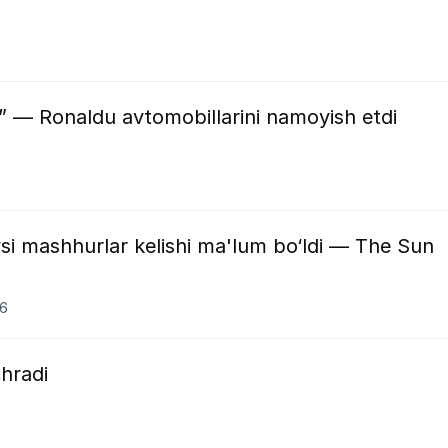
” — Ronaldu avtomobillarini namoyish etdi
si mashhurlar kelishi ma'lum bo‘ldi — The Sun
26
hradi