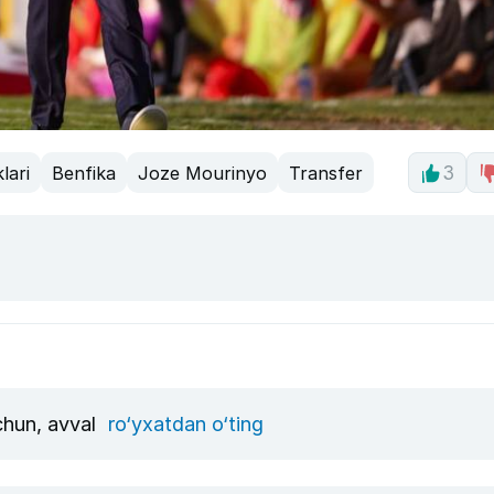
lari
Benfika
Joze Mourinyo
Transfer
3
uchun, avval
ro‘yxatdan o‘ting