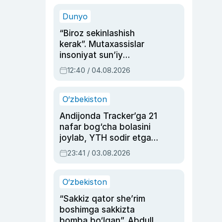
sinovlarga to‘la hayoti
Dunyo
“Biroz sekinlashish
kerak”. Mutaxassislar
insoniyat sun’iy
intellektni boshqara
12:40 / 04.08.2026
olmay qolishidan xavotir
bildirdi
O‘zbekiston
Andijonda Tracker’ga 21
nafar bog‘cha bolasini
joylab, YTH sodir etgan
ayolga sud hukmi o‘qildi
23:41 / 03.08.2026
O‘zbekiston
“Sakkiz qator she’rim
boshimga sakkizta
bomba bo‘lgan”. Abdulla