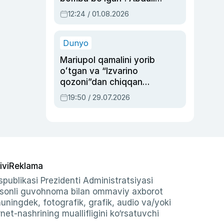
Oripovni siyosiy
12:24 / 01.08.2026
ayblovlardan asrab
qolgan voqea
Dunyo
Mariupol qamalini yorib
oʻtgan va “Izvarino
qozoni”dan chiqqan
qahramon — Ukraina
19:50 / 29.07.2026
armiyasi bosh
qoʻmondoni Drapatiy
haqida
ivi
Reklama
publikasi Prezidenti Administratsiyasi
-sonli guvohnoma bilan ommaviy axborot
shuningdek, fotografik, grafik, audio va/yoki
et-nashrining muallifligini ko‘rsatuvchi