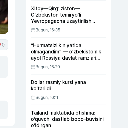
Xitoy—Qirg‘iziston—
O‘zbekiston temiryo‘li
Yevropagacha uzaytirilishi
mumkin
Bugun, 16:35
0
“Hurmatsizlik niyatida
olmagandim” — o‘zbekistonlik
ayol Rossiya davlat ramzlari
tushirilgan poyandoz haqida
Bugun, 16:20
Dollar rasmiy kursi yana
ko‘tarildi
Bugun, 16:11
Tailand maktabida otishma:
o‘quvchi dastlab bobo-buvisini
o‘ldirgan