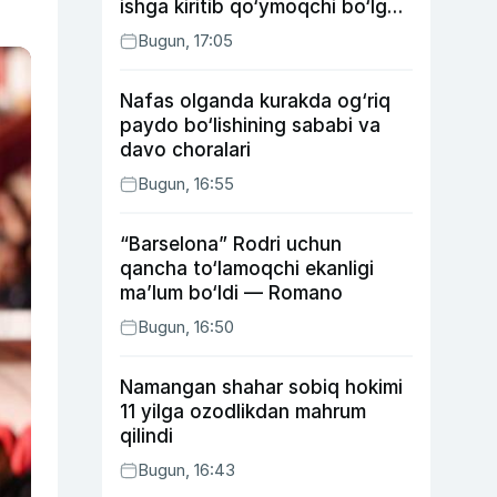
ishga kiritib qo‘ymoqchi bo‘lgan
shaxs ushlandi
Bugun, 17:05
Nafas olganda kurakda og‘riq
paydo bo‘lishining sababi va
davo choralari
Bugun, 16:55
“Barselona” Rodri uchun
qancha to‘lamoqchi ekanligi
ma’lum bo‘ldi — Romano
Bugun, 16:50
Namangan shahar sobiq hokimi
11 yilga ozodlikdan mahrum
qilindi
Bugun, 16:43