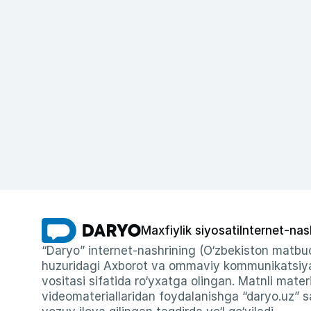
Maxfiylik siyosati
Internet-nas
“Daryo” internet-nashrining (O‘zbekiston matbuo
huzuridagi Axborot va ommaviy kommunikatsiyal
vositasi sifatida ro‘yxatga olingan. Matnli materi
videomateriallaridan foydalanishga “daryo.uz” sa