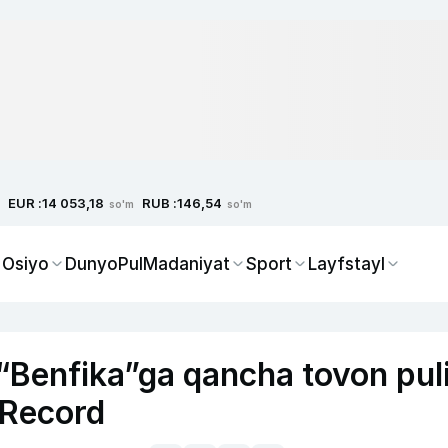
EUR :
RUB :
14 053,18
146,54
so'm
so'm
 Osiyo
Dunyo
Pul
Madaniyat
Sport
Layfstayl
“Benfika”ga qancha tovon pul
 Record