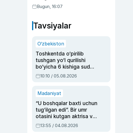
Bugun, 16:07
Tavsiyalar
O‘zbekiston
Toshkentda o‘pirilib
tushgan yo‘l qurilishi
bo‘yicha 6 kishiga sud
hukmi o‘qildi
10:10 / 05.08.2026
Madaniyat
“U boshqalar baxti uchun
tug‘ilgan edi”. Bir umr
otasini kutgan aktrisa va
dublyaj ustasi Rimma
13:55 / 04.08.2026
Ahmedovaning