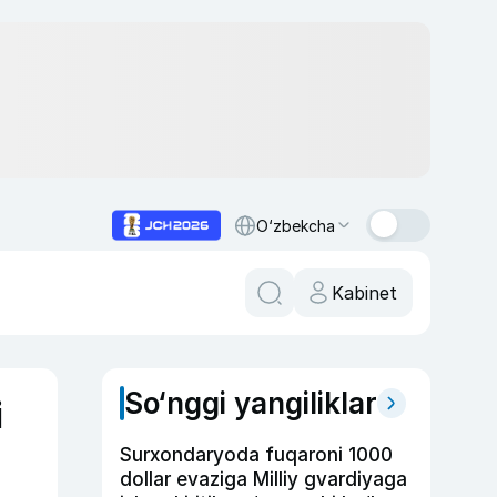
O‘zbekcha
Kabinet
So‘nggi yangiliklar
i
Surxondaryoda fuqaroni 1000
dollar evaziga Milliy gvardiyaga