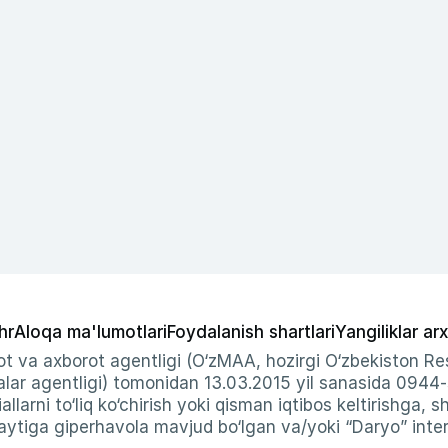
hr
Aloqa ma'lumotlari
Foydalanish shartlari
Yangiliklar arx
t va axborot agentligi (O‘zMAA, hozirgi O‘zbekiston Res
ar agentligi) tomonidan 13.03.2015 yil sanasida 0944
allarni to‘liq ko‘chirish yoki qisman iqtibos keltirishga, 
ytiga giperhavola mavjud bo‘lgan va/yoki “Daryo” intern