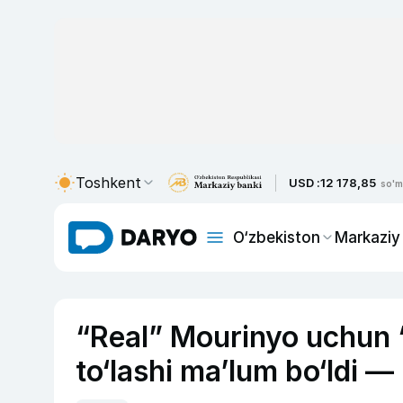
Toshkent
USD :
12 178,85
so'm
O‘zbekiston
Markaziy
“Real” Mourinyo uchun 
to‘lashi ma’lum bo‘ldi —