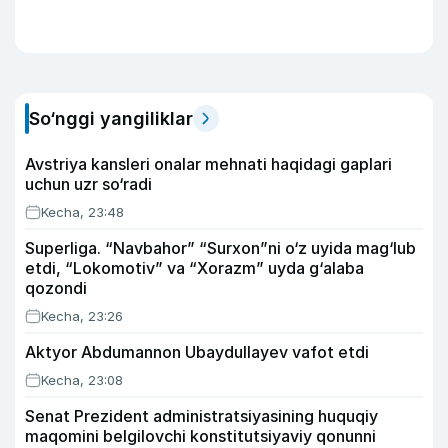
So‘nggi yangiliklar
Avstriya kansleri onalar mehnati haqidagi gaplari
uchun uzr so‘radi
Kecha, 23:48
Superliga. “Navbahor” “Surxon”ni o‘z uyida mag‘lub
etdi, “Lokomotiv” va “Xorazm” uyda g‘alaba
qozondi
Kecha, 23:26
Aktyor Abdu­mannon Ubaydullayev vafot etdi
Kecha, 23:08
Senat Prezident administratsiyasining huquqiy
maqomini belgilovchi konstitutsiyaviy qonunni