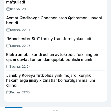
ma’qulladi
Kecha, 23:06
Axmat Qodirovga Checheniston Qahramoni unvoni
berildi
Kecha, 22:31
“Manchester Siti” tarixiy transferni yakunladi
Kecha, 22:06
Elektromobil xaridi uchun avtokredit foizining bir
qismi davlat tomonidan qoplab berilishi mumkin
Kecha, 22:04
Janubiy Koreya futbolida yirik mojaro: xorijlik
hakamlarga jinsiy xizmatlar ko‘rsatilgani ma’lum
qilindi
Kecha, 21:35