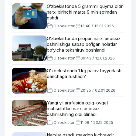
O‘zbekistonda 5 grammli quyma oltin
narxi birinchi marta 9 mln so‘mdan
oshdi
O‘zbekiston
13:40 / 12.01.2026
O‘zbekistonda propan narxi asossiz
oshirilishiga sabab bo‘lgan holatlar
bo‘yicha tekshiruv boshlandi
O‘zbekiston
09:43 / 12.01.2026
Oʻzbekistonda 1 kg palov tayyorlash
qanchaga tushadi?
O‘zbekiston
20:35 / 02.01.2026
Yangi yil arafasida oziq-ovqat
mahsulotlari narxi asossiz
oshirilishining oldi olinadi
O‘zbekiston
11:08 / 23.12.2025
Narxlar oshdi, maydon kichraydi: