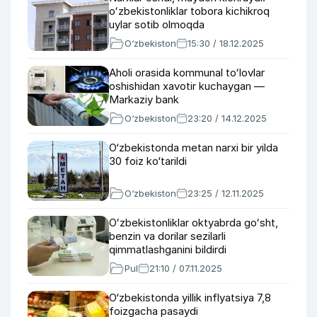
oʻzbekistonliklar tobora kichikroq
uylar sotib olmoqda
O‘zbekiston
15:30 / 18.12.2025
Aholi orasida kommunal toʻlovlar
oshishidan xavotir kuchaygan —
Markaziy bank
O‘zbekiston
23:20 / 14.12.2025
O‘zbekistonda metan narxi bir yilda
30 foiz ko‘tarildi
O‘zbekiston
23:25 / 12.11.2025
Oʻzbekistonliklar oktyabrda goʻsht,
benzin va dorilar sezilarli
qimmatlashganini bildirdi
Pul
21:10 / 07.11.2025
O‘zbekistonda yillik inflyatsiya 7,8
foizgacha pasaydi