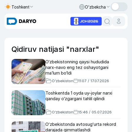
Toshkent
O‘zbekcha
Qidiruv natijasi "narxlar"
O‘zbekistonning qaysi hududida
narx-navo eng tez oshayotgani
maʼlum bo‘ldi
O‘zbekiston
11:07 / 17.07.2026
Toshkentda 1 oyda uy-joylar narxi
qanday o‘zgargani tahlil qilindi
O‘zbekiston
15:46 / 05.07.2026
Oʻzbekistonda avtosugʻurta rekord
darajada qimmatlashdi