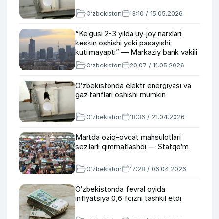
O‘zbekiston
13:10 / 15.05.2026
“Kelgusi 2-3 yilda uy-joy narxlari
keskin oshishi yoki pasayishi
kutilmayapti” — Markaziy bank vakili
O‘zbekiston
20:07 / 11.05.2026
O‘zbekistonda elektr energiyasi va
gaz tariflari oshishi mumkin
O‘zbekiston
18:36 / 21.04.2026
Martda oziq-ovqat mahsulotlari
sezilarli qimmatlashdi — Statqo‘m
O‘zbekiston
17:28 / 06.04.2026
O‘zbekistonda fevral oyida
inflyatsiya 0,6 foizni tashkil etdi