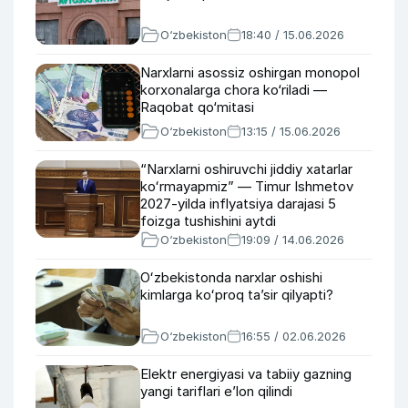
O‘zbekiston
18:40 / 15.06.2026
Narxlarni asossiz oshirgan monopol
korxonalarga chora ko‘riladi —
Raqobat qo‘mitasi
O‘zbekiston
13:15 / 15.06.2026
“Narxlarni oshiruvchi jiddiy xatarlar
koʻrmayapmiz” — Timur Ishmetov
2027-yilda inflyatsiya darajasi 5
foizga tushishini aytdi
O‘zbekiston
19:09 / 14.06.2026
Oʻzbekistonda narxlar oshishi
kimlarga koʻproq taʼsir qilyapti?
O‘zbekiston
16:55 / 02.06.2026
Elektr energiyasi va tabiiy gazning
yangi tariflari eʼlon qilindi