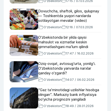
O‘zbekiston
17:15 / 07.03.2026
Dovuchcha, shaftoli, gilos, qulupnay
— Toshkentda yuqori narxlarda
sotilayotgan mevalar (video)
O‘zbekiston
12:16 / 07.03.2026
O‘zbekistonda bir yilda qaysi
mahsulot va xizmatlar keskin
qimmatlashgani maʼlum qilindi
O‘zbekiston
17:47 / 16.02.2026
Oziq-ovqat, avtosug‘urta, yonilg‘i.
O‘zbekistonda yanvarda narxlar
qanday o‘zgardi?
O‘zbekiston
14:07 / 06.02.2026
“Gaz taʼminotidagi uzilishlar hisobga
olingan”. Markaziy bank inflyatsiya
bo‘yicha prognozni yangiladi
O‘zbekiston
18:49 / 28.01.2026