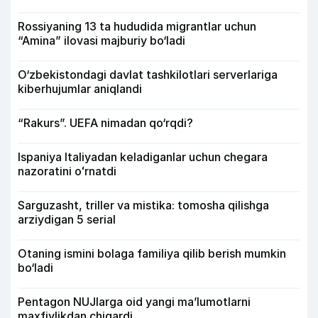
Rossiyaning 13 ta hududida migrantlar uchun
“Amina” ilovasi majburiy bo‘ladi
O‘zbekistondagi davlat tashkilotlari serverlariga
kiberhujumlar aniqlandi
“Rakurs”. UEFA nimadan qo‘rqdi?
Ispaniya Italiyadan keladiganlar uchun chegara
nazoratini oʻrnatdi
Sarguzasht, triller va mistika: tomosha qilishga
arziydigan 5 serial
Otaning ismini bolaga familiya qilib berish mumkin
bo‘ladi
Pentagon NUJlarga oid yangi maʼlumotlarni
maxfiylikdan chiqardi