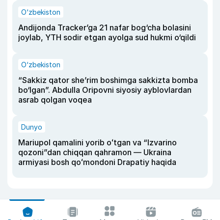
O‘zbekiston
Andijonda Tracker’ga 21 nafar bog‘cha bolasini
joylab, YTH sodir etgan ayolga sud hukmi o‘qildi
O‘zbekiston
“Sakkiz qator she’rim boshimga sakkizta bomba
bo‘lgan”. Abdulla Oripovni siyosiy ayblovlardan
asrab qolgan voqea
Dunyo
Mariupol qamalini yorib oʻtgan va “Izvarino
qozoni”dan chiqqan qahramon — Ukraina
armiyasi bosh qoʻmondoni Drapatiy haqida