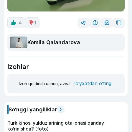
14
1
Komila Qalandarova
Izohlar
ro‘yxatdan o‘ting
Izoh qoldirish uchun, avval
So‘nggi yangiliklar
Turk kinosi yulduzlarining ota-onasi qanday
ko‘rinishda? (foto)