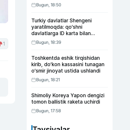
Bugun, 18:50
Turkiy davlatlar Shengeni
yaratilmoqda: qo‘shni
davlatlarga ID karta bilan
boriladi
Bugun, 18:39
1
Toshkentda eshik tirqishidan
kirib, do‘kon kassasini tunagan
o‘smir jinoyat ustida ushlandi
Bugun, 18:21
Shimoliy Koreya Yapon dengizi
tomon ballistik raketa uchirdi
Bugun, 17:58
Tavsiyalar