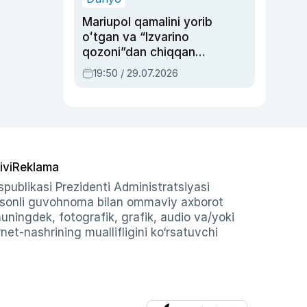
Mariupol qamalini yorib
oʻtgan va “Izvarino
qozoni”dan chiqqan
qahramon — Ukraina
19:50 / 29.07.2026
armiyasi bosh
qoʻmondoni Drapatiy
haqida
ivi
Reklama
publikasi Prezidenti Administratsiyasi
-sonli guvohnoma bilan ommaviy axborot
shuningdek, fotografik, grafik, audio va/yoki
et-nashrining muallifligini ko‘rsatuvchi