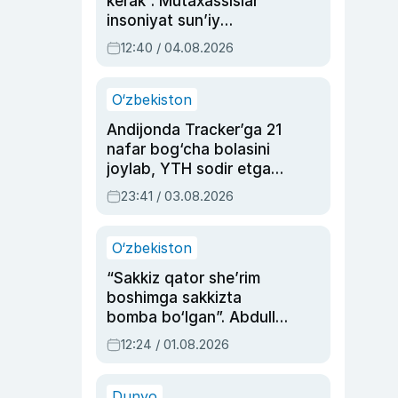
kerak”. Mutaxassislar
insoniyat sun’iy
intellektni boshqara
12:40 / 04.08.2026
olmay qolishidan xavotir
bildirdi
O‘zbekiston
Andijonda Tracker’ga 21
nafar bog‘cha bolasini
joylab, YTH sodir etgan
ayolga sud hukmi o‘qildi
23:41 / 03.08.2026
O‘zbekiston
“Sakkiz qator she’rim
boshimga sakkizta
bomba bo‘lgan”. Abdulla
Oripovni siyosiy
12:24 / 01.08.2026
ayblovlardan asrab
qolgan voqea
Dunyo