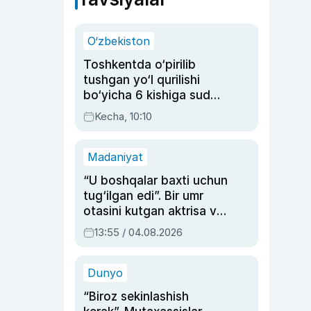
O‘zbekiston
Toshkentda o‘pirilib
tushgan yo‘l qurilishi
bo‘yicha 6 kishiga sud
hukmi o‘qildi
Kecha, 10:10
Madaniyat
“U boshqalar baxti uchun
tug‘ilgan edi”. Bir umr
otasini kutgan aktrisa va
dublyaj ustasi Rimma
13:55 / 04.08.2026
Ahmedovaning
sinovlarga to‘la hayoti
Dunyo
“Biroz sekinlashish