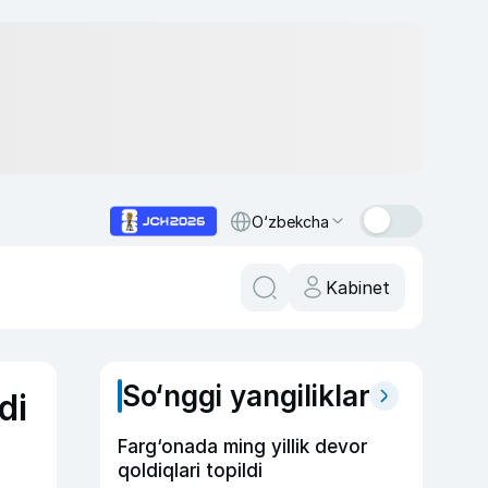
O‘zbekcha
Kabinet
So‘nggi yangiliklar
di
Farg‘onada ming yillik devor
qoldiqlari topildi