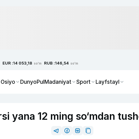
EUR :
RUB :
14 053,18
146,54
so'm
so'm
 Osiyo
Dunyo
Pul
Madaniyat
Sport
Layfstayl
rsi yana 12 ming so‘mdan tush