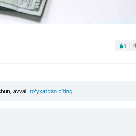
1
uchun, avval
ro‘yxatdan o‘ting