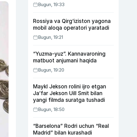
Bugun, 19:33
Rossiya va Qirg‘iziston yagona
mobil aloqa operatori yaratadi
Bugun, 19:21
“Yuzma-yuz”. Kannavaroning
matbuot anjumani haqida
Bugun, 19:20
Maykl Jekson rolini ijro etgan
Ja’far Jekson Uill Smit bilan
yangi filmda suratga tushadi
Bugun, 18:50
“Barselona” Rodri uchun “Real
Madrid” bilan kurashadi