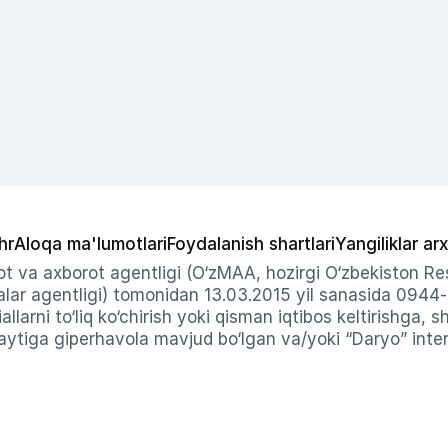
hr
Aloqa ma'lumotlari
Foydalanish shartlari
Yangiliklar arx
t va axborot agentligi (O‘zMAA, hozirgi O‘zbekiston Res
ar agentligi) tomonidan 13.03.2015 yil sanasida 0944
allarni to‘liq ko‘chirish yoki qisman iqtibos keltirishga, 
ytiga giperhavola mavjud bo‘lgan va/yoki “Daryo” intern