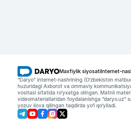
Maxfiylik siyosati
Internet-nas
“Daryo” internet-nashrining (O‘zbekiston matbuo
huzuridagi Axborot va ommaviy kommunikatsiyal
vositasi sifatida ro‘yxatga olingan. Matnli materi
videomateriallaridan foydalanishga “daryo.uz” sa
yozuv ilova qilingan taqdirda yo‘l qo‘yiladi.