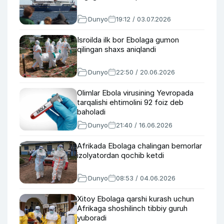
Dunyo
19:12 / 03.07.2026
Isroilda ilk bor Ebolaga gumon
qilingan shaxs aniqlandi
Dunyo
22:50 / 20.06.2026
Olimlar Ebola virusining Yevropada
tarqalishi ehtimolini 92 foiz deb
baholadi
Dunyo
21:40 / 16.06.2026
Afrikada Ebolaga chalingan bemorlar
izolyatordan qochib ketdi
Dunyo
08:53 / 04.06.2026
Xitoy Ebolaga qarshi kurash uchun
Afrikaga shoshilinch tibbiy guruh
yuboradi