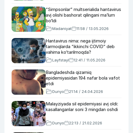
“Simpsonlar” multserialida hantavirus
avj olishi bashorat qilingani ma’lum
bo‘ldi
Madaniyat
11:58 / 13.05.2026
Hantavirus nima: nega ijtimoiy
tarmoqlarda “ikkinchi COVID” deb
vahima ko‘tarilmoqda?
Layfstayl
12:41 / 11.05.2026
Bangladeshda qizamiq
epidemiyasidan 194 nafar bola vafot
etdi
Dunyo
21:14 / 24.04.2026
Malayziyada sil epidemiyasi avj oldi:
kasallanganlar soni 3 mingdan oshdi
Dunyo
22:13 / 21.02.2026