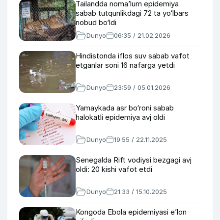
Tailandda noma’lum epidemiya
sabab tutqunlikdagi 72 ta yo‘lbars
nobud bo‘ldi
Dunyo
06:35 / 21.02.2026
Hindistonda iflos suv sabab vafot
etganlar soni 16 nafarga yetdi
Dunyo
23:59 / 05.01.2026
Yamaykada asr bo‘roni sabab
halokatli epidemiya avj oldi
Dunyo
19:55 / 22.11.2025
Senegalda Rift vodiysi bezgagi avj
oldi: 20 kishi vafot etdi
Dunyo
21:33 / 15.10.2025
Kongoda Ebola epidemiyasi e’lon