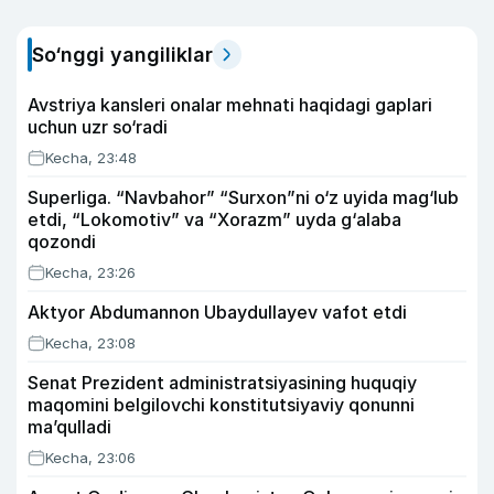
So‘nggi yangiliklar
Avstriya kansleri onalar mehnati haqidagi gaplari
uchun uzr so‘radi
Kecha, 23:48
Superliga. “Navbahor” “Surxon”ni o‘z uyida mag‘lub
etdi, “Lokomotiv” va “Xorazm” uyda g‘alaba
qozondi
Kecha, 23:26
Aktyor Abdu­mannon Ubaydullayev vafot etdi
Kecha, 23:08
Senat Prezident administratsiyasining huquqiy
maqomini belgilovchi konstitutsiyaviy qonunni
ma’qulladi
Kecha, 23:06