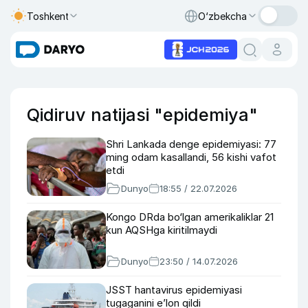
Toshkent
O‘zbekcha
Qidiruv natijasi "epidemiya"
Shri Lankada denge epidemiyasi: 77
ming odam kasallandi, 56 kishi vafot
etdi
Dunyo
18:55 / 22.07.2026
Kongo DRda bo‘lgan amerikaliklar 21
kun AQSHga kiritilmaydi
Dunyo
23:50 / 14.07.2026
JSST hantavirus epidemiyasi
tugaganini e’lon qildi