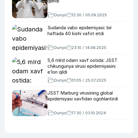
qilindi
Dunyo
12:30 / 05.09.2025
Sudanda vabo epidemiyasi: bir
haftada 40 kishi vafot etdi
Dunyo
23:10 / 14.08.2025
5,6 mlrd odam xavf ostida: JSST
chikungunya virusi epidemiyasini
e’lon qildi
Dunyo
01:05 / 25.07.2025
JSST Marburg virusining global
epidemiyasi xavfidan ogohlantirdi
Dunyo
17:30 / 03.10.2024