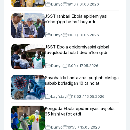
Dunyo
19:10 / 01.06.2026
JSST rahbari Ebola epidemiyasi
o‘chog‘iga tashrif buyurdi
Dunyo
13:10 / 31.05.2026
JSST Ebola epidemiyasini global
favqulodda holat deb e’lon qildi
Dunyo
11:00 / 17.05.2026
Sayohatda hantavirus yuqtirib olishga
sabab bo‘ladigan 10 ta holat
Layfstayl
13:52 / 16.05.2026
Kongoda Ebola epidemiyasi avj oldi:
65 kishi vafot etdi
Dunyo
16:55 / 15.05.2026