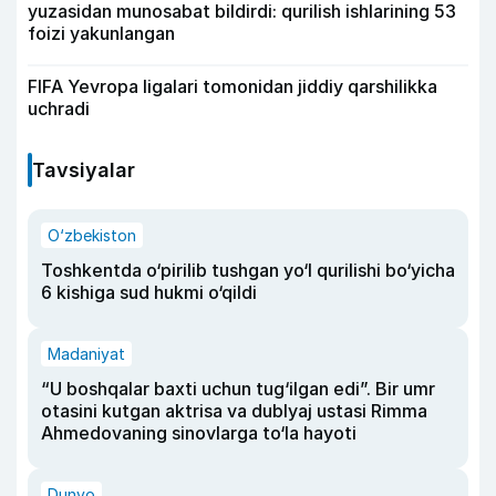
yuzasidan munosabat bildirdi: qurilish ishlarining 53
foizi yakunlangan
FIFA Yevropa ligalari tomonidan jiddiy qarshilikka
uchradi
Tavsiyalar
O‘zbekiston
Toshkentda o‘pirilib tushgan yo‘l qurilishi bo‘yicha
6 kishiga sud hukmi o‘qildi
Madaniyat
“U boshqalar baxti uchun tug‘ilgan edi”. Bir umr
otasini kutgan aktrisa va dublyaj ustasi Rimma
Ahmedovaning sinovlarga to‘la hayoti
Dunyo