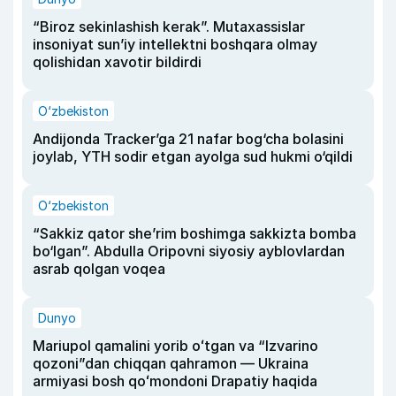
“Biroz sekinlashish kerak”. Mutaxassislar
insoniyat sun’iy intellektni boshqara olmay
qolishidan xavotir bildirdi
O‘zbekiston
Andijonda Tracker’ga 21 nafar bog‘cha bolasini
joylab, YTH sodir etgan ayolga sud hukmi o‘qildi
O‘zbekiston
“Sakkiz qator she’rim boshimga sakkizta bomba
bo‘lgan”. Abdulla Oripovni siyosiy ayblovlardan
asrab qolgan voqea
Dunyo
Mariupol qamalini yorib oʻtgan va “Izvarino
qozoni”dan chiqqan qahramon — Ukraina
armiyasi bosh qoʻmondoni Drapatiy haqida