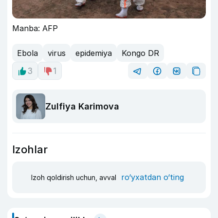
Manba: AFP
Ebola
virus
epidemiya
Kongo DR
3
1
Zulfiya Karimova
Izohlar
ro‘yxatdan o‘ting
Izoh qoldirish uchun, avval