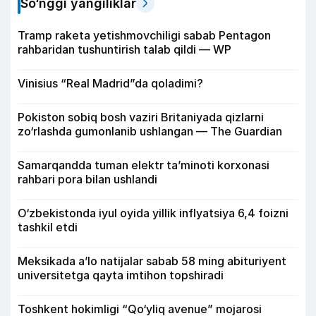
So‘nggi yangiliklar
Tramp raketa yetishmovchiligi sabab Pentagon
rahbaridan tushuntirish talab qildi — WP
Vinisius “Real Madrid”da qoladimi?
Pokiston sobiq bosh vaziri Britaniyada qizlarni
zo‘rlashda gumonlanib ushlangan — The Guardian
Samarqandda tuman elektr ta’minoti korxonasi
rahbari pora bilan ushlandi
O‘zbekistonda iyul oyida yillik inflyatsiya 6,4 foizni
tashkil etdi
Meksikada a’lo natijalar sabab 58 ming abituriyent
universitetga qayta imtihon topshiradi
Toshkent hokimligi “Qo‘yliq avenue” mojarosi