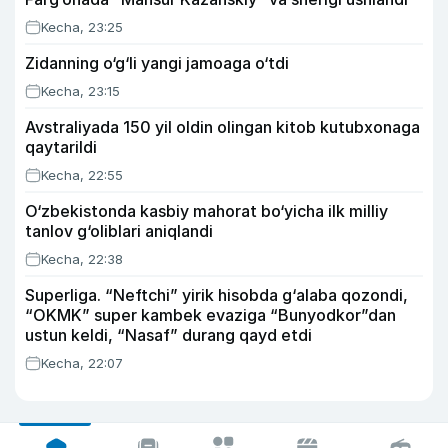
Kecha, 23:25
Zidanning o‘g‘li yangi jamoaga o‘tdi
Kecha, 23:15
Avstraliyada 150 yil oldin olingan kitob kutubxonaga
qaytarildi
Kecha, 22:55
O‘zbekistonda kasbiy mahorat bo‘yicha ilk milliy
tanlov g‘oliblari aniqlandi
Kecha, 22:38
Superliga. “Neftchi” yirik hisobda g‘alaba qozondi,
“OKMK” super kambek evaziga “Bunyodkor”dan
ustun keldi, “Nasaf” durang qayd etdi
Kecha, 22:07