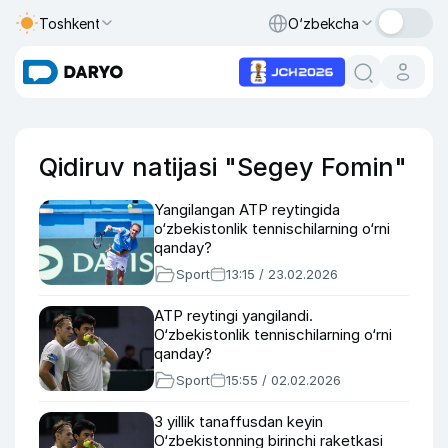
Toshkent
O‘zbekcha
Qidiruv natijasi "Segey Fomin"
Yangilangan ATP reytingida
o‘zbekistonlik tennischilarning o‘rni
qanday?
Sport
13:15 / 23.02.2026
ATP reytingi yangilandi.
O‘zbekistonlik tennischilarning o‘rni
qanday?
Sport
15:55 / 02.02.2026
3 yillik tanaffusdan keyin
O‘zbekistonning birinchi raketkasi