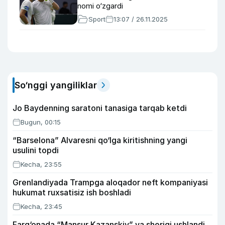
nomi o‘zgardi
Sport
13:07 / 26.11.2025
So‘nggi yangiliklar
Jo Baydenning saratoni tanasiga tarqab ketdi
Bugun, 00:15
“Barselona” Alvaresni qo‘lga kiritishning yangi
usulini topdi
Kecha, 23:55
Grenlandiyada Trampga aloqador neft kompaniyasi
hukumat ruxsatisiz ish boshladi
Kecha, 23:45
Farg‘onada “Mansur Kazanskiy” va sherigi ushlandi